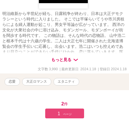
明治維新から半世紀が経ち、日露戦争が終わり、日本は大正デモク
ラシーという時代に入りました。 そこでは平塚らいてうや市川房枝
らによる婦人運動が起こり、男女平等論が広がっています。 西洋の
文化が大衆社会の中に溶け込み、モダンガール、モダンボーイが街
を闊歩する時代です。 この物語は、そんな時代の恋物語。 山中浩二
と根本千代は十六歳の学生。二人は大正七年に開催された北海道博
覧会の学生手伝いに応募し、出会います。浩二はいつも控えめであ
まり目立つことができない千代にひかれ、恋に落ちていきます。医
者の家系を継いでいかなければならぬ浩二は受験に専念しなければ
もっと見る
ならぬ時、一方の千代は「女の本懐は男を出世させること」という
武士だった父親からのしつけで、男性からの告白をどうすればいい
文字数 3,990
| 最終更新日 2024.1.18
| 登録日 2024.1.18
のか悩みます。 しかし浩二の熱意に負け、ついに千代は付き合うこ
とにしたのでした。 楽しい交際もつかの間、浩二の母親に交際して
恋愛
大正ロマンス
エタニティ
いることが知れ、母親は怒り狂います。 自由に男女平等にといって
も、家柄や女子の生き方で古い考えがまだ残っておりました。 さ
て、この恋愛はどうなってゆくのでしょう？ 最後まで読めば、当時
の女子の生き方が見えてくることでしょう。
2
件
1
ページ