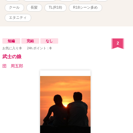
クール
長髪
TL(R18)
R18シーン多め
エタニティ
短編
完結
なし
2
お気に入り:
0
24h.ポイント：
0
武士の娘
団 周五郎