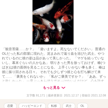
「観音菩薩……か？」 「違いますよ。死なないでください」 普通の
OLだった私の部屋に現れた、泥まみれで返り血を浴びた武士。やつ
れているのに彼の姿は品があって美しかった。 「マゲを結っていな
いし、幕末ぐらいの人かなあ」 弱りきった男を放っておけず、椿(つ
ばき)は彼の面倒を見ることになる。 上手くいかない事も多く、椿は
彼に振り回される日々。 それでも少しずつ彼と心を打ち解けて来
て…… 「褒美をくれないか」 「私がご褒美ですか？」 「ああ、ずっ
と欲しかった」 一見ぶっきらぼうでそっけないんだけど、心を許す
と実は……な彼です。 ☟Twitter https://twitter.com/Kuzyoichi
もっと見る
文字数 91,171
| 最終更新日 2021.12.17
| 登録日 2021.12.08
恋愛
ハッピーエンド
転移
武士
OL