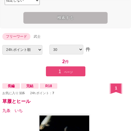
フリーワード
武士
件
2
件
1
ページ
長編
完結
R18
1
お気に入り:
115
24h.ポイント：
7
草履とヒール
九条 いち