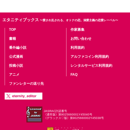
エタニティブックス
〜愛され乱される、オトナの恋。溺愛主義の恋愛レーベル〜
TOP
作家募集
書籍
お問い合わせ
番外編小説
利用規約
公式漫画
アルファコイン利用規約
投稿小説
レンタルサービス利用規約
アニメ
FAQ
ファンレターの送り先
JASRAC許諾番号
《通常版》第9025660001Y45040号
《デラックス♡版》第9025660002Y45038号