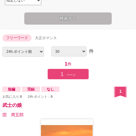
フリーワード
大正ロマンス
件
1
件
1
ページ
短編
完結
なし
1
お気に入り:
0
24h.ポイント：
0
武士の娘
団 周五郎