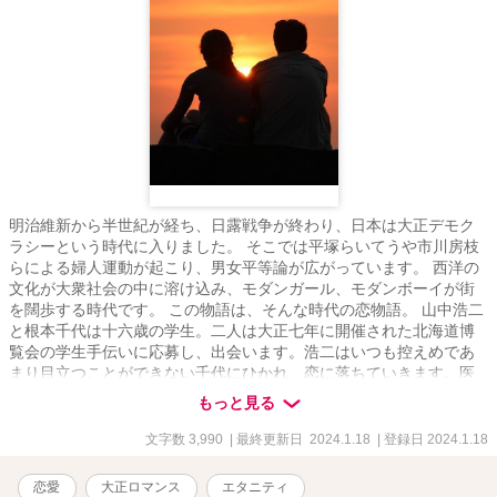
明治維新から半世紀が経ち、日露戦争が終わり、日本は大正デモク
ラシーという時代に入りました。 そこでは平塚らいてうや市川房枝
らによる婦人運動が起こり、男女平等論が広がっています。 西洋の
文化が大衆社会の中に溶け込み、モダンガール、モダンボーイが街
を闊歩する時代です。 この物語は、そんな時代の恋物語。 山中浩二
と根本千代は十六歳の学生。二人は大正七年に開催された北海道博
覧会の学生手伝いに応募し、出会います。浩二はいつも控えめであ
まり目立つことができない千代にひかれ、恋に落ちていきます。医
者の家系を継いでいかなければならぬ浩二は受験に専念しなければ
もっと見る
ならぬ時、一方の千代は「女の本懐は男を出世させること」という
武士だった父親からのしつけで、男性からの告白をどうすればいい
文字数 3,990
| 最終更新日 2024.1.18
| 登録日 2024.1.18
のか悩みます。 しかし浩二の熱意に負け、ついに千代は付き合うこ
とにしたのでした。 楽しい交際もつかの間、浩二の母親に交際して
恋愛
大正ロマンス
エタニティ