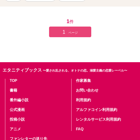
いることが知れ、母親は怒り狂います。 自由に男女平等にといって
も、家柄や女子の生き方で古い考えがまだ残っておりました。 さ
て、この恋愛はどうなってゆくのでしょう？ 最後まで読めば、当時
の女子の生き方が見えてくることでしょう。
1
件
1
ページ
エタニティブックス
〜愛され乱される、オトナの恋。溺愛主義の恋愛レーベル〜
TOP
作家募集
書籍
お問い合わせ
番外編小説
利用規約
公式漫画
アルファコイン利用規約
投稿小説
レンタルサービス利用規約
アニメ
FAQ
ファンレターの送り先