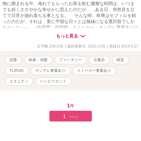
物に囲まれる中、淹れてもらったお茶を飲む優雅な時間は、いつま
でも続くささやかな幸せかに思えたのだが……ある日、突然音を立
てて日常が崩れ落ちる事となる。 そんな時、柊華はセフィルを頼
ったのだが、それは、更に平穏な日々とは無縁になる選択肢でしか
なかった—— ○執着愛・盗聴癖・ストーカー・ヤンデレ要素ありの
困った精霊と、女子高生のお話です。 【R18】作品ですのでご注意
もっと見る
下さい。 【関連作品】 『インバーション・カース 〜異世界へ飛
ばされた僕が獣人彼氏に堕ちるまでの話〜』 【第13回恋愛小説大
文字数 200,030
| 最終更新日 2020.3.09
| 登録日 2019.9.27
賞 エントリー作品】
恋愛
執着・溺愛
ファンタジー
古書店
精霊
TL(R18)
ヤンデレ要素あり
ストーカー要素あり
エタニティ
ハッピーエンド
1
件
1
ページ