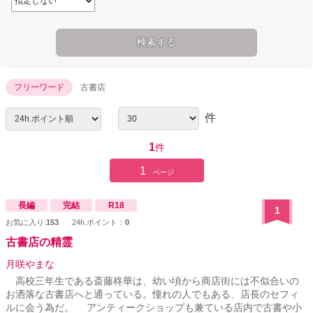
フリーワード
古書店
件
1
件
1
ページ
長編
完結
R18
1
お気に入り:
153
24h.ポイント：
0
古書店の精霊
月咲やまな
高校三年生である斎藤柊華は、幼い頃から商店街には不似合いの
お洒落な古書店へと通っている。憧れの人でもある、店長のセフィ
ルに会う為だ。 アンティークショップも兼ている店内で古書や小