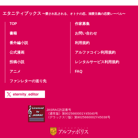
エタニティブックス
〜愛され乱される、オトナの恋。溺愛主義の恋愛レーベル〜
TOP
作家募集
書籍
お問い合わせ
番外編小説
利用規約
公式漫画
アルファコイン利用規約
投稿小説
レンタルサービス利用規約
アニメ
FAQ
ファンレターの送り先
JASRAC許諾番号
《通常版》第9025660001Y45040号
《デラックス♡版》第9025660002Y45038号