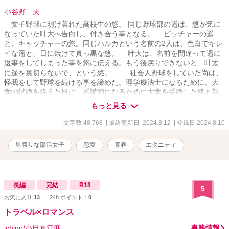
小谷野 天
女子野球に明け暮れた高校生の悠。 同じ野球部の遥は、悠が気に
なっていた叶大へ告白し、付き合う事となる。 ピッチャーの遥
と、キャッチャーの悠。同じハルカという名前の2人は、色白でキレ
イな遥と、日に焼けて真っ黒な悠。 叶大は、名前を間違って遥に
返事をしてしまった事を悠に伝える。もう後戻りできないと、叶太
に遥を裏切らないで、という悠。 社会人野球をしていた尚は、
怪我をして野球を続ける事を諦めた。理学療法士になるために、大
学の試験を終えた日に、看護師になるために大学を受験した悠と新
幹線の隣りの席になる。 野球をしていた2人は、すぐに打ち解
もっと見る
け、やがて付き合い始めたが、ちょっとしたすれ違いで、しばらく
会わなくなってしまう。 帰省したお正月。遥の元へ、遥と別れ
文字数 48,768
| 最終更新日 2024.8.12
| 登録日 2024.8.10
た叶大が悠へ会いにくる。 叶大はあらためて悠に告白をする。い
ろんな思いが溢れてくる中、悠は尚の事を忘れられない自分に気が
男勝りな部活女子
恋愛
青春
エタニティ
ついた。 大学へ戻るために、同じ新幹線に乗った悠と尚。再会し
た2人は、やっと素直にお互いの気持ちに向き合った。
長編
完結
R18
5
お気に入り:
13
24h.ポイント：
0
トラベル×ロマンス
ichigo/小日向江麻
書籍情報