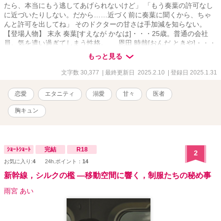
たら、本当にもう逃してあげられないけど」 「もう奏葉の許可なし
に近づいたりしない。だから……近づく前に奏葉に聞くから、ちゃ
んと許可を出してね」 そのドクターの甘さは手加減を知らない。
【登場人物】 末永 奏葉[すえなが かなは]・・・25歳。普通の会社
員。気を遣い過ぎてしまう性格。 恩田 時哉[おんだ ときや]・・・
27歳。医者。奏葉をからかう時もあるのに、甘すぎる？ 田代 有我
もっと見る
[たしろ ゆうが]・・・25歳。奏葉の同期。テキトーな性格だが、奏
葉の変化には鋭い？ 【作者に医療知識はありません。恋愛小説とし
文字数 30,377
| 最終更新日 2025.2.10
| 登録日 2025.1.31
て楽しんで頂ければ幸いです！】
恋愛
エタニティ
溺愛
甘々
医者
胸キュン
ｼｮｰﾄｼｮｰﾄ
完結
R18
2
お気に入り:
4
24h.ポイント：
14
新幹線，シルクの檻 ―移動空間に響く，制服たちの秘め事
雨宮 あい