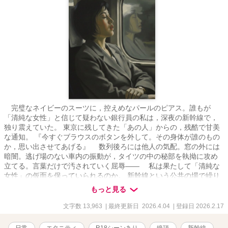
完璧なネイビーのスーツに，控えめなパールのピアス。誰もが
「清純な女性」と信じて疑わない銀行員の私は，深夜の新幹線で，
独り震えていた。 東京に残してきた「あの人」からの，残酷で甘美
な通知。 『今すぐブラウスのボタンを外して。その身体が誰のもの
か，思い出させてあげる』 数列後ろには他人の気配。窓の外には
暗闇。逃げ場のない車内の振動が，タイツの中の秘部を執拗に攻め
立てる。言葉だけで汚されていく屈辱—— 私は果たして「清純な
女性」の仮面を保っていられるのか。 新幹線という公共の場で繰り
広げられる，静かなる絶頂の記録。
もっと見る
文字数 13,963
| 最終更新日 2026.4.04
| 登録日 2026.2.17