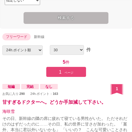
フリーワード
新幹線
件
5
件
1
ページ
短編
完結
なし
1
お気に入り:
290
24h.ポイント：
163
甘すぎるドクターへ。どうか手加減して下さい。
海咲雪
その日、新幹線の隣の席に疲れて寝ている男性がいた。 ただそれだ
けのはずだったのに……その日、私の世界に甘さが加わった。 「案
外、本当に君以外いないかも」 「いいの？ こんな可愛いことされ