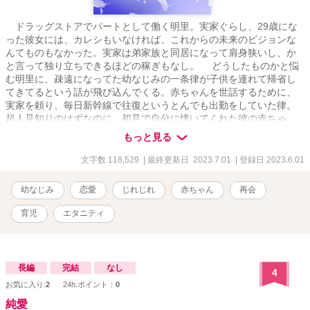
ドラッグストアでパートとして働く明里。実家ぐらし、29歳にな
った彼女には、カレシもいなければ、これからの未来のビジョンな
んてものもなかった。実家は弟家族と同居になって肩身狭いし、か
と言って独り立ちできるほどの稼ぎもなし。 どうしたものかと悩
む明里に、疎遠になってた幼なじみの一条律が子供を連れて帰省し
てきてるという話が飛び込んでくる。赤ちゃんを世話するために、
実家を頼り、毎日新幹線で往復というとんでも出勤をしていた律。
超人見知りのはずなのに、初見で自分に懐いてくれた彼の赤ちゃ
ん、世那。 二人の惨状(？)に同情した明里は、持ち前の「超お節
もっと見る
介」を発動させる。 ――私、ベビーシッター引き受けようか、
と。 ついでに同居して、家事も引き受ける明里。お節介と、自分
文字数 118,529
| 最終更新日 2023.7.01
| 登録日 2023.6.01
の居場所確保のための大胆提案。ベビーシッターをしつつ、自分の
将来のため、自立できる道を模索する予定だったのだけど。 簡単
幼なじみ
恋愛
じれじれ
赤ちゃん
再会
に懐いてくれた世那くん。なら、シッターなんて楽勝でしょ？ そ
う思ったんだけど。 赤ちゃんのお世話ってこんなに大変なの？
育児
エタニティ
SNSなんかで見る、キラキラ育児とは程遠い実情。世那くんはかわ
いいけど、だからって育児は全然楽じゃない!! 世那くんに振り回さ
れっぱなしの毎日。自立の道なんて探す余裕ナシ!! なんとか日々を
こなし、自信もついて、余裕の出てきた明里。 そんな彼女と律の
長編
完結
なし
4
関係は、少しづつ変化してゆき――？ 幼なじみとその子供、居候
お気に入り:
2
24h.ポイント：
0
押しかけシッターが、いつか家族になるまでの物語。
純愛