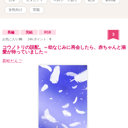
日常
エタニティ
R18シーンあり
絶頂
新幹線
女性向け
官能
長編
完結
R18
3
お気に入り:
85
24h.ポイント：
0
コウノトリの誤配。～幼なじみに再会したら、赤ちゃんと溺
愛が待っていました～
若松だんご