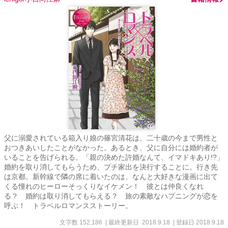
父に溺愛されている箱入り娘の篠宮清花は、二十歳の今まで男性と
おつきあいしたことがなかった。あるとき、父に自分には婚約者が
いることを告げられる。「親の決めた許婚なんて、イマドキあり!?」
婚約を取り消してもらうため、プチ家出を決行することに。行き先
は京都。新幹線で隣の席に着いたのは、なんと大好きな漫画に出て
くる憧れのヒーローそっくりなイケメン！ 彼とは仲良くなれ
る？ 婚約は取り消してもらえる？ 旅の素敵なハプニングが恋を
呼ぶ！ トラベルロマンスストーリー。
文字数 152,186
| 最終更新日 2018.9.18
| 登録日 2018.9.18