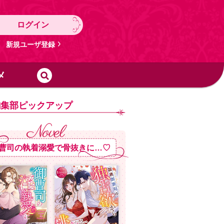
ログイン
新規ユーザ登録
メ
編集部ピックアップ
曹司の執着溺愛で骨抜きに…♡