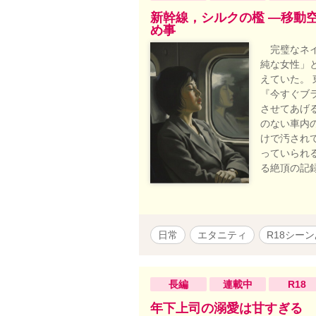
新幹線，シルクの檻 ―移動
め事
完璧なネイ
純な女性」
えていた。
『今すぐブ
させてあげ
のない車内
けで汚され
っていられ
る絶頂の記
日常
エタニティ
R18シー
長編
連載中
R18
年下上司の溺愛は甘すぎる