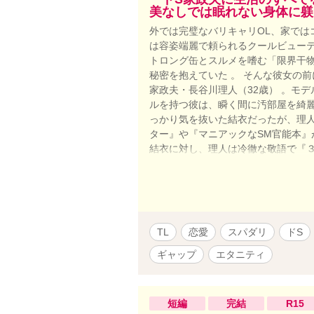
美なしでは眠れない身体に躾
外では完璧なバリキャリOL、家では
は容姿端麗で頼られるクールビューテ
トロング缶とスルメを嗜む「限界干物
秘密を抱えていた 。 そんな彼女の
家政夫・長谷川理人（32歳） 。モ
ルを持つ彼は、瞬く間に汚部屋を綺麗
っかり気を抜いた結衣だったが、理
ター』や『マニアックなSM官能本』
結衣に対し、理人は冷徹な敬語で『３
子には……そのおもちゃで『躾（お仕
した罰として、理人の長い脚の上に
辱的なお尻ペンペン 。腸に溜まった
排泄感をコントロールされる「浄化の
できました」と別人のように甘く抱
TL
恋愛
スパダリ
ドS
るご褒美タイム 。 理人の与える「
依存していく 。 しかし、この完璧な
ギャップ
エタニティ
彼は、結衣のすべてをそこまで知り尽
いほどの狂気的な執着愛と独占欲。
通点……。 冷徹な仮面の下に隠され
短編
完結
R15
る、逃げ場のない極上溺愛調教ライ