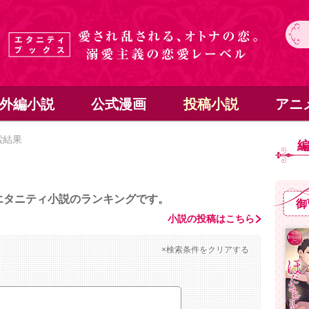
外編小説
公式漫画
投稿小説
アニ
索結果
エタニティ小説のランキングです。
御
小説の投稿はこちら
×検索条件をクリアする