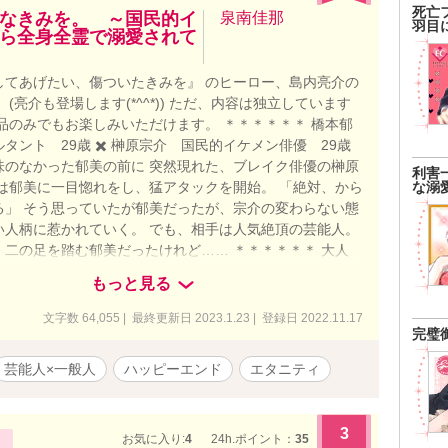
死亡
なきみを。 ～国民的イ
泉南佳那
羽目
ら全身全霊で溺愛されて
してあげたい、傷ついたきみを』 のヒーロー、島内亮介の
 (亮介も登場します(*^^*)) ただ、内容は独立しています
品のみでもお楽しみいただけます。 ＊＊＊＊＊＊ 橋本郁
タント 29歳 ✖️ 榊原宗介 国民的イケメン俳優 29歳
味のなかった郁美の前に 突然現れた、ブレイク俳優の榊原
利害
な溺
介は郁美に一目惚れをし、猛アタックを開始。 「絶対、から
る」 そう思っていたが郁美だったが、宗介の変わらない態
い人柄に惹かれていく。 でも、相手は人気絶頂の芸能人。
、二の足を踏む郁美だったけれど…… ＊＊＊＊＊＊ 大人
ュアなふたりの恋の行方、 どうぞお楽しみください(*^o^*)
もっと見る
文字数 64,055 | 最終更新日 2023.1.23 | 登録日 2022.11.17
完璧
芸能人×一般人
ハッピーエンド
エタニティ
3
お気に入り:
4
24h.ポイント：
35