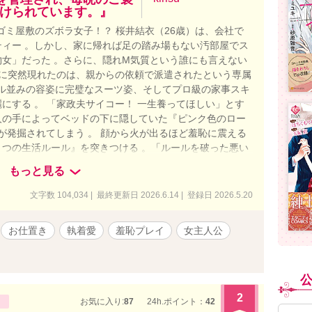
けられています。』
ゴミ屋敷のズボラ女子！？ 桜井結衣（26歳）は、会社で
ィー 。しかし、家に帰れば足の踏み場もない汚部屋でス
女」だった 。さらに、隠れM気質という誰にも言えない
前に突然現れたのは、親からの依頼で派遣されたという専属
デル並みの容姿に完璧なスーツ姿、そしてプロ級の家事スキ
にする 。 「家政夫サイコー！ 一生養ってほしい」とす
人の手によってベッドの下に隠していた『ピンク色のロー
が発掘されてしまう 。 顔から火が出るほど羞恥に震える
つの生活ルール』を突きつける 。「ルールを破った悪い
置き）』をさせていただきます」 靴下を脱ぎっぱなしに
もっと見る
うつ伏せに乗せられ、自らの手で下着を下ろさせられる屈
悪いものを洗い流すという名目で、逃げ場のない羞恥心と
文字数 104,034 | 最終更新日 2026.6.14 | 登録日 2026.5.20
儀式（浣腸）」 。厳しすぎるお仕置きのあとは、「よく
きしめられ、発掘されたおもちゃで極上の絶頂を与えられ
お仕置き
執着愛
羞恥プレイ
女主人公
飴と鞭」に、結衣の心と身体は彼なしでは生きられないほど
家政夫には、結衣の知らない“裏の顔”があった――。 なぜ
くしているのか？ 時折見せる、ただの家政夫とは思えな
そして、会社に新しく就任した若き敏腕社長との奇妙な共
た彼の本当の目的とは！？ 愛が重すぎる謎のスパダリによ
2
お気に入り:
87
24h.ポイント：
42
フが幕を開ける！