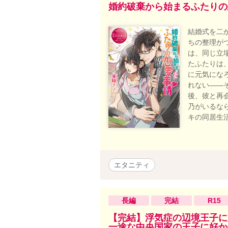
婚約破棄から始まるふたりの
結婚式を二
ちの整理が
は、同じ立
たふたりは
に元気にな
れない――
後、彼と再
乃がいるな
キの同居生活
エタニティ
長編
完結
R15
【完結】浮気症の辺境王子に
一途な中央国家の王子に好か