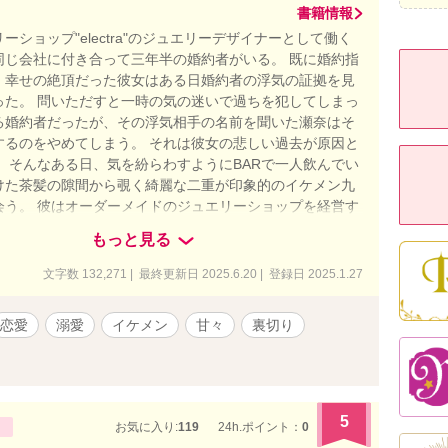
書籍情報
ーショップ"electra"のジュエリーデザイナーとして働く
同じ会社に付き合って三年半の婚約者がいる。 既に婚約指
、幸せの絶頂だった彼女はある日婚約者の浮気の証拠を見
った。 問いただすと一時の気の迷いで過ちを犯してしまっ
る婚約者だったが、その浮気相手の名前を聞いた瀬奈はそ
するのをやめてしまう。 それは彼女の悲しい過去が原因と
。 そんなある日、気を紛らわすようにBARで一人飲んでい
けた茶髪の隙間から覗く綺麗な二重が印象的のイケメン九
会う。 彼はオーダーメイドのジュエリーショップを経営す
ナーだった。 身体の関係から始まる本当の愛の物語。 二人
もっと見る
夏樹はとびきり甘く、そして強引な男らしさに瀬奈はどん
いく。 瀬奈を幸せにするのはやはり元婚約者なのか、それ
文字数 132,271 | 最終更新日 2025.6.20 | 登録日 2025.1.27
関係から始まった夏樹なのか。 そして瀬奈の心にのしかか
来事は一体⋯⋯。 ※表紙はニジジャーニーで作成しました
恋愛
溺愛
イケメン
甘々
裏切り
5
お気に入り:
119
24h.ポイント：
0