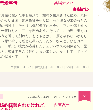
恋愛事情
葉嶋ナノハ
書籍情報
か月後に控えた幸せ絶頂で、婚約を破棄された星乃。気持
つかないまま、婚約指輪を売りに行った彼女が出会ったの
場の男性！ その後も偶然何度か出会い、互いの傷を知っ
、一夜限りと、互いを慰めあう。そして、この思い出を力
ろうと誓って別れた。もう彼とは、二度と会わないかもし
そう思い寂しく感じた星乃だったが、なんと、ひと月半
会！ 彼は、彼女が応募したシェアハウスの関係者で、星
らと、彼までそこに住むと言い出した。かくして、ドキド
が始まって――!?
文字数 151,127 | 最終更新日 2018.8.21 | 登録日 2018.8.21
6
お気に入り:
214
24h.ポイント：
0
婚約破棄されたけれど、
西東友一
れた話