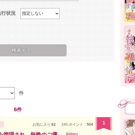
進行状況
件
6
件
1
お気に入り:
62
24h.ポイント：
504
を管理され、毎晩のご褒
kirisu