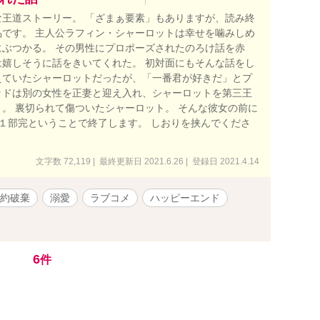
王道ストーリー。 「ざまぁ要素」もありますが、読み終
です。 主人公ラフィン・シャーロットは幸せを噛みしめ
ぶつかる。 その男性にプロポーズされたのろけ話を赤
嬉しそうに話をきいてくれた。 初対面にもそんな話をし
えていたシャーロットだったが、「一番君が好きだ」とプ
ッドは別の女性を正妻と迎え入れ、シャーロットを第三王
。 裏切られて傷ついたシャーロット。 そんな彼女の前に
、１部完ということで終了します。 しおりを挟んでくださ
文字数 72,119 | 最終更新日 2021.6.26 | 登録日 2021.4.14
約破棄
溺愛
ラブコメ
ハッピーエンド
6
件