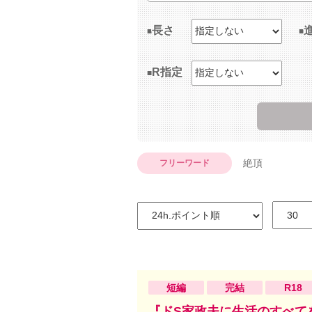
長さ
R指定
絶頂
フリーワード
短編
完結
R18
『ドS家政夫に生活のすべて