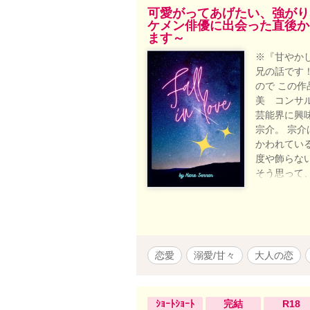
可愛がってあげたい、強がり
ケメン俳優に出会った直後か
ます～
※『甘やか
兄の話です！
ので この作
美 コンサル
芸能界に興
宗介。 宗
かわれてい
度や飾らな
そう思って
な、 でもピ
恋愛
溺愛/甘々
大人の恋
ｼｮｰﾄｼｮｰﾄ
完結
R18