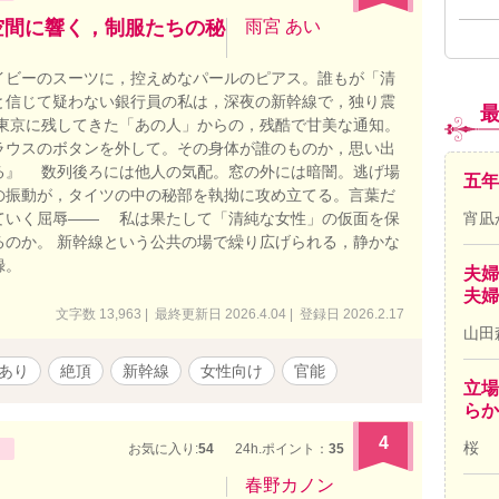
空間に響く，制服たちの秘
雨宮 あい
ビーのスーツに，控えめなパールのピアス。誰もが「清
と信じて疑わない銀行員の私は，深夜の新幹線で，独り震
 東京に残してきた「あの人」からの，残酷で甘美な通知。
ラウスのボタンを外して。その身体が誰のものか，思い出
る』 数列後ろには他人の気配。窓の外には暗闇。逃げ場
五年
の振動が，タイツの中の秘部を執拗に攻め立てる。言葉だ
宵凪
ていく屈辱—— 私は果たして「清純な女性」の仮面を保
るのか。 新幹線という公共の場で繰り広げられる，静かな
録。
夫婦
夫婦
文字数 13,963 | 最終更新日 2026.4.04 | 登録日 2026.2.17
山田
ンあり
絶頂
新幹線
女性向け
官能
立場
ら
4
桜
お気に入り:
54
24h.ポイント：
35
春野カノン