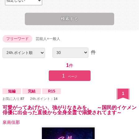
フリーワード
芸能人×一般人
件
1
件
1
ページ
短編
完結
R15
1
お気に入り:
87
24h.ポイント：
14
可愛がってあげたい、強がりなきみを。 ～国民的イケメン
俳優に出会った直後から全身全霊で溺愛されてます～
泉南佳那