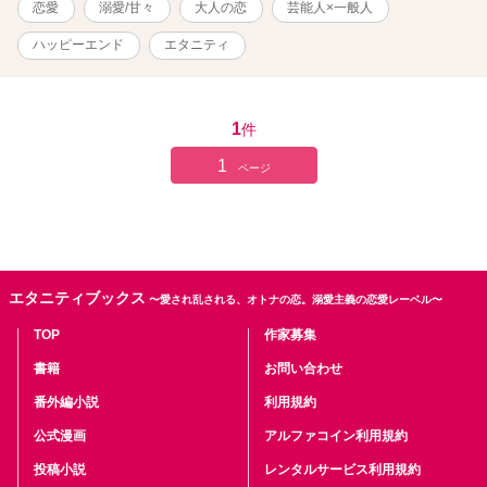
恋愛
溺愛/甘々
大人の恋
芸能人×一般人
ハッピーエンド
エタニティ
1
件
1
ページ
エタニティブックス
〜愛され乱される、オトナの恋。溺愛主義の恋愛レーベル〜
TOP
作家募集
書籍
お問い合わせ
番外編小説
利用規約
公式漫画
アルファコイン利用規約
投稿小説
レンタルサービス利用規約