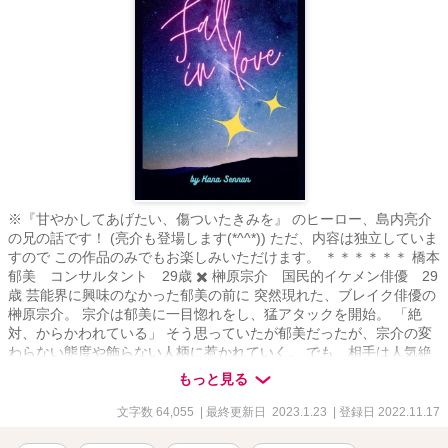
※『甘やかしてあげたい、傷ついたきみを』 のヒーロー、島内亮介
の兄の話です！ (亮介も登場します(*^^*)) ただ、内容は独立していま
すので この作品のみでもお楽しみいただけます。 ＊＊＊＊＊＊ 橋本
郁美 コンサルタント 29歳 ✖️ 榊原宗介 国民的イケメン俳優 29
歳 芸能界に興味のなかった郁美の前に 突然現れた、ブレイク俳優の
榊原宗介。 宗介は郁美に一目惚れをし、猛アタックを開始。 「絶
対、からかわれている」 そう思っていたが郁美だったが、宗介の変
わらない態度や飾らない人柄に惹かれていく。 でも、相手は人気絶
頂の芸能人。 そう思って、二の足を踏む郁美だったけれど…… ＊＊
もっと見る
＊＊＊＊ 大人な、 でもピュアなふたりの恋の行方、 どうぞお楽しみ
ください(*^o^*)
文字数 64,055
| 最終更新日 2023.1.23
| 登録日 2022.11.17