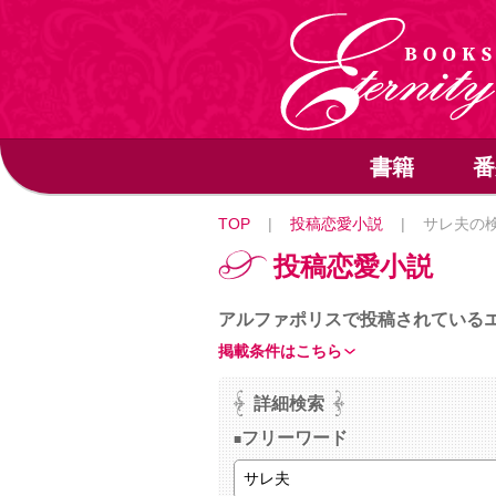
書籍
番
TOP
|
投稿恋愛小説
|
サレ夫の
投稿恋愛小説
アルファポリスで投稿されている
掲載条件はこちら
詳細検索
フリーワード