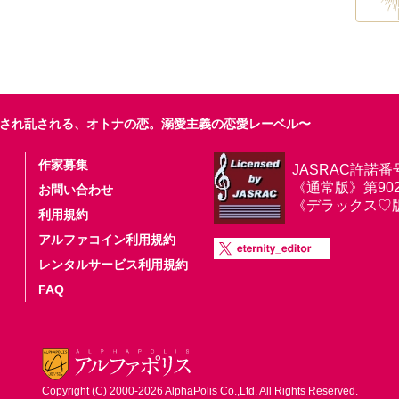
され乱される、オトナの恋。溺愛主義の恋愛レーベル〜
作家募集
JASRAC許諾番
《通常版》第9025
お問い合わせ
《デラックス♡版》第
利用規約
アルファコイン利用規約
レンタルサービス利用規約
FAQ
Copyright (C) 2000-2026 AlphaPolis Co.,Ltd. All Rights Reserved.