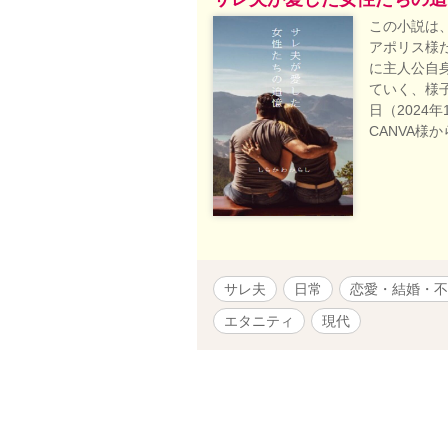
この小説は
アポリス様
に主人公自
ていく、様
日（2024
CANVA様
サレ夫
日常
恋愛・結婚・不
エタニティ
現代