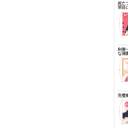
死亡
羽目
利害
な溺
完璧