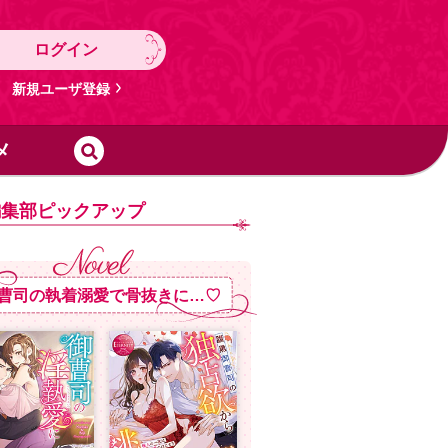
ログイン
新規ユーザ登録
メ
編集部ピックアップ
曹司の執着溺愛で骨抜きに…♡