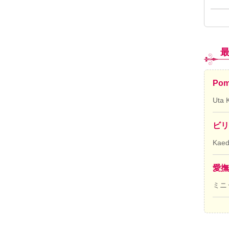
Pom
Uta 
ビリ
Kae
愛撫
ミニ