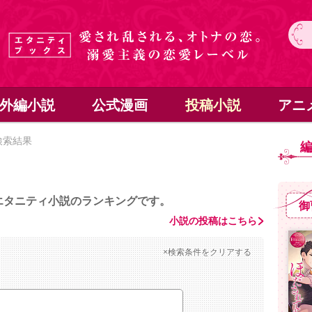
外編小説
公式漫画
投稿小説
アニ
検索結果
エタニティ小説のランキングです。
御
小説の投稿はこちら
×検索条件をクリアする