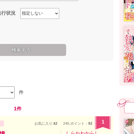
進行状況
件
1
件
1
お気に入り:
42
24h.ポイント：
92
憶
しらかわからし