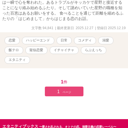
は一瞬で心を奪われた。あるトラブルがキッカケで星野と接近する
ことになり絡み始めるふたり。そして謎めいていた星野の職種を知
った百恵はあるお願いをする。 食べることを通じて距離を縮めるふ
たりの「はじめまして」からはじまる恋のお話。
文字数 94,841
| 最終更新日 2025.12.27
| 登録日 2025.12.19
恋愛
ハッピーエンド
日常
コメディ
溺愛
飯テロ
疑似恋愛
イチャイチャ
らぶえっち
エタニティ
1
件
1
ページ
エタニティブックス
〜愛され乱される、オトナの恋。溺愛主義の恋愛レーベル〜