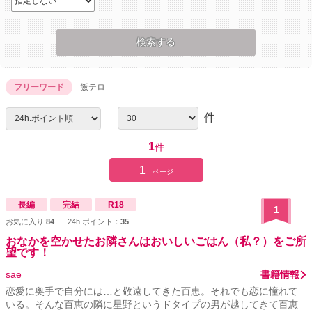
フリーワード
飯テロ
件
1
件
1
ページ
長編
完結
R18
1
お気に入り:
84
24h.ポイント：
35
おなかを空かせたお隣さんはおいしいごはん（私？）をご所
望です！
sae
書籍情報
恋愛に奥手で自分には…と敬遠してきた百恵。それでも恋に憧れて
いる。そんな百恵の隣に星野というドタイプの男が越してきて百恵