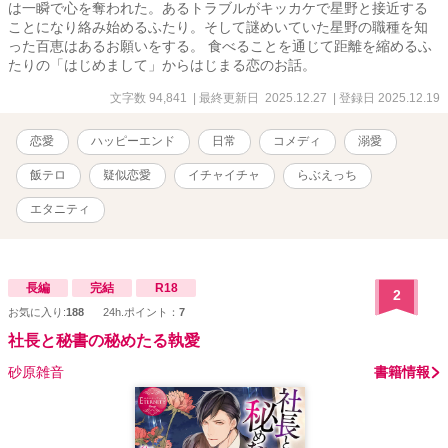
は一瞬で心を奪われた。あるトラブルがキッカケで星野と接近する
ことになり絡み始めるふたり。そして謎めいていた星野の職種を知
った百恵はあるお願いをする。 食べることを通じて距離を縮めるふ
たりの「はじめまして」からはじまる恋のお話。
文字数 94,841
| 最終更新日 2025.12.27
| 登録日 2025.12.19
恋愛
ハッピーエンド
日常
コメディ
溺愛
飯テロ
疑似恋愛
イチャイチャ
らぶえっち
エタニティ
長編
完結
R18
2
お気に入り:
188
24h.ポイント：
7
社長と秘書の秘めたる執愛
砂原雑音
書籍情報