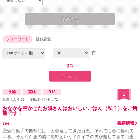
フリーワード
疑似恋愛
件
3
件
1
ページ
長編
完結
R18
1
お気に入り:
83
24h.ポイント：
71
おなかを空かせたお隣さんはおいしいごはん（私？）をご所
望です！
sae
書籍情報
恋愛に奥手で自分には…と敬遠してきた百恵。それでも恋に憧れて
いる。そんな百恵の隣に星野というドタイプの男が越してきて百恵