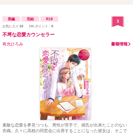
長編
完結
R18
3
お気に入り:
33
24h.ポイント：
0
不埒な恋愛カウンセラー
有允ひろみ
書籍情報
素敵な恋愛を夢見つつも、男性が苦手で、彼氏が出来たことのない
衣織。久々に高校の同窓会に出席することになった彼女は、そこで