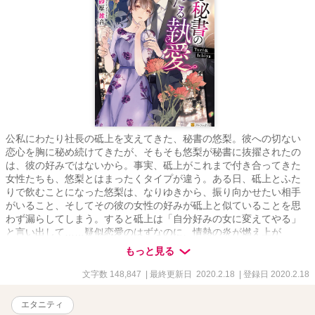
公私にわたり社長の砥上を支えてきた、秘書の悠梨。彼への切ない
恋心を胸に秘め続けてきたが、そもそも悠梨が秘書に抜擢されたの
は、彼の好みではないから。事実、砥上がこれまで付き合ってきた
女性たちも、悠梨とはまったくタイプが違う。ある日、砥上とふた
りで飲むことになった悠梨は、なりゆきから、振り向かせたい相手
がいること、そしてその彼の女性の好みが砥上と似ていることを思
わず漏らしてしまう。すると砥上は「自分好みの女に変えてやる」
と言い出して……疑似恋愛のはずなのに、情熱の炎が燃え上が
る……社長と秘書のシークレット・ロマンス！
もっと見る
文字数 148,847
| 最終更新日 2020.2.18
| 登録日 2020.2.18
エタニティ