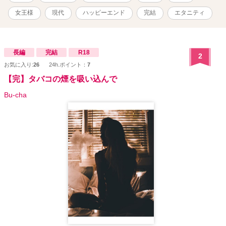
りなので、途中まではよく分からない内容となっております。 物語
が進むにつれてその意味が分かっていくかと思います。
女王様
現代
ハッピーエンド
完結
エタニティ
長編
完結
R18
2
お気に入り:
26
24h.ポイント：
7
【完】タバコの煙を吸い込んで
Bu-cha