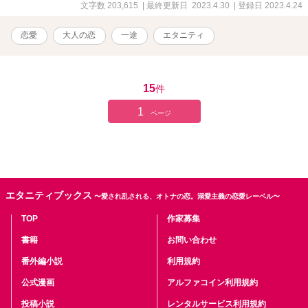
ラムラムラモヤモヤモヤモヤ今日も秘書は止まらない』 エブリスタ
文字数 203,615
| 最終更新日 2023.4.30
| 登録日 2023.4.24
さんにて恋愛トレンドランキング最高32位 『ロリコンエロ親父(法務
部長)から、ヘソ曲がりのおヘソを探されることになった』 ﾍﾞﾘｰｽﾞｶﾌ
恋愛
大人の恋
一途
エタニティ
ｪさんにて恋愛ランキング最高24位 『交際0日で結婚！指輪ゲットを
目指しラスボスを攻略してゲームをクリア』 ﾍﾞﾘｰｽﾞｶﾌｪさんにて恋愛
ランキング最高13位 『初めてのベッドの上で珈琲を』 エブリスタさ
んにて恋愛トレンドランキング最高9位 『女神達が愛した弟』 エブ
15
件
リスタさんにて恋愛トレンドランキング最高66位 『恋した博士に名
前を覚えて貰うまで』 ﾍﾞﾘｰｽﾞｶﾌｪさんにて恋愛ランキング最高 12位
1
ページ
私の物語は全てがシリーズになっておりますが、どれを先に読んで
も楽しめるかと思います。 伏線のようなものを回収していく物語ば
かりなので、途中まではよく分からない内容となっております。 物
語が進むにつれてその意味が分かっていくかと思います。
エタニティブックス
〜愛され乱される、オトナの恋。溺愛主義の恋愛レーベル〜
TOP
作家募集
書籍
お問い合わせ
番外編小説
利用規約
公式漫画
アルファコイン利用規約
投稿小説
レンタルサービス利用規約