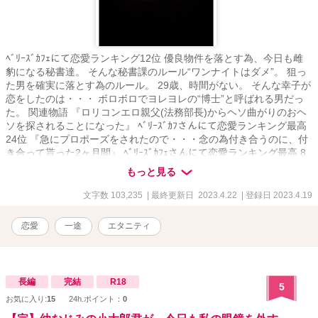
ﾍﾞﾘｰｽﾞｶﾌｪにて恋愛ランキング12位 優良物件を落とす為、今日も雌
豹になる秘書達。 そんな秘書課のルール“ワンナイトはダメ”。 狙っ
た男を確実に落とす為のルール。 29歳、時間がない。 そんな幸子が
恋をしたのは・・・ ボロボロでヨレヨレの“博士”と呼ばれる男だっ
た。 関連物語 『ロリコンエロ親父(法務部長)からヘソ曲がりのおヘ
ソを探されることになった』 ﾍﾞﾘｰｽﾞｶﾌさんにて恋愛ランキング最高
24位 『急にプロポーズをされたので・・・念の為付き合うのに、付
き合って貰った2ヶ月間』 ﾍﾞﾘｰｽﾞｶﾌｪさんにて恋愛ランキング最高 8
位 『交際0日で結婚！指輪ゲットを目指しラスボスを攻略してゲーム
もっと見る
をクリア』 ﾍﾞﾘｰｽﾞｶﾌｪさんにて恋愛ランキング最高13位 『タバコの
煙を吸い込んで』 エブリスタさんにて恋愛トレンドランキング最高5
文字数 103,235
| 最終更新日 2023.4.22
| 登録日 2023.4.19
位 私の物語は全てがシリーズになっておりますが、どれを先に読ん
でも楽しめるかと思います。 伏線のようなものを回収していく物語
恋愛
一途
エタニティ
ばかりなので、途中まではよく分からない内容となっております。
物語が進むにつれてその意味が分かっていくかと思います。
長編
完結
R18
5
お気に入り:
15
24h.ポイント：
0