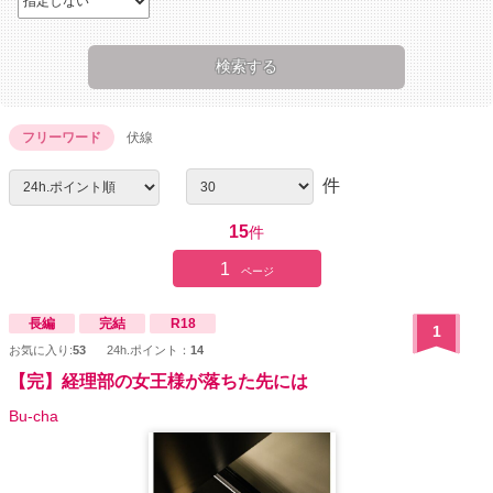
フリーワード
伏線
件
15
件
1
ページ
長編
完結
R18
1
お気に入り:
53
24h.ポイント：
14
【完】経理部の女王様が落ちた先には
Bu-cha