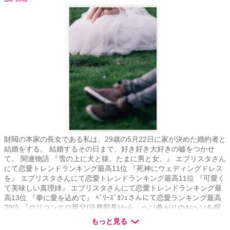
財閥の本家の長女である私は、29歳の5月22日に家が決めた婚約者と
結婚をする。 結婚するその日まで、好き好き大好きの嘘をつかせ
て。 関連物語 『雪の上に犬と猿。たまに男と女。』 エブリスタさん
にて恋愛トレンドランキング最高11位 『死神にウェディングドレス
を』 エブリスタさんにて恋愛トレンドランキング最高11位 『可愛く
て美味しい真理姉』 エブリスタさんにて恋愛トレンドランキング最
高13位 『拳に愛を込めて』 ﾍﾞﾘｰｽﾞｶﾌｪさんにて恋愛ランキング最高
29位 『ロリコンエロ親父(法務部長)から、ヘソ曲がりのおヘソを探
されることになった』 ﾍﾞﾘｰｽﾞｶﾌｪさんにて恋愛ランキング最高24位
もっと見る
『“こだま”の森～FUJIメゾン・ビビ』 ﾍﾞﾘｰｽﾞｶﾌｪ恋愛ランキング最高