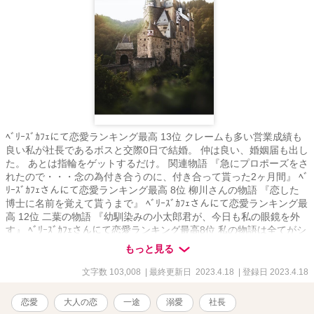
ﾍﾞﾘｰｽﾞｶﾌｪにて恋愛ランキング最高 13位 クレームも多い営業成績も
良い私が社長であるボスと交際0日で結婚。 仲は良い、婚姻届も出し
た。 あとは指輪をゲットするだけ。 関連物語 『急にプロポーズをさ
れたので・・・念の為付き合うのに、付き合って貰った2ヶ月間』 ﾍﾞ
ﾘｰｽﾞｶﾌｪさんにて恋愛ランキング最高 8位 柳川さんの物語 『恋した
博士に名前を覚えて貰うまで』 ﾍﾞﾘｰｽﾞｶﾌｪさんにて恋愛ランキング最
高 12位 二葉の物語 『幼馴染みの小太郎君が、今日も私の眼鏡を外
す』 ﾍﾞﾘｰｽﾞｶﾌｪさんにて恋愛ランキング最高8位 私の物語は全てがシ
リーズになっておりますが、どれを先に読んでも楽しめるかと思い
もっと見る
ます。 伏線のようなものを回収していく物語ばかりなので、途中ま
ではよく分からない内容となっております。 物語が進むにつれてそ
文字数 103,008
| 最終更新日 2023.4.18
| 登録日 2023.4.18
の意味が分かっていくかと思います。
恋愛
大人の恋
一途
溺愛
社長