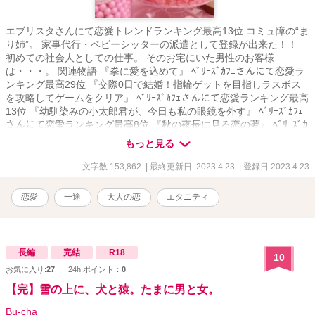
エブリスタさんにて恋愛トレンドランキング最高13位 コミュ障の“ま
り姉”。 家事代行・ベビーシッターの派遣として登録が出来た！！
初めての社会人としての仕事。 そのお宅にいた男性のお客様
は・・・。 関連物語 『拳に愛を込めて』 ﾍﾞﾘｰｽﾞｶﾌｪさんにて恋愛ラ
ンキング最高29位 『交際0日で結婚！指輪ゲットを目指しラスボス
を攻略してゲームをクリア』 ﾍﾞﾘｰｽﾞｶﾌｪさんにて恋愛ランキング最高
13位 『幼馴染みの小太郎君が、今日も私の眼鏡を外す』 ﾍﾞﾘｰｽﾞｶﾌｪ
さんにて恋愛ランキング最高8位 『秋の夜長に見る恋の夢』 ﾍﾞﾘｰｽﾞｶ
ﾌｪさんにて恋愛ランキング最高17位 私の物語は全てがシリーズにな
もっと見る
っておりますが、どれを先に読んでも楽しめるかと思います。 伏線
のようなものを回収していく物語ばかりなので、途中まではよく分
文字数 153,862
| 最終更新日 2023.4.23
| 登録日 2023.4.23
からない内容となっております。 物語が進むにつれてその意味が分
かっていくかと思います。
恋愛
一途
大人の恋
エタニティ
長編
完結
R18
10
お気に入り:
27
24h.ポイント：
0
【完】雪の上に、犬と猿。たまに男と女。
Bu-cha