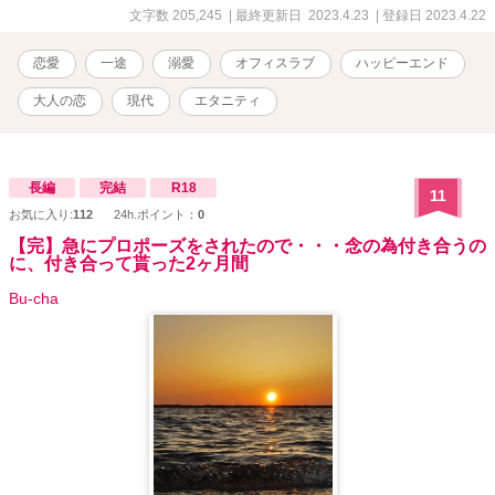
ング最高 44位 『初めてのベッドの上で珈琲を』 エブリスタさんに
文字数 205,245
| 最終更新日 2023.4.23
| 登録日 2023.4.22
て恋愛トレンドランキング最高9位 『この夏、人生で初めて海にい
く』 エブリスタさんにて恋愛トレンドランキング最高32位 『交際0
恋愛
一途
溺愛
オフィスラブ
ハッピーエンド
日で結婚！指輪ゲットを目指しラスボスを攻略してゲームをクリ
ア』 ﾍﾞﾘｰｽﾞｶﾌｪさんにて恋愛ランキング最高13位 『恋した博士に名
大人の恋
現代
エタニティ
前を覚えて貰うまで』 ﾍﾞﾘｰｽﾞｶﾌｪさんにて恋愛ランキング最高 12位
『目を閉じて。そして、目は開けて。』短編 『麒麟の鳴き声』短編
『好き好き大好きの嘘』 エブリスタさんにて恋愛トレンドランキン
グ最高36位 『約束したでしょ？わすれちゃった？』 エブリスタさん
長編
完結
R18
11
にて恋愛トレンドランキング最高30位 『夏の夜に、またね。』 エブ
お気に入り:
112
24h.ポイント：
0
リスタさんにて恋愛トレンドランキング最高22位 私の物語は全てが
シリーズになっておりますが、どれを先に読んでも楽しめるかと思
【完】急にプロポーズをされたので・・・念の為付き合うの
に、付き合って貰った2ヶ月間
います。 伏線のようなものを回収していく物語ばかりなので、途中
まではよく分からない内容となっております。 物語が進むにつれて
Bu-cha
その意味が分かっていくかと思います。