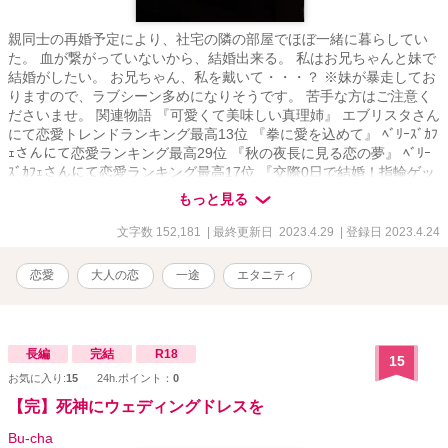
親同士の再婚予定により、社宅の隣の部屋でほぼ一緒に暮らしてい
た。 血が繋がっていないから、結婚出来る。 私はお兄ちゃんと妹で
結婚がしたい。 お兄ちゃん、私を戴いて・・・？ ※妹が暴走してお
りますので、ラブシーン多めになりそうです。 苦手な方はご注意く
ださいませ。 関連物語 『可愛くて美味しい真理姉』 エブリスタさん
にて恋愛トレンドランキング最高13位 『拳に愛を込めて』 ﾍﾞﾘｰｽﾞｶﾌ
ｪさんにて恋愛ランキング最高29位 『秋の夜長に見る恋の夢』 ﾍﾞﾘｰ
ｽﾞｶﾌｪさんにて恋愛ランキング最高17位 『交際0日で結婚！指輪ゲッ
トを目指しラスボスを攻略してゲームをクリア』 ﾍﾞﾘｰｽﾞｶﾌｪさんにて
もっと見る
恋愛ランキング最高13位 『幼馴染みの小太郎君が、今日も私の眼鏡
を外す』 ﾍﾞﾘｰｽﾞｶﾌｪさんにて恋愛ランキング最高8位 『女社長紅葉
文字数 152,181
| 最終更新日 2023.4.29
| 登録日 2023.4.24
(32)の雷は稲妻を光らせる』 ﾍﾞﾘｰｽﾞｶﾌｪさんにて恋愛ランキング最高
44位 『女神達が愛した弟』 エブリスタさんにて恋愛トレンドランキ
恋愛
大人の恋
一途
エタニティ
ング最高66位 『ムラムラムラムラモヤモヤモヤモヤ今日も秘書は止
まらない』 エブリスタさんにて恋愛トレンドランキング最高32位 私
の物語は全てがシリーズになっておりますが、どれを先に読んでも
楽しめるかと思います。 伏線のようなものを回収していく物語ばか
長編
完結
R18
15
りなので、途中まではよく分からない内容となっております。 物語
お気に入り:
15
24h.ポイント：
0
が進むにつれてその意味が分かっていくかと思います。
【完】死神にウェディングドレスを
Bu-cha