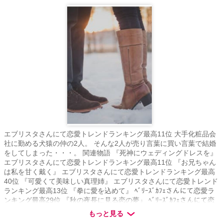
エブリスタさんにて恋愛トレンドランキング最高11位 大手化粧品会
社に勤める犬猿の仲の2人。 そんな2人が売り言葉に買い言葉で結婚
をしてしまった・・・。 関連物語 『死神にウェディングドレスを』
エブリスタさんにて恋愛トレンドランキング最高11位 『お兄ちゃん
は私を甘く戴く』 エブリスタさんにて恋愛トレンドランキング最高
40位 『可愛くて美味しい真理姉』 エブリスタさんにて恋愛トレンド
ランキング最高13位 『拳に愛を込めて』 ﾍﾞﾘｰｽﾞｶﾌｪさんにて恋愛ラ
ンキング最高29位 『秋の夜長に見る恋の夢』 ﾍﾞﾘｰｽﾞｶﾌｪさんにて恋
愛ランキング最高17位 エブリスタさんにて溺愛彼氏特集に掲載 『女
もっと見る
社長紅葉(32)の雷は稲妻を光らせる』 ﾍﾞﾘｰｽﾞｶﾌｪさんにて恋愛ランキ