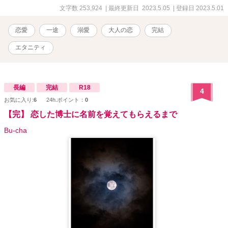
17位 『FUJIメゾン・ビビ～インターフォンを鳴らして～』 ﾍﾞﾘｰｽﾞｶﾌ
文字数 253,924
| 最終更新日 2023.5.05
| 登録日 2023.5.01
ｪさんにて恋愛ランキング最高11位 『ソレは、脱がさないで』 ﾍﾞﾘｰ
ｽﾞｶﾌｪさんにて恋愛部門ランキング最高 12位 エブリスタさんにて恋
恋愛
一途
溺愛
大人の恋
完結
愛トレンドランキング最高2位 『ムラムラムラムラモヤモヤモヤモヤ
今日も秘書は止まらない』 エブリスタさんにて恋愛トレンドランキ
エタニティ
ング最高32位 『女社長紅葉(32)の雷は稲妻を光らせる』 ﾍﾞﾘｰｽﾞｶﾌｪ
さんにて恋愛ランキング最高 44位 『目を閉じて。そして、目は開け
て。』短編 私の物語は全てがシリーズになっておりますが、どれを
先に読んでも楽しめるかと思います。 伏線のようなものを回収して
長編
完結
R18
4
いく物語ばかりなので、途中まではよく分からない内容となってお
お気に入り:
6
24h.ポイント：
0
ります。 物語が進むにつれてその意味が分かっていくかと思いま
す。
【完】 恋した博士に名前を覚えてもらえるまで
Bu-cha