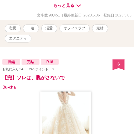
攻略してゲームをクリア』 ﾍﾞﾘｰｽﾞｶﾌｪさんにて恋愛ランキング最高
もっと見る
13位 『初めてのベッドの上で珈琲を』 ﾍﾞﾘｰｽﾞｶﾌｪさんにて恋愛ラン
キング最高12位 私の物語は全てがシリーズになっておりますが、ど
文字数 90,451
| 最終更新日 2023.5.06
| 登録日 2023.5.05
れを先に読んでも楽しめるかと思います。 伏線のようなものを回収
していく物語ばかりなので、途中まではよく分からない内容となっ
恋愛
一途
溺愛
オフィスラブ
完結
ております。 物語が進むにつれてその意味が分かっていくかと思い
ます。
エタニティ
長編
完結
R18
6
お気に入り:
54
24h.ポイント：
0
【完】ソレは、脱がさないで
Bu-cha