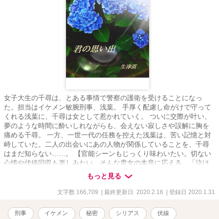
女子大生の千尋は、とある事情で警察の護衛を受けることになっ
た。担当はイケメン敏腕刑事、浅葉。 手厚く配慮し命がけで守って
くれる浅葉に、千尋は女として惹かれていく。 ついに交際が叶い、
夢のような時間に酔いしれながらも、会えない寂しさや誤解に胸を
痛める千尋。 一方、一世一代の任務を控えた浅葉は、苦い記憶と対
峙していた。二人の出会いにあの人物が関係していることを、千尋
はまだ知らない……。 【官能シーンもじっくり味わいたい。切ない
心情や伏線回収も楽しみたい。そんな貴女の本音に応える、「泣け
るオカズ」という新ジャンルの長編。ムーンライトノベルズ、カク
もっと見る
ヨムにも掲載。】
文字数 166,709
| 最終更新日 2020.2.16
| 登録日 2020.1.31
刑事
イケメン
秘密
シリアス
伏線