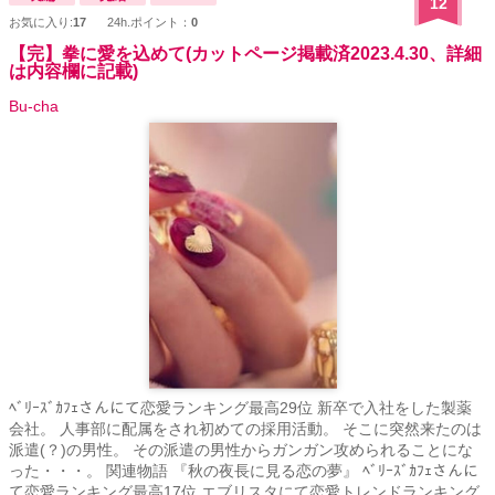
12
お気に入り:
17
24h.ポイント：
0
【完】拳に愛を込めて(カットページ掲載済2023.4.30、詳細
は内容欄に記載)
Bu-cha
ﾍﾞﾘｰｽﾞｶﾌｪさんにて恋愛ランキング最高29位 新卒で入社をした製薬
会社。 人事部に配属をされ初めての採用活動。 そこに突然来たのは
派遣(？)の男性。 その派遣の男性からガンガン攻められることにな
った・・・。 関連物語 『秋の夜長に見る恋の夢』 ﾍﾞﾘｰｽﾞｶﾌｪさんに
て恋愛ランキング最高17位 エブリスタにて恋愛トレンドランキング