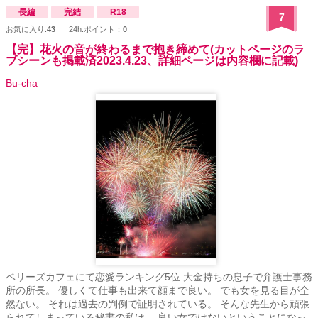
長編
完結
R18
7
お気に入り:
43
24h.ポイント：
0
【完】花火の音が終わるまで抱き締めて(カットページのラ
ブシーンも掲載済2023.4.23、詳細ページは内容欄に記載)
Bu-cha
ベリーズカフェにて恋愛ランキング5位 大金持ちの息子で弁護士事務
所の所長。 優しくて仕事も出来て顔まで良い。 でも女を見る目が全
然ない。 それは過去の判例で証明されている。 そんな先生から頑張
られてしまっている秘書の私は、 良い女ではないということになっ