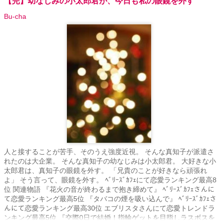
【完】幼なじみの小太郎君が、今日も私の眼鏡を外す
Bu-cha
人と接することが苦手、そのうえ強度近視。 そんな真知子が派遣さ
れたのは大企業。 そんな真知子の幼なじみは小太郎君。 大好きな小
太郎君は、真知子の眼鏡を外す。 「兄貴のことが好きなら頑張れ
よ」 そう言って、眼鏡を外す。 ﾍﾞﾘｰｽﾞｶﾌｪにて恋愛ランキング最高8
位 関連物語 『花火の音が終わるまで抱き締めて』 ﾍﾞﾘｰｽﾞｶﾌｪさんに
て恋愛ランキング最高5位 『タバコの煙を吸い込んで』 ﾍﾞﾘｰｽﾞｶﾌｪさ
んにて恋愛ランキング最高30位 エブリスタさんにて恋愛トレンドラ
ンキング最高5位 『交際0日で結婚！指輪ゲットを目指しラスボスを