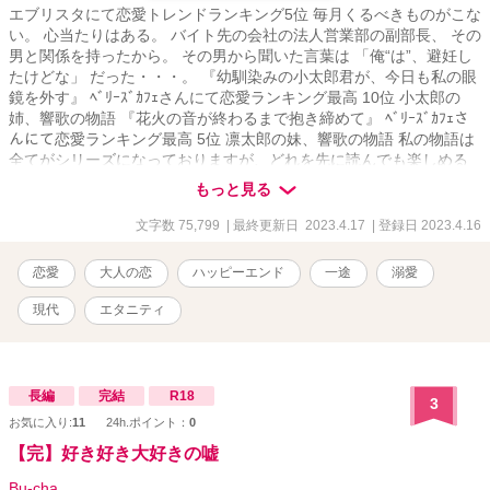
エブリスタにて恋愛トレンドランキング5位 毎月くるべきものがこな
い。 心当たりはある。 バイト先の会社の法人営業部の副部長、 その
男と関係を持ったから。 その男から聞いた言葉は 「俺“は”、避妊し
たけどな」 だった・・・。 『幼馴染みの小太郎君が、今日も私の眼
鏡を外す』 ﾍﾞﾘｰｽﾞｶﾌｪさんにて恋愛ランキング最高 10位 小太郎の
姉、響歌の物語 『花火の音が終わるまで抱き締めて』 ﾍﾞﾘｰｽﾞｶﾌｪさ
んにて恋愛ランキング最高 5位 凛太郎の妹、響歌の物語 私の物語は
全てがシリーズになっておりますが、どれを先に読んでも楽しめる
かと思います。 伏線のようなものを回収していく物語ばかりなの
もっと見る
で、途中まではよく分からない内容となっております。 物語が進む
につれてその意味が分かっていくかと思います。
文字数 75,799
| 最終更新日 2023.4.17
| 登録日 2023.4.16
恋愛
大人の恋
ハッピーエンド
一途
溺愛
現代
エタニティ
長編
完結
R18
3
お気に入り:
11
24h.ポイント：
0
【完】好き好き大好きの嘘
Bu-cha