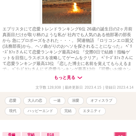
エブリスタにて恋愛トレンドランキング6位 26歳の誕生日の2ヶ月前
真面目だけが取り柄のような私が 社内でも人気のある他部署の部長
から 急にプロポーズをされた・・・。 関連物語 『ロリコンエロ親父
(法務部長)から、ヘソ曲がりのおヘソを探されることになった』 ﾍﾞﾘ
ｰｽﾞｶﾌｪさんにて恋愛ランキング最高24位 『交際0日で結婚！指輪ゲ
ットを目指しラスボスを攻略してゲームをクリア』 ﾍﾞﾘｰｽﾞｶﾌｪさんに
て恋愛ランキング最高13位 『恋した博士に名前を覚えてもらえるま
で』 ﾍﾞﾘｰｽﾞｶﾌｪさんにて恋愛ランキング最高12位 『可愛いお嫁クン
が私を女の子にしてくれる時』 ﾍﾞﾘｰｽﾞｶﾌｪさんにて恋愛ランキング最
もっと見る
高20位 『“こだま”の森～FUJIメゾン・ビビ』 ﾍﾞﾘｰｽﾞｶﾌｪさんにて恋
愛ランキング最高 17位 私の物語は全てがシリーズになっております
文字数 128,938
| 最終更新日 2023.4.15
| 登録日 2023.4.14
が、どれを先に読んでも楽しめるかと思います。 伏線のようなもの
を回収していく物語ばかりなので、途中まではよく分からない内容
恋愛
大人の恋
一途
溺愛
オフィスラブ
となっております。 物語が進むにつれてその意味が分かっていくか
と思います。
現代
ハッピーエンド
完結
エタニティ
長編
完結
R18