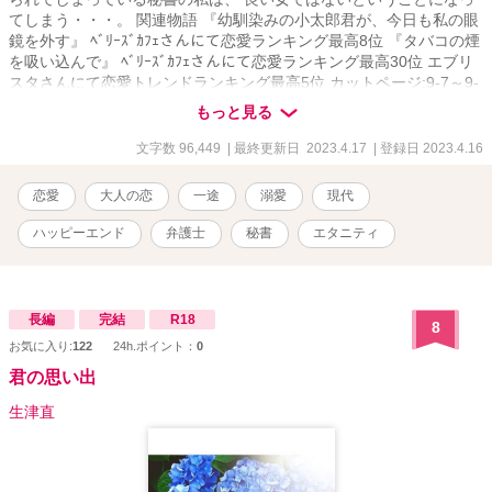
てしまう・・・。 関連物語 『幼馴染みの小太郎君が、今日も私の眼
鏡を外す』 ﾍﾞﾘｰｽﾞｶﾌｪさんにて恋愛ランキング最高8位 『タバコの煙
を吸い込んで』 ﾍﾞﾘｰｽﾞｶﾌｪさんにて恋愛ランキング最高30位 エブリ
スタさんにて恋愛トレンドランキング最高5位 カットページ:9-7～9-
9 カットページ:9-12 カットページ:12-11～12-16 私の物語は全てが
もっと見る
シリーズになっておりますが、どれを先に読んでも楽しめるかと思
います。 伏線のようなものを回収していく物語ばかりなので、途中
文字数 96,449
| 最終更新日 2023.4.17
| 登録日 2023.4.16
まではよく分からない内容となっております。 物語が進むにつれて
その意味が分かっていくかと思います。
恋愛
大人の恋
一途
溺愛
現代
ハッピーエンド
弁護士
秘書
エタニティ
長編
完結
R18
8
お気に入り:
122
24h.ポイント：
0
君の思い出
生津直