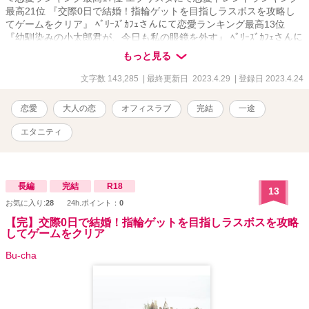
最高21位 『交際0日で結婚！指輪ゲットを目指しラスボスを攻略し
てゲームをクリア』 ﾍﾞﾘｰｽﾞｶﾌｪさんにて恋愛ランキング最高13位
『幼馴染みの小太郎君が、今日も私の眼鏡を外す』 ﾍﾞﾘｰｽﾞｶﾌｪさんに
て恋愛ランキング最高8位 『この夏、人生で初めて海にいく』 エブ
もっと見る
リスタさんにて恋愛トレンドランキング最高32位 『女神達が愛した
弟』 エブリスタさんにて恋愛トレンドランキング最高66位 『初めて
文字数 143,285
| 最終更新日 2023.4.29
| 登録日 2023.4.24
のベッドの上で珈琲を』 ﾍﾞﾘｰｽﾞｶﾌｪさんにて恋愛ランキング最高 12
位 エブリスタさんにて恋愛トレンドランキング最高9位 他サイトで
恋愛
大人の恋
オフィスラブ
完結
一途
のカットページ:16-15～16-17 私の物語は全てがシリーズになってお
りますが、どれを先に読んでも楽しめるかと思います。 伏線のよう
エタニティ
なものを回収していく物語ばかりなので、途中まではよく分からな
い内容となっております。 物語が進むにつれてその意味が分かって
いくかと思います。
長編
完結
R18
13
お気に入り:
28
24h.ポイント：
0
【完】交際0日で結婚！指輪ゲットを目指しラスボスを攻略
してゲームをクリア
Bu-cha