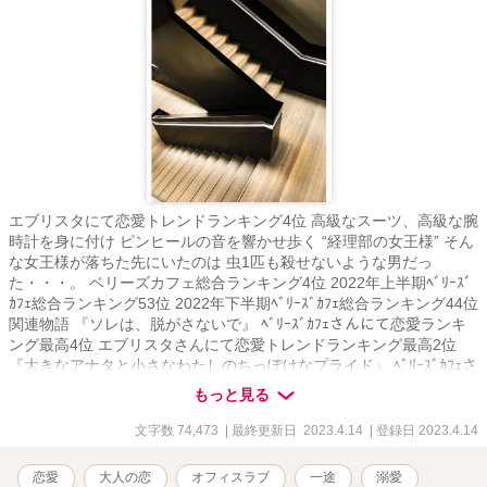
エブリスタにて恋愛トレンドランキング4位 高級なスーツ、高級な腕
時計を身に付け ピンヒールの音を響かせ歩く “経理部の女王様” そん
な女王様が落ちた先にいたのは 虫1匹も殺せないような男だっ
た・・・。 ベリーズカフェ総合ランキング4位 2022年上半期ﾍﾞﾘｰｽﾞ
ｶﾌｪ総合ランキング53位 2022年下半期ﾍﾞﾘｰｽﾞｶﾌｪ総合ランキング44位
関連物語 『ソレは、脱がさないで』 ﾍﾞﾘｰｽﾞｶﾌｪさんにて恋愛ランキ
ング最高4位 エブリスタさんにて恋愛トレンドランキング最高2位
『大きなアナタと小さなわたしのちっぽけなプライド』 ﾍﾞﾘｰｽﾞｶﾌｪさ
んにて恋愛ランキング最高13位 『初めてのベッドの上で珈琲を』 エ
もっと見る
ブリスタさんにて恋愛トレンドランキング最高9位 『“こだま”の森～
FUJIメゾン・ビビ』 ﾍﾞﾘｰｽﾞｶﾌｪさんにて恋愛ランキング最高 17位 私
文字数 74,473
| 最終更新日 2023.4.14
| 登録日 2023.4.14
の物語は全てがシリーズになっておりますが、どれを先に読んでも
楽しめるかと思います。 伏線のようなものを回収していく物語ばか
恋愛
大人の恋
オフィスラブ
一途
溺愛