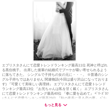
エブリスタさんにて恋愛トレンドランキング最高11位 死神と呼ばれ
る黒住桃子。 出席した後輩の結婚式でブーケが吸い寄せられるよう
に落ちてきた。 シングルで子持ちの女の元に・・・。 ※普通のシン
グル子持ちではありません 関連物語(今回は盛り沢山になっておりま
す) 『可愛くて美味しい真理姉』 エブリスタさんにて恋愛トレンド
ランキング最高13位 『お兄ちゃんは私を甘く戴く』 エブリスタさん
にて恋愛トレンドランキング最高40位 『拳に愛を込めて』 ﾍﾞﾘｰｽﾞｶﾌ
ｪさんにて恋愛ランキング最高29位 『秋の夜長に見る恋の夢』 ﾍﾞﾘｰ
ｽﾞｶﾌｪさんにて恋愛ランキング最高17位 『女社長紅葉(32)の雷は稲妻
もっと見る
を光らせる』 ﾍﾞﾘｰｽﾞｶﾌｪさんにて恋愛ランキング最高 44位 『ムラム