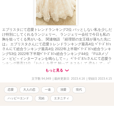
エブリスタにて恋愛トレンドランキング2位 パッとしない私を少しだ
け特別にしてくれるランジェリー。 ランジェリー会社で今日も私の
胸を狙ってくる男がいる。 関連物語 『経理部の女王様が落ちた先に
は』 エブリスタさんにて恋愛トレンドランキング最高4位 ﾍﾞﾘｰｽﾞｶﾌｪ
さんにて総合ランキング最高4位 2022年上半期ﾍﾞﾘｰｽﾞｶﾌｪ総合ランキ
ング53位 2022年下半期ﾍﾞﾘｰｽﾞｶﾌｪ総合ランキング44位 『FUJIメゾ
ン・ビビ～インターフォンを鳴らして～』 ﾍﾞﾘｰｽﾞｶﾌｪさんにて恋愛ラ
ンキング最高11位 『わたしを見て 触って キスをして 恋をして』 ﾍﾞ
ﾘｰｽﾞｶﾌｪさんにて恋愛ランキング最高25位 『大きなアナタと小さな
もっと見る
わたしのちっぽけなプライド』 ﾍﾞﾘｰｽﾞｶﾌｪさんにて恋愛ランキング最
高13位 『ムラムラムラモヤモヤモヤ今日も秘書は止まらない』 エブ
文字数 94,949
| 最終更新日 2023.4.16
| 登録日 2023.4.15
リスタさんにて恋愛トレンドランキング最高32位 『“こだま”の森～
FUJIメゾン・ビビ』 ﾍﾞﾘｰｽﾞｶﾌｪさんにて恋愛ランキング最高 17位 私
恋愛
大人の恋
一途
溺愛
現代
の物語は全てがシリーズになっておりますが、どれを先に読んでも
楽しめるかと思います。 伏線のようなものを回収していく物語ばか
ハッピーエンド
完結
エタニティ
りなので、途中まではよく分からない内容となっております。 物語
が進むにつれてその意味が分かっていくかと思います。