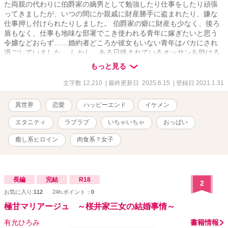
た両親の代わりに伯爵家の嫡男として勉強したり仕事をしたり頑張
ってきましたが、いつの間にか親戚に財産勝手に盗まれたり、嫌な
仕事押し付けられたりしました。 伯爵家の癖に財産も少なく、後ろ
盾もなく、仕事も地味な部署でこき使われる青年に嫁ぎたいと思う
令嬢などおらず……婚約者どころか彼女もいない青年はバカにされ
過ごしていました。 しかし、ある日絡まれているオッサンを助ける
と、なんと男爵でお礼に自慢の娘を青年にあげるというのです。 ど
もっと見る
うせ伯爵家の財産やブランド目当てだろう、と愛のない結婚になる
と思っていた青年ですが────家にやってきた男爵令嬢は、それはそ
文字数 12,210
| 最終更新日 2025.6.15
| 登録日 2021.1.31
れは美しく……そして心優しい女性でした。 そして何より────お
っぱいが、大きかったのです。 「旦那様！今日もいっぱいお疲れ様
異世界
恋愛
ハッピーエンド
イケメン
です！…元気ないですね？おっぱい揉みますか？」 これは社畜な幸
薄青年が男の理想を詰めに詰めて育てられた美女に癒されながら、
エタニティ
ラブラブ
いちゃいちゃ
おっぱい
徐々に幸せになっていくちょっとスケベなラブコメ物語である。 ※
本番行為のある話には「*」がついています。 エロ度：★★★☆☆
癒し系ヒロイン
肉食系？女子
長編
完結
R18
2
お気に入り:
112
24h.ポイント：
0
極甘マリアージュ ～桜井家三女の結婚事情～
有允ひろみ
書籍情報