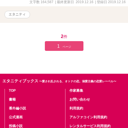
文字数 164,587
| 最終更新日 2019.12.16
| 登録日 2019.12.16
エタニティ
2
件
1
ページ
エタニティブックス
〜愛され乱される、オトナの恋。溺愛主義の恋愛レーベル〜
TOP
作家募集
書籍
お問い合わせ
番外編小説
利用規約
公式漫画
アルファコイン利用規約
投稿小説
レンタルサービス利用規約