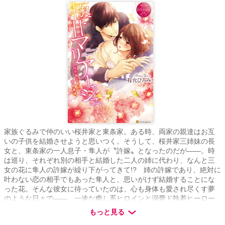
家族ぐるみで仲のいい桜井家と東条家。ある時、両家の親達はお互
いの子供を結婚させようと思いつく。そうして、桜井家三姉妹の長
女と、東条家の一人息子・隼人が〝許嫁〟となったのだが――。時
は巡り、それぞれ別の相手と結婚した二人の姉に代わり、なんと三
女の花に隼人の許嫁が繰り下がってきて!? 姉の許嫁であり、絶対に
叶わない恋の相手でもあった隼人と、思いがけず結婚することにな
った花。そんな彼女に待っていたのは、心も身体も愛され尽くす夢
のような日々で――。一途な癒し系ヒロインと溺愛ド執着ヒーロー
の、極甘マリッジ・ラブ！
もっと見る