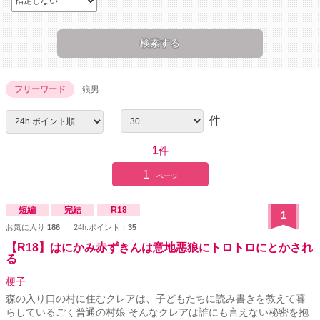
フリーワード
狼男
件
1
件
1
ページ
短編
完結
R18
1
お気に入り:
186
24h.ポイント：
35
【R18】はにかみ赤ずきんは意地悪狼にトロトロにとかされ
る
梗子
森の入り口の村に住むクレアは、子どもたちに読み書きを教えて暮
らしているごく普通の村娘 そんなクレアは誰にも言えない秘密を抱