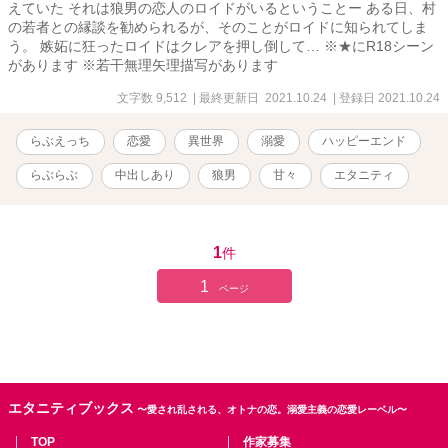
えていた それは狼男の恋人のロイドがいるということー ある日、村
の若者との縁談を勧められるが、そのことがロイドに知られてしま
う。 嫉妬に狂ったロイドはクレアを押し倒して… ※★にR18シーン
があります ※若干無理矢理描写があります
文字数 9,512
| 最終更新日 2021.10.24
| 登録日 2021.10.24
らぶえっち
恋愛
異世界
溺愛
ハッピーエンド
らぶらぶ
中出しあり
狼男
甘々
エタニティ
1
件
1
ページ
エタニティブックス
〜愛され乱される、オトナの恋。溺愛主義の恋愛レーベル〜
TOP
作家募集