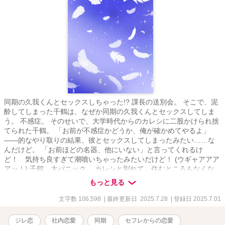
同期の久我くんとセックスしちゃった!? 課長の送別会。 そこで、泥
酔してしまった千鶴は、なぜか同期の久我くんとセックスしてしま
う。 不感症。 そのせいで、大学時代からのカレシに二股かけられ捨
てられた千鶴。 「お前が不感症かどうか、俺が確かめてやるよ」
――的なやり取りの結果、彼とセックスしてしまったみたい……な
んだけど。 「お前ほどの名器、他にいない」と言ってくれるけ
ど！ 気持ち良すぎて潮噴いちゃったみたいだけど！ (ウギャアアア
アッ！) 千鶴、大パニック。 カレシと別れて、住むところもなくな
った千鶴に、久我くんは「セフレとして同居」を提案してくれて。
もっと見る
その提案に乗った千鶴だけど。 (全然、手を出してこない) なん
で？ 泥酔してたわたしを抱くぐらいなんだから、久我くん、絶倫
文字数 106,598
| 最終更新日 2025.7.28
| 登録日 2025.7.01
ヤリチンなんじゃないの？ 元カレにけなされた千鶴の料理を喜んで
くれたり。千鶴から料理を学ぼうとしてくれたり。 久我くんとの生
ジレ恋
社内恋愛
同期
セフレからの恋愛