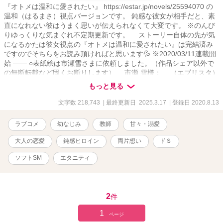
『オトメは温和に愛されたい』 https://estar.jp/novels/25594070 の
温和（はるまさ）視点バージョンです。 鈍感な彼女が相手だと、素
直になれない彼はうまく思いが伝えられなくて大変です。 ※のんび
りゆっくりな気まぐれ不定期更新です。 ストーリー自体の先が気
になるかたは彼女視点の『オトメは温和に愛されたい』は完結済み
ですのでそちらをお読み頂ければと思います💦 ※2020/03/11連載開
始 ―― ○表紙絵は市瀬雪さまに依頼しました。（作品シェア以外で
の無断転載など固くお断りします） 市瀬 雪様； （エブリスタ）
https://estar.jp/users/117421755 （ポイピク）
もっと見る
https://poipiku.com/202968/ ○書き下ろしのため、公開後に加筆修正
する場合が多いにございます。完結時に完成形になると思っていた
文字数 218,743
| 最終更新日 2025.3.17
| 登録日 2020.8.13
だけたら幸いです。 ※エブリスタでもお読みいただけます。
ラブコメ
幼なじみ
教師
甘々・溺愛
大人の恋愛
鈍感ヒロイン
両片想い
ドＳ
ソフトSM
エタニティ
2
件
1
ページ