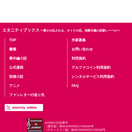
エタニティブックス
〜愛され乱される、オトナの恋。溺愛主義の恋愛レーベル〜
TOP
作家募集
書籍
お問い合わせ
番外編小説
利用規約
公式漫画
アルファコイン利用規約
投稿小説
レンタルサービス利用規約
アニメ
FAQ
ファンレターの送り先
JASRAC許諾番号
《通常版》第9025660001Y45040号
《デラックス♡版》第9025660002Y45038号