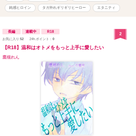
活は、楽しいのだけれど。 セフレなのに、セックスさせられること
は一度もなくて。 (でも、これでいいのかもしれない) 一度はセック
鈍感ヒロイン
タガ外れギリギリヒーロー
エタニティ
スしちゃったけど、恋人同士でもないんだから。そう簡単に体繋げ
ちゃダメでしょ。 そう理性は考えるのだけど、体は言うことをきか
なくて？ (久我くんは、どういうつもりで同居を提案したんだろ) わ
からない彼の考えに、モヤモヤする心と体。 セックスしないのな
長編
連載中
R18
2
ら、どうして同居を提案したの？ 鈍感ヒロインが、理性のタガが外
お気に入り:
52
24h.ポイント：
0
れそうで必死ヒーローに溺愛されていることに気づくまでの物語。
【R18】温和はオトメをもっと上手に愛したい
鷹槻れん