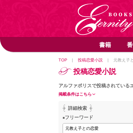
書籍
番
TOP
|
投稿恋愛小説
|
元教え子
投稿恋愛小説
アルファポリスで投稿されている
掲載条件はこちら
詳細検索
フリーワード