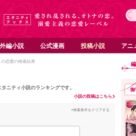
外編小説
公式漫画
投稿小説
アニ
との恋愛の検索結果
エタニティ小説のランキングです。
御
小説の投稿はこちら
×検索条件をクリアする