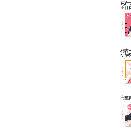
死亡
がふたりでいるところを目撃してしまう。屈辱感と悔しさ
羽目
チェックアウトした妙子は、晃一のアルバイト先を出た時
渡された紙に書かれた携帯電話に電話を入れる。そして、
生の時から今でも、妙子が好きだったことを告白される。
状を思えば、それに応えることができない妙子だった。
た妙子は、会いに来た夫の赦しを請う姿に、一度はまた離
揺るがせたが、夫の覗かせた心の本質に決意を新たに堅く
を迫る妙子。だが、断固として夫は応じず、しかたなく妙
利害
な溺
に依頼した。 その後、夫は突然失踪してしまう。その夫
留めながらも、晃一との関係は深まっていった……。 普
求め、それなのに幸せを奪われていってしまう女の、過去
えながら、強くなっていく姿を描く物語。
完璧