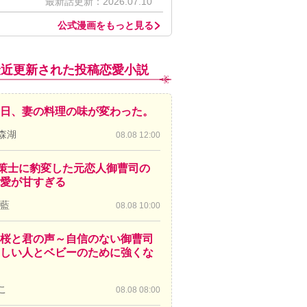
最新話更新：2026.07.10
公式漫画をもっと見る
最近更新された投稿恋愛小説
日、妻の料理の味が変わった。
森湖
08.08 12:00
策士に豹変した元恋人御曹司の
愛が甘すぎる
 藍
08.08 10:00
桜と君の声～自信のない御曹司
しい人とベビーのために強くな
こ
08.08 08:00