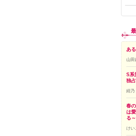
ある
山田
S系
独占
紺乃
春の
は愛
る～
けい