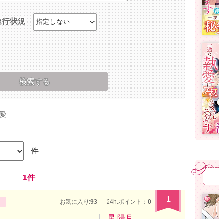
進行状況
愛
件
1
件
1
お気に入り:
93
24h.ポイント：
0
星 陽月