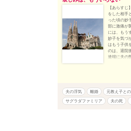
【あらすじ
をした相手
った頃の妙
部に激痛が
には、もう
妙子を気づ
はもう子供
のは、退院
途端に夫の
子供が産め
のだった。
にも、妙子
ることを信
くなる日に
夫の浮気
離婚
元教え子との
活に、耐え
める。それ
サグラダファミリア
夫の死
る日、何を
再会する。
た妙子だっ
印をして自
出したあと