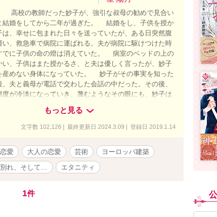
】 高校の教師だった妙子が、強引な叔母の勧めで見合い
と結婚をしてから二年が過ぎた。 結婚をし、子供を授か
子は、幸せに包まれた日々を送っていたが、ある日突然腹
襲い、救急車で病院に運ばれる。夫が病院に駆けつけた時
すでに子供の命の燈は消えていた。 病室のベッドの上の
かい、子供はまた授かるさ、と夫は優しく言ったが、妙子
を産めない身体になっていた。 妙子がその事実を知った
後、夫と義母が電話で交わした会話の中だった。その後、
態度が冷淡になっていき、蔑むようなその眼にも、妙子は
なくなってしまった自分が悪いのだと、耐えつづけてきた
もっと見る
それだけに、夫の浮気に薄々感づき始めていながら、それ
は耐えていたのだった。夫の心が、自分のもとに帰ってく
文字数 102,126 | 最終更新日 2024.3.09 | 登録日 2019.1.14
じて。だが、夫の冷淡さはつづき、その上、夫の帰宅が遅
決まって掛かってくる無言電話と、会話ひとつないその生
恋愛
大人の恋愛
芸術
ヨーロッパ建築
つづけていたものが身体の中で弾け、妙子は離婚を考え始
でも何故か、離婚の決意が揺らぐ妙子だった。 そんなあ
別れ、そして…
エタニティ
するともなく銀座に来た妙子は、もと教え子だった晃一と
その時は、ただ晃一のアルバイト先の名刺をもらって別れ
1
件
た。その数日後、最後の決断に踏み切り、離婚届に署名捺
宅を出た妙子は、晃一のアルバイト先に食事を兼ねて顔を
、実家に帰る前に一泊するはずだったホテルのラウンジ