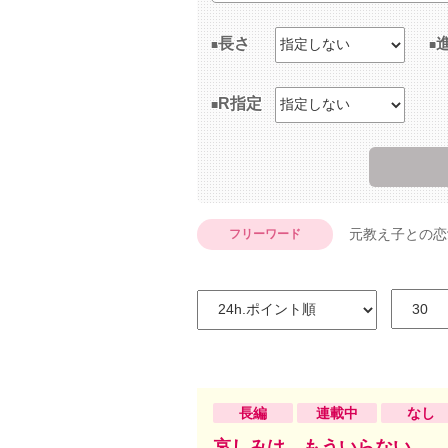
長さ
R指定
元教え子との恋
フリーワード
長編
連載中
なし
哀しみは、もういらない