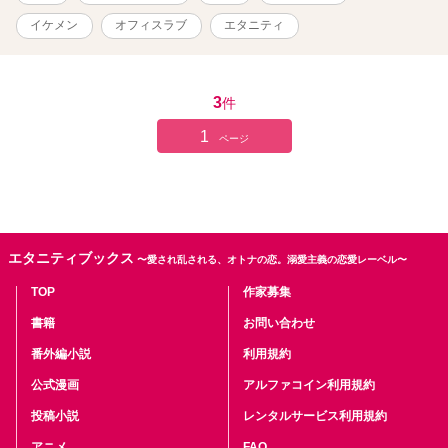
一方的な関係。 なのにその手が、声が、視線が、心の奥をほどいて
いく。 わがままな秘書と冷徹な社長。 甘く危険なオフィスラブが、
イケメン
オフィスラブ
エタニティ
今、幕を開ける。 【登場人物】 ■黒瀬 茉乃（くろせ まの）／25歳
COCONOE化粧品・社長秘書。お洒落と美容が大好きで自分磨きに
余念がない。 過去の恋愛トラウマを抱えながらも、仕事はきっちり
こなす優秀秘書。 ■久世 惟真（くぜ いさま）／32歳 美容業界注目の
3
件
若き社長。冷徹で理性的な性格だが、内に独占欲を秘めている。茉
乃のことを「わがままな秘書」と言っている。 茉乃への強引な関心
1
ページ
が、やがて執着へと変わっていく。 ■九重 椛乃（ここのえ かの）／
29歳 COCONOE化粧品・二代目社長。おっとり穏やかで芯が強い、
茉乃の憧れの美人社長。 ■秋月 綴（あきづき つづる）／24歳 惟真の
秘書。元モデルで社内外にファンが多い人気者。 穏やかな笑顔で惟
真を支える優秀な秘書。 ◇◇◇ 性的表現があるシーンには※印をつ
けています。 表紙はCanvaで作成しています。 こちらの作品は別サ
エタニティブックス
〜愛され乱される、オトナの恋。溺愛主義の恋愛レーベル〜
イトにも掲載しています。
TOP
作家募集
書籍
お問い合わせ
番外編小説
利用規約
公式漫画
アルファコイン利用規約
投稿小説
レンタルサービス利用規約
アニメ
FAQ