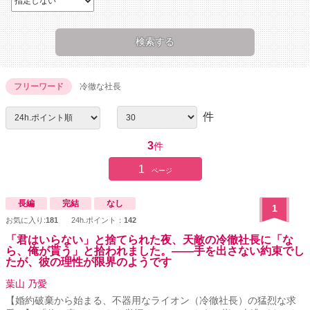
フリーワード
冷徹な社長
件
3
件
1
ページ
長編
完結
なし
1
お気に入り:
181
24h.ポイント：
142
「君はいらない」と捨てられた夜、天敵の冷徹社長に「な
ら、俺が貰う」と拾われました。――手を出さない約束でし
たが、彼の理性が限界のようです
葉山 乃愛
【婚約破棄から始まる、不器用なライオン（冷徹社長）の猛烈な求