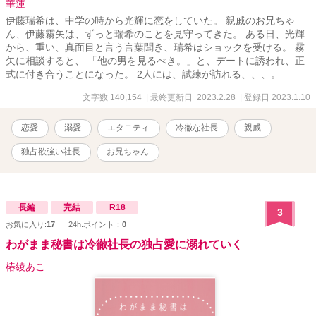
華蓮
物の愛（溺愛）に変わるまで。 元婚約者への痛快な「ざまぁ」も収
伊藤瑞希は、中学の時から光輝に恋をしていた。 親戚のお兄ちゃ
録した、極上の大人のシンデレラストーリー！ 【登場人物】 ◆相沢
ん、伊藤霧矢は、ずっと瑞希のことを見守ってきた。 ある日、光輝
美月（28） ホテルの敏腕ウエディングプランナー。真面目でお人好
から、重い、真面目と言う言葉聞き、瑞希はショックを受ける。 霧
しな性格が災いし、「つまらない女」と婚約破棄される。実は家事
矢に相談すると、 「他の男を見るべき。」と、デートに誘われ、正
万能で、酔うと少しだけ甘えん坊になる（本人は無自覚）。 ◆一条
式に付き合うことになった。 2人には、試練が訪れる、、、。
蓮（28） ホテルグループの社長。美貌と才覚を併せ持つが、他人に
興味を示さないため「氷の貴公子」と呼ばれる。実は高校時代から
文字数 140,154
| 最終更新日 2023.2.28
| 登録日 2023.1.10
美月を一途に想い続けており、彼女のこととなると冷静さを失う。
恋愛
溺愛
エタニティ
冷徹な社長
親戚
独占欲強い社長
お兄ちゃん
長編
完結
R18
3
お気に入り:
17
24h.ポイント：
0
わがまま秘書は冷徹社長の独占愛に溺れていく
椿綾あこ