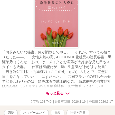
「お前みたいな秘書、俺が調教してやる」 それが、すべての始ま
りだった――。 女性人気の高いCOCONOE化粧品の社長秘書・黒
瀬茉乃（くろせ まの）は、メイクとお洒落が大好きな見た目もス
タイルも抜群。 仕事は有能だが、時に生意気な“わがまま秘書”。
若き2代目社長・九重椛乃（ここのえ かの）のもとで、完璧に
日々をこなしていた――はずだった。 共同ブランドの打ち合わせ
で顔を合わせたのは、冷静沈着で威圧的な男。 急成長中の同業他社
LUNARIA（ルナリア）の若き敏腕社長、久世惟真（くぜ いさ
ま）。 「君のような『わがまま』な秘書がどうして九重社長の秘書
もっと見る
を務めてるんだ？」 「そのご自慢の身体でも使って秘書にでもなっ
たのか？」 挑発的な言葉に、思わず返した売り言葉。 「そこまで
文字数 193,749
| 最終更新日 2026.1.19
| 登録日 2026.1.17
言うなら、試してみます？ 私の身体。久世社長のご自身の手で」
まさか、あの冷徹社長が本気で乗ってくるなんて――。 始まりは、
恋愛
ハッピーエンド
溺愛
社長と秘書