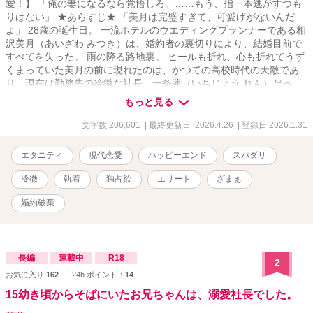
愛！】 「俺の妻になるなら覚悟しろ。……もう、指一本逃がすつも
りはない」 ★あらすじ★ 「美月は完璧すぎて、可愛げがないんだ
よ」 28歳の誕生日。 一流ホテルのウエディングプランナーである相
沢美月（あいざわ みつき）は、婚約者の裏切りにより、結婚目前で
すべてを失った。 雨の降る路地裏。 ヒールも折れ、心も折れてうず
くまっていた美月の前に現れたのは、かつての高校時代の天敵であ
り、現在は勤務先の冷徹な社長 一条蓮（いちじょう れん）だっ
た。 「捨て猫以下だな」 そう憎まれ口を叩きながらも、彼は泥だら
もっと見る
けの美月を躊躇なく抱き上げ、最高級ペントハウスへと連れ帰る。
そして、彼が突きつけたのは、あまりにも強引な提案だった。 「住
文字数 206,601
| 最終更新日 2026.4.26
| 登録日 2026.1.31
む場所がないなら、俺の家に来い。その代わり――俺の『婚約者』
役を演じろ」 利害の一致した契約関係。 条件は「お互いに干渉しな
エタニティ
現代恋愛
ハッピーエンド
スパダリ
いこと」、そして「決して手を出さないこと」。 ……のはずだった
のに。 「髪、濡れたままだと風邪を引く」 「あんな男のために泣く
冷徹
執着
独占欲
エリート
ざまぁ
な。顔が台無しだ」 同居生活で見えてきたのは、冷徹な仮面の下に
隠された、不器用すぎるほどの優しさと独占欲。 美月が作った手料
婚約破棄
理を誰よりも美味しそうに食べ、元婚約者が復縁を迫ってくれば
「俺の女に触れるな」と徹底的に排除する。 天敵だったはずの彼に
守られ、凍っていた美月の心は次第に溶かされていく。 しかし、あ
る雷雨の夜。 美月が不用意に彼に触れた瞬間、一条の理性のタガが
長編
連載中
R18
2
外れてしまい――。 「……手を出さない約束？ 撤回だ」 「そんな無
お気に入り:
162
24h.ポイント：
14
防備な顔で見つめて、何もしないでいられるほど、俺は聖人君子じ
15幼き頃からそばにいたお兄ちゃんは、溺愛社長でした。
ゃない」 10年越しの片思いをこじらせたハイスペック社長 × 仕事熱
心で恋愛に臆病なプランナー。 契約から始まった二人の関係が、本