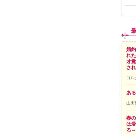
婚約
れた
才覚
され
コル
ある
山田
春の
は愛
る～