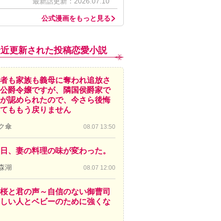
最新話更新：2026.07.10
公式漫画をもっと見る
最近更新された投稿恋愛小説
者も家族も義母に奪われ追放さ
公爵令嬢ですが、隣国侯爵家で
が認められたので、今さら後悔
てももう戻りません
ク傘
08.07 13:50
日、妻の料理の味が変わった。
森湖
08.07 12:00
桜と君の声～自信のない御曹司
しい人とベビーのために強くな