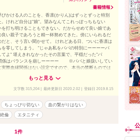
書籍情報
う呼びかける人のことを、香凛(かりん)はずっとずっと特別
た。けれど自分は"娘"。望みなんてこれっぽっちもない
いを打ち明けることもできない。だからせめて良い娘であ
の良い親子であろうと精一杯努めてきた。傍にいられるだ
のだと、そう言い聞かせて。 けれどある日、ついに香凛は
ちを零してしまう。 "じゃあ私をパパの特別にーーーーパ
てよ" 堪えきれなかったその言葉で、平穏だった"パ
"の関係はバランスを崩しーーーー ※パパと娘扱いしてい
に実際血縁関係はない設定ですので、本当の禁断ものでは
もっと見る
文字数 315,204 | 最終更新日 2020.2.02 | 登録日 2019.8.15
ちょっぴり切ない
血の繋がりはない
絶倫
エタニティ
1
件