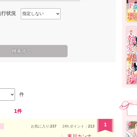
進行状況
件
1
件
1
お気に入り:
237
24h.ポイント：
213
東川カンナ