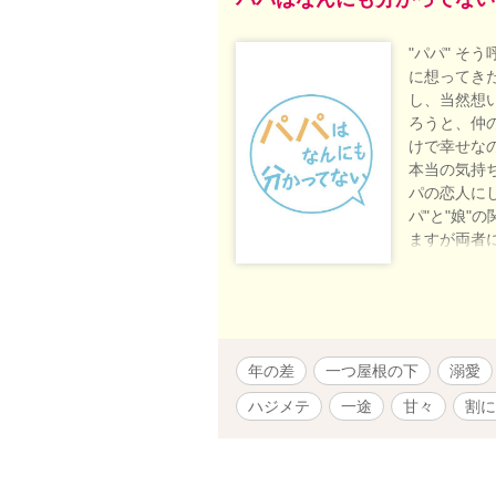
"パパ" そ
に想ってき
し、当然想
ろうと、仲
けで幸せな
本当の気持
パの恋人にし
パ"と"娘
ますが両者
ありません
年の差
一つ屋根の下
溺愛
ハジメテ
一途
甘々
割に