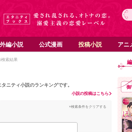
外編小説
公式漫画
投稿小説
アニ
の検索結果
エタニティ小説のランキングです。
御
小説の投稿はこちら
×検索条件をクリアする