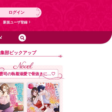
ログイン
新規ユーザ登録
メ
編集部ピックアップ
曹司の執着溺愛で骨抜きに…♡