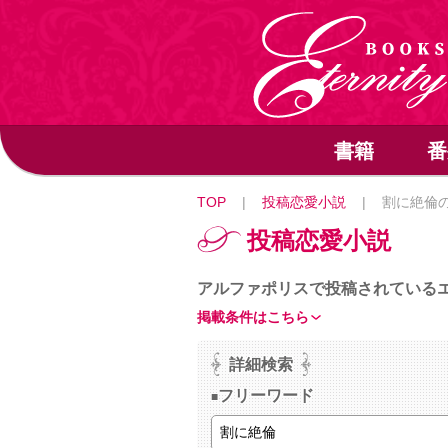
書籍
番
TOP
|
投稿恋愛小説
|
割に絶倫
投稿恋愛小説
アルファポリスで投稿されている
掲載条件はこちら
詳細検索
フリーワード