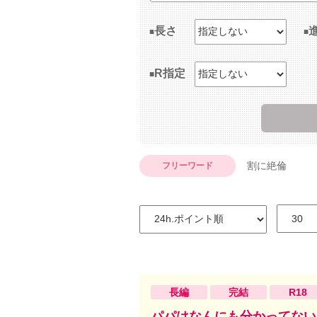
長さ
R指定
割に絶倫
フリーワード
長編
完結
R18
パパはなんにも分かってない