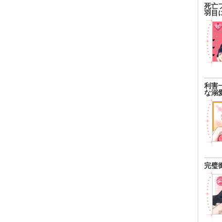
死亡
羽目
利害
な溺
完璧