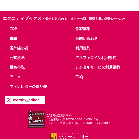
エタニティブックス
〜愛され乱される、オトナの恋。溺愛主義の恋愛レーベル〜
TOP
作家募集
書籍
お問い合わせ
番外編小説
利用規約
公式漫画
アルファコイン利用規約
投稿小説
レンタルサービス利用規約
アニメ
FAQ
ファンレターの送り先
JASRAC許諾番号
《通常版》第9025660001Y45040号
《デラックス♡版》第9025660002Y45038号