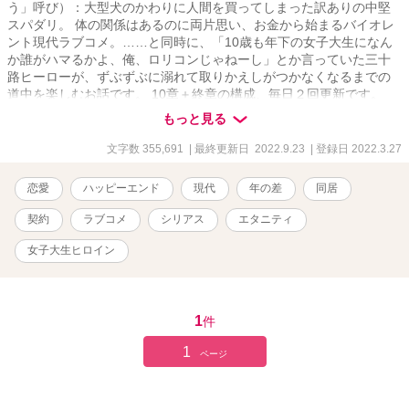
う」呼び）：大型犬のかわりに人間を買ってしまった訳ありの中堅
スパダリ。 体の関係はあるのに両片思い、お金から始まるバイオレ
ント現代ラブコメ。……と同時に、「10歳も年下の女子大生になん
か誰がハマるかよ、俺、ロリコンじゃねーし」とか言っていた三十
路ヒーローが、ずぶずぶに溺れて取りかえしがつかなくなるまでの
道中を楽しむお話です。 10章＋終章の構成、毎日２回更新です。
R18シーンは、☆マークで注意喚起します。本作、主人公にとって辛
もっと見る
いシーンもございますのでお気をつけください。 小説家になろうさ
ん等でも同時掲載しております。なろうさんの方では、ちょいちょ
文字数 355,691
| 最終更新日 2022.9.23
| 登録日 2022.3.27
い活動報告とか本文末尾に周辺情報つけてます。
恋愛
ハッピーエンド
現代
年の差
同居
契約
ラブコメ
シリアス
エタニティ
女子大生ヒロイン
1
件
1
ページ