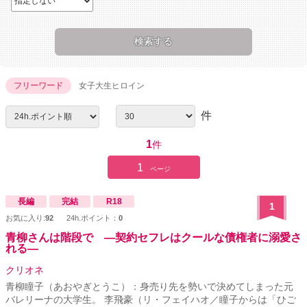
フリーワード
女子大生ヒロイン
件
1
件
1
ページ
長編
完結
R18
1
お気に入り:
92
24h.ポイント：
0
青柳さんは階段で ―契約セフレはクールな債権者に溺愛さ
れる―
クリオネ
青柳瞳子（あおやぎとうこ）：身売り先を勢いで決めてしまった元
バレリーナの大学生。 李飛豪（リ・フェイハオ／瞳子からは「ひご