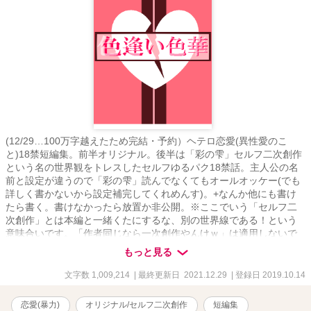
(12/29…100万字越えたため完結・予約）ヘテロ恋愛(異性愛のこ
と)18禁短編集。前半オリジナル。後半は「彩の雫」セルフ二次創作
という名の世界観をトレスしたセルフゆるパク18禁話。主人公の名
前と設定が違うので「彩の雫」読んでなくてもオールオッケー(でも
詳しく書かないから設定補完してくれめんす)。+なんか他にも書け
たら書く。書けなかったら放置か非公開。※ここでいう「セルフ二
次創作」とは本編と一緒くたにするな、別の世界線である！という
意味合いです。「作者同じなら一次創作やんけｗ」は適用しないで
くださいましお願いします頼むでよろしく。
もっと見る
文字数 1,009,214
| 最終更新日 2021.12.29
| 登録日 2019.10.14
恋愛(暴力)
オリジナル/セルフ二次創作
短編集