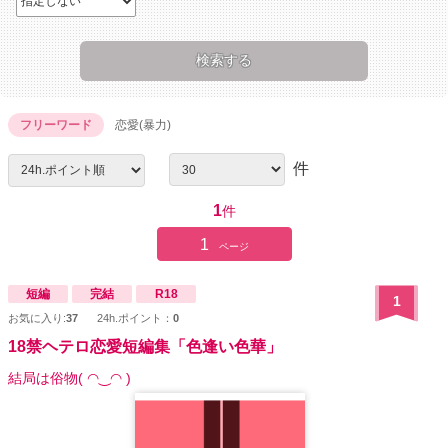
フリーワード
恋愛(暴力)
件
1
件
1
ページ
短編
完結
R18
1
お気に入り:
37
24h.ポイント：
0
18禁ヘテロ恋愛短編集「色逢い色華」
結局は俗物( ◠‿◠ )