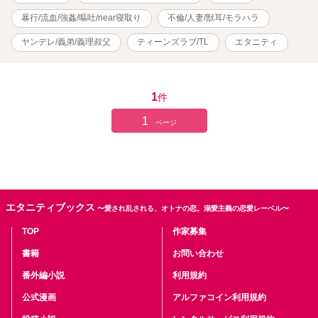
暴行/流血/強姦/嘔吐/near寝取り
不倫/人妻/獣耳/モラハラ
ヤンデレ/義弟/義理叔父
ティーンズラブ/TL
エタニティ
1
件
1
ページ
エタニティブックス
〜愛され乱される、オトナの恋。溺愛主義の恋愛レーベル〜
TOP
作家募集
書籍
お問い合わせ
番外編小説
利用規約
公式漫画
アルファコイン利用規約