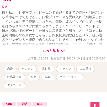
K.A.
彼と私が、社長室でハッピーエンドを迎えるまでの物語■「結婚した
ら首輪をつけてあげる」。狂愛プロポーズを受け入れ『婚姻届』に
サインし異世界で花嫁にされたら、毎晩、彼のベッドの上で、手錠
をはめられズブズブに愛でられてしまう！？ ハッピーエンドは、
日本でほのぼのデートした日々に戻る事だと思うけど、「新居に快
楽拷問用の牢を用意するから」と四肢拘束調教は当たり前、狂い過
ぎたヤンデレＳＭ溺愛で迫られ沈められそう……■優しいイケメン社
長は、異世界の支配を目論む『本物の悪い男』だった。「僕は、君
の心と体がほしい」。冴えないＯＬの私がイケメン社長とキスした
もっと見る
ら異世界へと送られパイロットに。戦闘で捕虜になり、目をさます
とそこには科学者にして敵のエース・パイロットにして、悪の総帥
文字数 159,194
| 最終更新日 2020.8.10
| 登録日 2020.6.20
である社長の姿が。「社長室の続きをしよう」。寝室に監禁された
私の口の中に、彼の舌が入り込み……■■「僕の妻になる為にすべて
恋愛
ヤンデレ
異世界
イケメン
エロ重視
忘れて」と言われながら洗脳装置に縛られたり、敵イケメンから、
実験台や生贄として扱われてみたい人向け■■■日本でのデートを振り
性描写あり
拘束
結婚
ハッピーエンド
返る形でストーリーが進行します■【→→日本でのデート短編集】[
https://ncode.syosetu.com/n0062gi/ ]「僕のスプーンでパフェを食べ
エタニティ
てもらおう。ふふ。これはお願いではない、（業務）命令だっ！」
（【※】ファミレスデートです））などを投稿しています（社長が
異世界人だと知らずに日本でオフィスラブ）
短編
完結
R18
5