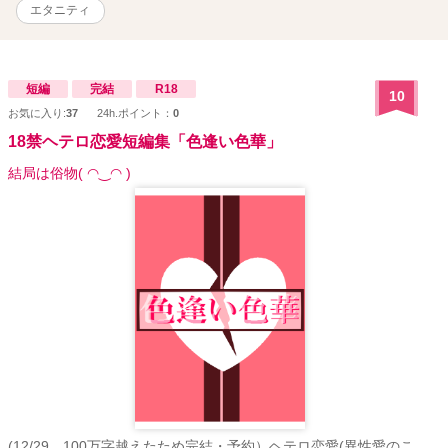
エタニティ
短編
完結
R18
10
お気に入り:
37
24h.ポイント：
0
18禁ヘテロ恋愛短編集「色逢い色華」
結局は俗物( ◠‿◠ )
(12/29…100万字越えたため完結・予約）ヘテロ恋愛(異性愛のこ