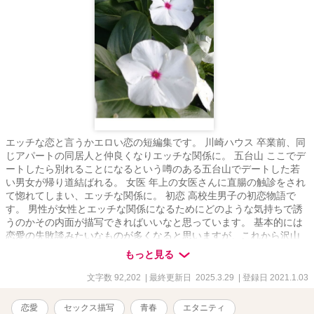
エッチな恋と言うかエロい恋の短編集です。 川崎ハウス 卒業前、同
じアパートの同居人と仲良くなりエッチな関係に。 五台山 ここでデ
ートしたら別れることになるという噂のある五台山でデートした若
い男女が帰り道結ばれる。 女医 年上の女医さんに直腸の触診をされ
て惚れてしまい、エッチな関係に。 初恋 高校生男子の初恋物語で
す。 男性が女性とエッチな関係になるためにどのような気持ちで誘
うのかその内面が描写できればいいなと思っています。 基本的には
恋愛の失敗談みたいなものが多くなると思いますが、これから沢山
恋愛をしていく方の参考になるような内容になればなと思っていま
もっと見る
す。 セックスの描写は以前エロ過ぎてアクセス殺到した時に運営か
ら削除された経験があるので控えめにしていくと思います。その辺
文字数 92,202
| 最終更新日 2025.3.29
| 登録日 2021.1.03
りは読者の想像で補って頂ければと思います。 つたない文章です
が、できるだけ読みやすく、わかりやすい表現を心がけていきます
恋愛
セックス描写
青春
エタニティ