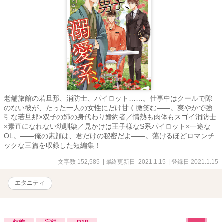
老舗旅館の若旦那、消防士、パイロット……。仕事中はクールで隙
のない彼が、たった一人の女性にだけ甘く微笑む――。爽やかで強
引な若旦那×双子の姉の身代わり婚約者／情熱も肉体もスゴイ消防士
×素直になれない幼馴染／見かけは王子様なS系パイロット×一途な
OL。――俺の素顔は、君だけの秘密だよ――。蕩けるほどロマンチ
ックな三篇を収録した短編集！
文字数 152,585
| 最終更新日 2021.1.15
| 登録日 2021.1.15
エタニティ