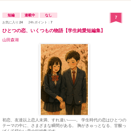
短編
連載中
なし
7
お気に入り:
24
24h.ポイント：
7
ひとつの恋、いくつもの物語【学生純愛短編集】
山田森湖
初恋、友達以上恋人未満、すれ違い――。 学生時代の恋はひとつの
テーマの中に、さまざまな瞬間がある。 胸がきゅっとなる、甘酸っ
ぱくて切ない恋の短編集です。