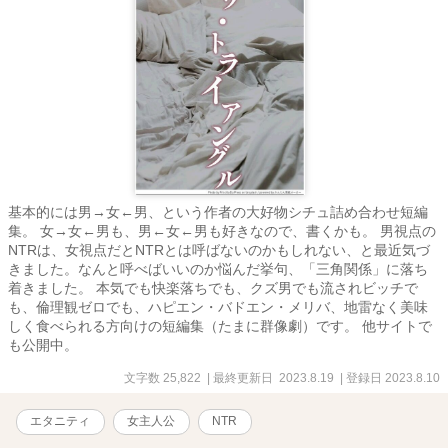
基本的には男→女←男、という作者の大好物シチュ詰め合わせ短編
集。 女→女←男も、男←女←男も好きなので、書くかも。 男視点の
NTRは、女視点だとNTRとは呼ばないのかもしれない、と最近気づ
きました。なんと呼べばいいのか悩んだ挙句、「三角関係」に落ち
着きました。 本気でも快楽落ちでも、クズ男でも流されビッチで
も、倫理観ゼロでも、ハピエン・バドエン・メリバ、地雷なく美味
しく食べられる方向けの短編集（たまに群像劇）です。 他サイトで
も公開中。
文字数 25,822
| 最終更新日 2023.8.19
| 登録日 2023.8.10
エタニティ
女主人公
NTR