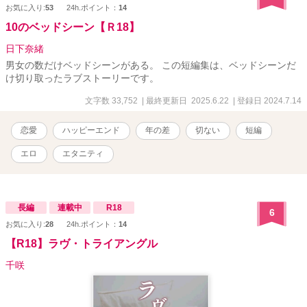
お気に入り:
53
24h.ポイント：
14
10のベッドシーン【Ｒ18】
日下奈緒
男女の数だけベッドシーンがある。 この短編集は、ベッドシーンだ
け切り取ったラブストーリーです。
文字数 33,752
| 最終更新日 2025.6.22
| 登録日 2024.7.14
恋愛
ハッピーエンド
年の差
切ない
短編
エロ
エタニティ
長編
連載中
R18
6
お気に入り:
28
24h.ポイント：
14
【R18】ラヴ・トライアングル
千咲