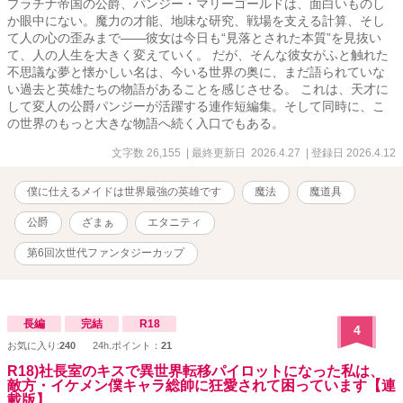
プラチナ帝国の公爵、パンジー・マリーゴールドは、面白いものし
か眼中にない。魔力の才能、地味な研究、戦場を支える計算、そし
て人の心の歪みまで――彼女は今日も“見落とされた本質”を見抜い
て、人の人生を大きく変えていく。 だが、そんな彼女がふと触れた
不思議な夢と懐かしい名は、今いる世界の奥に、まだ語られていな
い過去と英雄たちの物語があることを感じさせる。 これは、天才に
して変人の公爵パンジーが活躍する連作短編集。そして同時に、こ
の世界のもっと大きな物語へ続く入口でもある。
文字数 26,155
| 最終更新日 2026.4.27
| 登録日 2026.4.12
僕に仕えるメイドは世界最強の英雄です
魔法
魔道具
公爵
ざまぁ
エタニティ
第6回次世代ファンタジーカップ
長編
完結
R18
4
お気に入り:
240
24h.ポイント：
21
R18)社長室のキスで異世界転移パイロットになった私は、
敵方・イケメン僕キャラ総帥に狂愛されて困っています【連
載版】