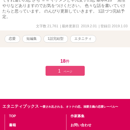
やりなどありますのでお気をつけください。 色々な話を書いていけ
たらと思っています。 のんびり更新していきます。 1話づつ完結予
定。
文字数 21,761
| 最終更新日 2019.2.01
| 登録日 2019.1.03
恋愛
短編集
1話完結型
エタニティ
18
件
1
ページ
エタニティブックス
〜愛され乱される、オトナの恋。溺愛主義の恋愛レーベル〜
TOP
作家募集
書籍
お問い合わせ