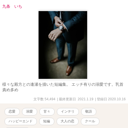
九条 いち
様々な殿方との逢瀬を描いた短編集。 エッチ有りの溺愛です。乳首
責め多め
文字数 54,494
| 最終更新日 2021.1.19
| 登録日 2020.10.16
恋愛
溺愛
甘々
インテリ
敬語
ハッピーエンド
短編
大人の恋
クール