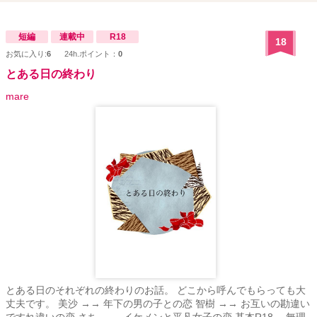
短編
連載中
R18
18
お気に入り:
6
24h.ポイント：
0
とある日の終わり
mare
とある日のそれぞれの終わりのお話。 どこから呼んでもらっても大
丈夫です。 美沙 →→ 年下の男の子との恋 智樹 →→ お互いの勘違い
ですれ違いの恋 さち →→ イケメンと平凡女子の恋 基本R18 無理