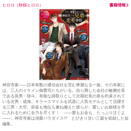
ヒロロ（秋桜ヒロロ）
書籍情報
神宮寺家――日本有数の通信会社を営む華麗なる一族。その本家に
は、三人のイケメン御曹司たちがいる。自ら興した会社の敏腕社長
である長男・陸斗、有能な跡取りとして次期社長の座を約束されて
いる次男・成海、キラースマイルを武器に人気モデルとして活躍す
る三男・大空。容姿も地位も兼ね備えた彼らが、愛しいお姫様を手
に入れるために全力を尽くす！ ――愛もお金も、たっぷり注ぐよ
――。神宮寺家は溺愛パラダイス!? とびきり甘い三篇を収録した短
編集。