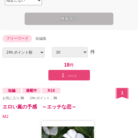
フリーワード
短編集
件
18
件
1
ページ
短編
連載中
R18
1
お気に入り:
35
24h.ポイント：
35
エロい嵐の予感 ～エッチな恋～
MJ