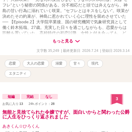
フレ“という秘密の関係がある。分不相応だと頭では弁えながら、神
島の甘い行為に溺れていく咲茉。“セフレとはキスをしない“。咲茉が
決めたその約束が、神島に惹かれていく心に理性を留めさせていた
── 【Episode.2】大学院卒業後、国の研究機関で気象研究員として
働く鈴木拓哉、27歳。充実した日々を過ごしながらも、恋愛からは
距離を置いていた。高校時代の初恋以降、女性と付き合っても、ど
こか冷めた恋愛しかできない。そんな彼の心を十年ぶりに動かした
もっと見る
のは、職場近くの書店で働く、とある女性だった── (“定期試験ゲー
ム“のスピン・オフになります)。
文字数 35,249
| 最終更新日 2026.7.24
| 登録日 2026.3.14
. ※HP/pixivの再掲です(修整/追記
有)。 ※表紙にAIを利用しています。 ※R18は*マークを付けていま
恋愛
大人の恋愛
溺愛
甘々
現代
す。
エタニティ
短編
完結
なし
3
お気に入り:
13
24h.ポイント：
28
無能と見捨てられた令嬢ですが、面白いからと関わった公爵
に人生をひっくり返されました
あきくん☆ひろくん