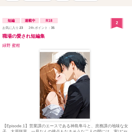
ので、よろしくお願いします。
短編
連載中
R18
2
お気に入り:
23
24h.ポイント：
35
職場の愛され短編集
緑野 蜜柑
【Episode.1】営業課のエースである神島隼斗と、庶務課の地味な女
子、大原咲茉。一見なんの接点もなさそうな二人の間には、実は“セ