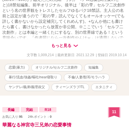
と)18禁短編集。前半オリジナル。後半は「彩の雫」セルフ二次創作
という名の世界観をトレスしたセルフゆるパク18禁話。主人公の名
前と設定が違うので「彩の雫」読んでなくてもオールオッケー(でも
詳しく書かないから設定補完してくれめんす)。+なんか他にも書け
たら書く。書けなかったら放置か非公開。※ここでいう「セルフ二
次創作」とは本編と一緒くたにするな、別の世界線である！という
意味合いです。「作者同じなら一次創作やんけｗ」は適用しないで
くださいましお願いします頼むでよろしく。
もっと見る
文字数 1,009,214
| 最終更新日 2021.12.29
| 登録日 2019.10.14
恋愛(暴力)
オリジナル/セルフ二次創作
短編集
暴行/流血/強姦/嘔吐/near寝取り
不倫/人妻/獣耳/モラハラ
ヤンデレ/義弟/義理叔父
ティーンズラブ/TL
エタニティ
長編
完結
R18
11
お気に入り:
95
24h.ポイント：
0
華麗なる神宮寺三兄弟の恋愛事情