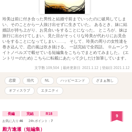
玲美は前に付き合った男性と結婚寸前までいったのに破局してしま
い、そのことから一人抜け出せずに生きていた。 あるとき、妹に結
婚話が持ち上がり、お見合いをすることになった。 ところが、妹は
旅行に出かけてしまい、見た目がそっくりな玲美が代わりにお見合
いをすることになってしまい……。 そして、玲美の周りの女性達を
巻き込んで、恋の嵐は吹き抜ける。 一話完結で全四話。 ※ムーンラ
イトノベルズで載せている短編集をこちらでまとめてみました。 (エ
ントリーのため) こちらに転載にあたって少しだけ加筆しています。
文字数 109,504
| 最終更新日 2021.1.12
| 登録日 2021.1.12
恋愛
現代
NL
ハッピーエンド
ざまぁ無し
オフィスラブ
エタニティ
長編
完結
R18
9
お気に入り:
46
24h.ポイント：
7
殿方逢瀬（短編集）