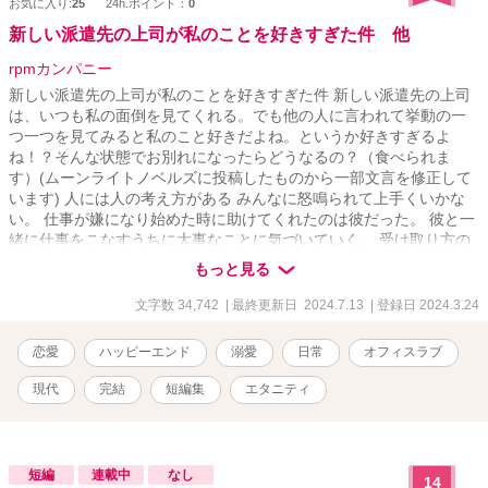
お気に入り:
25
24h.ポイント：
0
新しい派遣先の上司が私のことを好きすぎた件 他
rpmカンパニー
新しい派遣先の上司が私のことを好きすぎた件 新しい派遣先の上司
は、いつも私の面倒を見てくれる。でも他の人に言われて挙動の一
つ一つを見てみると私のこと好きだよね。というか好きすぎるよ
ね！？そんな状態でお別れになったらどうなるの？（食べられま
す）(ムーンライトノベルズに投稿したものから一部文言を修正して
います) 人には人の考え方がある みんなに怒鳴られて上手くいかな
い。 仕事が嫌になり始めた時に助けてくれたのは彼だった。 彼と一
緒に仕事をこなすうちに大事なことに気づいていく。 受け取り方の
違い 奈美は部下に熱心に教育をしていたが、 当の部下から教育内容
もっと見る
を全否定される。 ショックを受けてやけ酒を煽っていた時、 昔教え
ていた後輩がやってきた。 「先輩は愛が重すぎるんですよ」 「先輩
文字数 34,742
| 最終更新日 2024.7.13
| 登録日 2024.3.24
の愛は僕一人が受け取ればいいんです」 そう言って唇を奪う
と……。
恋愛
ハッピーエンド
溺愛
日常
オフィスラブ
現代
完結
短編集
エタニティ
短編
連載中
なし
14