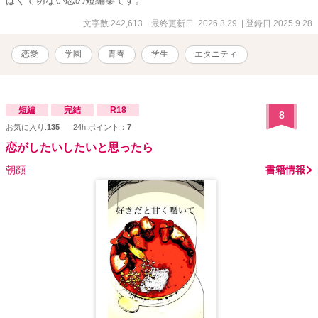
文字数 242,613
| 最終更新日 2026.3.29
| 登録日 2025.9.28
恋愛
学園
青春
学生
エタニティ
短編
完結
R18
8
お気に入り:
135
24h.ポイント：
7
恋がしたいしたいと思ったら
朝顔
書籍情報