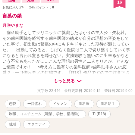
短編
完結
R18
16
お気に入り:
74
24h.ポイント：
0
言葉の鎖
月咲やまな
歯科助手としてクリニックに就職したばかりの主人公・矢花茜。
その歯科医院を経営する歯科医師の徳永が自分の理想の容姿をして
いた事で、初出勤は緊張の中にもドキドキとした期待が混じってい
た。 出勤してみると、しばらく医院は二人で切り盛りしていく事
になると言われ驚きを隠せない。実務経験も無いのに出来るかなと
いう不安もあったが……こんな理想の男性と二人きりとか、どんな
ご褒美ですか！ ○考え方に難有りの歯科医師×歯科助手さんの恋
愛？・一目惚れモノの短編です。 【R18】作品ですのでご注意下さ
い。 【関連作品】 完結済作品の短編集『童話に対して思うこと…
もっと見る
作品ミックス・一話完結・徳永×茜の場合』
文字数 22,446
| 最終更新日 2019.9.15
| 登録日 2019.9.09
恋愛
一目惚れ
イケメン
歯科医
歯科助手
制服、コスチューム（職業、学校、部活動）
TL(R18)
強引
エタニティ