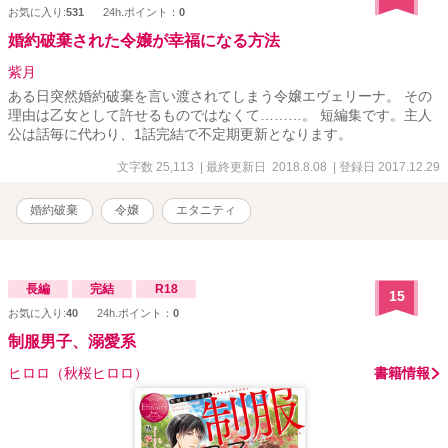
お気に入り:
531
24h.ポイント：
0
婚約破棄された令嬢が幸福になる方法
紫月
ある日突然婚約破棄を言い渡されてしまう令嬢エヴェリーナ。 その
理由は乙女として許せるものではなくて………。 短編集です。主人
公は話毎に代わり、1話完結で不定期更新となります。
文字数 25,113
| 最終更新日 2018.8.08
| 登録日 2017.12.29
婚約破棄
令嬢
エタニティ
長編
完結
R18
15
お気に入り:
40
24h.ポイント：
0
制服男子、溺愛系
ヒロロ（秋桜ヒロロ）
書籍情報