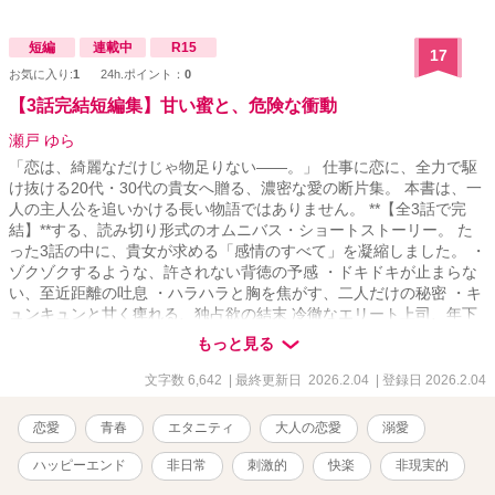
短編
連載中
R15
17
お気に入り:
1
24h.ポイント：
0
【3話完結短編集】甘い蜜と、危険な衝動
瀬戸 ゆら
「恋は、綺麗なだけじゃ物足りない――。」 仕事に恋に、全力で駆
け抜ける20代・30代の貴女へ贈る、濃密な愛の断片集。 本書は、一
人の主人公を追いかける長い物語ではありません。 **【全3話で完
結】**する、読み切り形式のオムニバス・ショートストーリー。 た
った3話の中に、貴女が求める「感情のすべて」を凝縮しました。 ・
ゾクゾクするような、許されない背徳の予感 ・ドキドキが止まらな
い、至近距離の吐息 ・ハラハラと胸を焦がす、二人だけの秘密 ・キ
ュンキュンと甘く痺れる、独占欲の結末 冷徹なエリート上司、年下
の危険な誘惑、忘れられないかつての恋人……。 エピソードごとに
もっと見る
異なる主人公とシチュエーションで「衝動」を呼び覚まします。
「長編を読む時間はないけれど、ドキドキ・キュンキュン・ハラハ
文字数 6,642
| 最終更新日 2026.2.04
| 登録日 2026.2.04
ラしたい」 そんな時の数分間を、甘美で危険なひとときへと誘いま
す笑
恋愛
青春
エタニティ
大人の恋愛
溺愛
ハッピーエンド
非日常
刺激的
快楽
非現実的