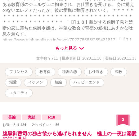
ある教育係のジェルヴェに拘束され、お仕置きを受ける。 身に覚え
のないエレノアだったが、彼の愛撫に翻弄されていく。 ＊＊＊＊＊
＊＊＊＊＊＊＊＊＊＊＊＊＊＊＊＊＊＊＊＊＊＊＊＊＊＊＊＊＊＊
＊＊＊＊＊＊＊＊＊＊＊＊＊＊ 「【R１８】敵対する侯爵子息と禁
断の恋に落ちた侯爵令嬢は、神聖な教会で背徳の愛撫にあえかな吐
息を漏らす」
https://www.alphapolis.co.jp/novel/702276663/289431817 「【R１
８】箱入り令嬢は密かに慕う執事に夜伽の手解きを受け、快楽に沈
もっと見る
む」 https://www.alphapolis.co.jp/novel/702276663/524431855
「【R１８】英国公爵の妹を演じる令嬢は、偽りの兄である恋人に甘
文字数 9,711
| 最終更新日 2020.11.16
| 登録日 2020.11.13
やかされ、溺愛される」
https://www.alphapolis.co.jp/novel/702276663/373432460
プリンセス
教育係
秘密の恋
お仕置き
調教
溺愛
イケメン
短編
ハッピーエンド
エタニティ
長編
完結
R18
3
お気に入り:
424
24h.ポイント：
56
腹黒御曹司の独占欲から逃げられません 極上の一夜は溺愛
のはじまり