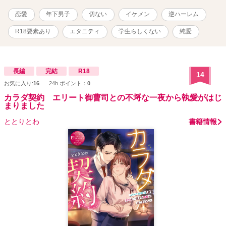
恋愛
年下男子
切ない
イケメン
逆ハーレム
R18要素あり
エタニティ
学生らしくない
純愛
長編
完結
R18
14
お気に入り:
16
24h.ポイント：
0
カラダ契約 エリート御曹司との不埒な一夜から執愛がはじ
まりました
ととりとわ
書籍情報