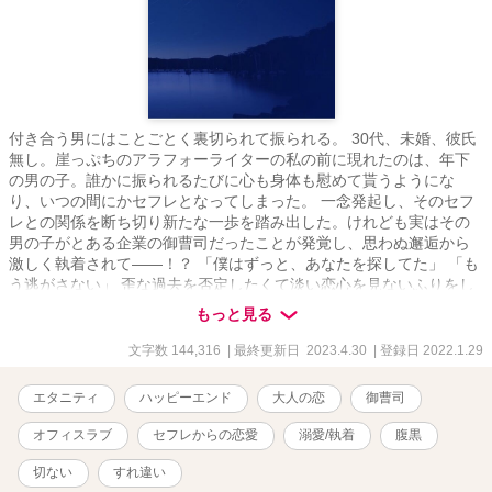
付き合う男にはことごとく裏切られて振られる。 30代、未婚、彼氏
無し。崖っぷちのアラフォーライターの私の前に現れたのは、年下
の男の子。誰かに振られるたびに心も身体も慰めて貰うようにな
り、いつの間にかセフレとなってしまった。 一念発起し、そのセフ
レとの関係を断ち切り新たな一歩を踏み出した。けれども実はその
男の子がとある企業の御曹司だったことが発覚し、思わぬ邂逅から
激しく執着されて――！？ 「僕はずっと、あなたを探してた」 「も
う逃がさない」 歪な過去を否定したくて淡い恋心を見ないふりをし
てきたやよい。そして、ついに。 『やよい。俺じゃ、だめか？』
もっと見る
--- 過去の経験から拗らせて恋に臆病になってしまったふたりが紡
ぐ、切なめオフィスラブ。 --- ＊印＝R18 ◎全38話＋番外編SS1話
文字数 144,316
| 最終更新日 2023.4.30
| 登録日 2022.1.29
◎初出：ムーンライトノベルズ。こちらは細かい部分を加筆修正し
た改稿版です。 ◎作中に出てくる企業名、情報、登場人物が持つ知
エタニティ
ハッピーエンド
大人の恋
御曹司
識等は創作上のフィクションです ◎本作は作者の他作品「愛と快楽
に溺れて（『俺様エリートは独占欲全開で愛と快楽に溺れさせる／
オフィスラブ
セフレからの恋愛
溺愛/執着
腹黒
エタニティブックス』）」と同じ世界観の物語です。前述作品の完
結より５年の月日が経っている設定ですが、若干名の登場人物の被
切ない
すれ違い