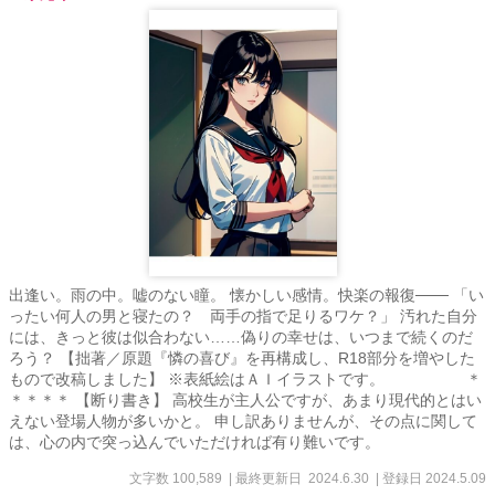
出逢い。雨の中。嘘のない瞳。 懐かしい感情。快楽の報復─── 「い
ったい何人の男と寝たの？ 両手の指で足りるワケ？」 汚れた自分
には、きっと彼は似合わない……偽りの幸せは、いつまで続くのだ
ろう？ 【拙著／原題『憐の喜び』を再構成し、R18部分を増やした
もので改稿しました】 ※表紙絵はＡＩイラストです。 ＊
＊＊＊＊ 【断り書き】 高校生が主人公ですが、あまり現代的とはい
えない登場人物が多いかと。 申し訳ありませんが、その点に関して
は、心の内で突っ込んでいただければ有り難いです。
文字数 100,589
| 最終更新日 2024.6.30
| 登録日 2024.5.09