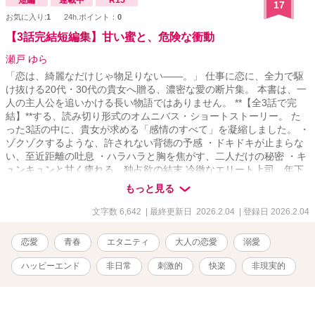
17
お気に入り:
1
24h.ポイント：
0
【3話完結短編集】甘い蜜と、危険な衝動
瀬戸 ゆら
「恋は、綺麗なだけじゃ物足りない――。」 仕事に恋に、全力で駆
け抜ける20代・30代の貴女へ贈る、濃密な愛の断片集。 本書は、一
人の主人公を追いかける長い物語ではありません。 **【全3話で完
結】**する、読み切り形式のオムニバス・ショートストーリー。 た
った3話の中に、貴女が求める「感情のすべて」を凝縮しました。 ・
ゾクゾクするような、許されない背徳の予感 ・ドキドキが止まらな
い、至近距離の吐息 ・ハラハラと胸を焦がす、二人だけの秘密 ・キ
ュンキュンと甘く痺れる、独占欲の結末 冷徹なエリート上司、年下
の危険な誘惑、忘れられないかつての恋人……。 エピソードごとに
もっと見る
異なる主人公とシチュエーションで「衝動」を呼び覚まします。
「長編を読む時間はないけれど、ドキドキ・キュンキュン・ハラハ
文字数 6,642
| 最終更新日 2026.2.04
| 登録日 2026.2.04
ラしたい」 そんな時の数分間を、甘美で危険なひとときへと誘いま
す笑
恋愛
青春
エタニティ
大人の恋愛
溺愛
ハッピーエンド
非日常
刺激的
快楽
非現実的