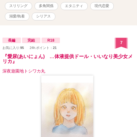
経て成長していきます。 ◎（微量）ざまぁ＆スカッと・（一部の
スリリング
多角関係
エタニティ
現代恋愛
み）下品な表現・（一部のみ）無理矢理の描写あり。稀に予告無く
入ります。苦手な方は気をつけて読み進めて頂けたら幸いです。 ◎
溺愛/執着
シリアス
作中に出てくる企業、情報、登場人物が持つ知識等は創作上のフィ
クションです。 ◆20/5/15〜（基本）毎日更新にて連載、20/12/26本
編完結しました。 処女作でしたが長い間お付き合い頂きありがと
うございました。 ▼ 作中に登場するとあるキャラクターが紡ぐ恋物
長編
完結
R18
7
語の顛末 →12/27完結済
お気に入り:
95
24h.ポイント：
21
https://www.alphapolis.co.jp/novel/641789619/770393183 （本編中
『愛尿(あいにょん) …体液提供ドール・いいなり美少女メ
盤の『挿話 Our if story.』まで読まれてから、こちらを読み進めてい
リカ』
ただけると理解が深まるかと思います）
深夜遊園地トシワカ丸