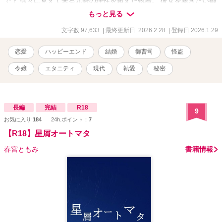
で？ 徐々に見えて来る九条の理性を超えた執着。 彼女を暴きたい御
曹司の執着の果てにあるのは任務なのか、それとも本気の恋なのか
もっと見る
――。 「君が何者であっても構わない。俺の謎――俺の獲物でい
て」 これは、初めて出逢った瞬間に「堕ちてしまった」御曹司と、
文字数 97,633
| 最終更新日 2026.2.28
| 登録日 2026.1.29
敵対関係のはずがいつしか彼に囲い込まれ快楽に堕とされ――惹か
れながらも正体を隠そうとする怪盗令嬢の、嘘と真実が絡み合う危
恋愛
ハッピーエンド
結婚
御曹司
怪盗
険でミステリアスな恋のおはなし。
令嬢
エタニティ
現代
執愛
秘密
長編
完結
R18
9
お気に入り:
184
24h.ポイント：
7
【R18】星屑オートマタ
春宮ともみ
書籍情報