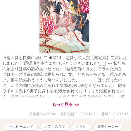
旧題：愛と快楽に溺れて ◆第14回恋愛小説大賞【奨励賞】受賞いた
しました 応援頂き本当にありがとうございました*_ _) --- 私たち
の始まりは傷の舐めあいだった。 結婚直前の彼女にフラれた男と、
プロポーズ直前の彼氏に裏切られた女。 どちらからとなく惹かれあ
い、傷を舐めあうように時間を共にした。 …………はずだったの
に、いつの間にか搦めとられて身動きが出来なくなっていた。 肉食
ワイルド系ドS男子に身も心も溶かされてじりじりと溺愛されてい
く、濃厚な執着愛のお話。 --- 元婚約者に全てを砕かれた男と 元彼
氏に"不感症"と言われ捨てられた女が紡ぐ、 トラウマ持ちふたりの
もっと見る
時々シリアスじれじれ溺愛ストーリー。 --- ＊印＝R18 ※印＝流血表
現含む暴力的・残酷描写があります。苦手な方はご注意ください。
文字数 1,426,541
| 最終更新日 2025.11.29
| 登録日 2020.5.15
◎タイトル番号の横にサブタイトルがあるものは他キャラ目線のお
話です。 ◎恋愛や人間関係に傷ついた登場人物ばかりでシリアスで
ハッピーエンド
オフィスラブ
切ない
腹黒ヒーロー
重たいシーン多め。腹黒や悪役もいますが全ての登場人物が物語を