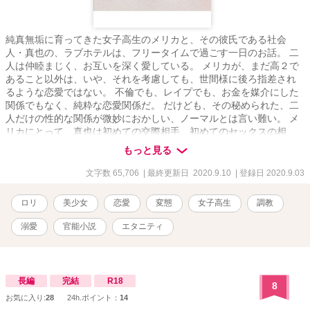
純真無垢に育ってきた女子高生のメリカと、その彼氏である社会
人・真也の、ラブホテルは、フリータイムで過ごす一日のお話。 二
人は仲睦まじく、お互いを深く愛している。 メリカが、まだ高２で
あること以外は、いや、それを考慮しても、世間様に後ろ指差され
るような恋愛ではない。 不倫でも、レイプでも、お金を媒介にした
関係でもなく、純粋な恋愛関係だ。 だけども、その秘められた、二
人だけの性的な関係が微妙におかしい、ノーマルとは言い難い。 メ
リカにとって、真也は初めての交際相手、初めてのセックスの相
手、真也の手ほどきがメリカの性行為のスタンダード。 真也は、ま
もっと見る
だまだ幼いメリカの身体を隅々まで愛しまくり、これでもかとしゃ
ぶり尽くし、更にしゃぶり尽くす。 メリカの分泌する体液のすべて
文字数 65,706
| 最終更新日 2020.9.10
| 登録日 2020.9.03
が、その所有者は彼氏のものだと教えられる。 例えば、おしっこだ
けでも、三回に分けて排泄させられ、それぞれにプレイをたがえ
ロリ
美少女
恋愛
変態
女子高生
調教
て、彼氏の欲求を満たしていく。 その快楽は、すべての女性が普通
に受け入れているものと教えられたメリカは、安心して、何ら疑問
溺愛
官能小説
エタニティ
を抱かずに受け入れ、溺れていく、イク。 メリカには、幼いながら
も稀有な「エロ」の才能があり、真也のどんな要求にも、それを発
展させて応えていく、イク。 長時間に及ぶクンニで、数百回連続で
イクことにも、肉体的・精神的に、いとも簡単に順応するのだっ
長編
完結
R18
8
た。 メリカと真也の愛の、具体的な交歓、その心理状態の思惑は、
お気に入り:
28
24h.ポイント：
14
あたかも、週刊少年ジャンプのバトルマンガのように熱く盛り上が