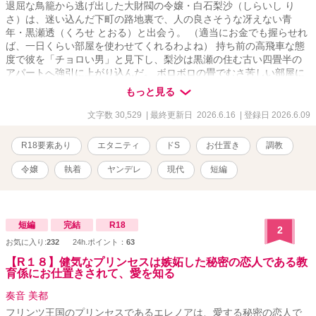
退屈な鳥籠から逃げ出した大財閥の令嬢・白石梨沙（しらいし り
さ）は、迷い込んだ下町の路地裏で、人の良さそうな冴えない青
年・黒瀬透（くろせ とおる）と出会う。 （適当にお金でも握らせれ
ば、一日くらい部屋を使わせてくれるわよね） 持ち前の高飛車な態
度で彼を「チョロい男」と見下し、梨沙は黒瀬の住む古い四畳半の
アパートへ強引に上がり込んだ。 ボロボロの畳でむさ苦しい部屋に
顔をしかめつつも、彼が淹れてくれた温かいお茶と、追っ手から逃
もっと見る
げ切れた安心感から、梨沙は令嬢らしからぬ無防備な姿で深い眠り
に落ちてしまう。 ――しかし、彼女は気づいていなかった。 一般人
文字数 30,529
| 最終更新日 2026.6.16
| 登録日 2026.6.09
に紛れるために着ていたつもりだった服が、最高級の純白シルクで
あることも。 そして、目の前で優しく微笑んでいた青年が、裏社会
R18要素あり
エタニティ
ドS
お仕置き
調教
のVIPたちがこぞって標的の「躾（しつけ）」を依頼する、伝説のド
S調教師であったことも。 「……こんなのが、自分から檻の中に入
令嬢
執着
ヤンデレ
現代
短編
ってくるなんてね」 数時間後。梨沙が目を覚ました時、部屋の空気
は冷酷な『調教部屋』へと一変していた。 「庶民のフリ」をしてい
た高級ワンピースは無惨に引き裂かれ、隠していた繊細なレース下
着があわらになる。 「君が欲しがっていた『本当の自由』を、この
短編
完結
R18
2
部屋でたっぷりと教えてあげる」 逃げ場のない四畳半の密室。ザラ
お気に入り:
232
24h.ポイント：
63
つく麻縄と大黒柱。 これは、たった一日の自由を求めた高慢な令嬢
が、絶対的な支配者の手によって心も体もトロトロに作り変えられ
【R１８】健気なプリンセスは嫉妬した秘密の恋人である教
育係にお仕置きされて、愛を知る
ていく、極上の休日の記録。
奏音 美都
フリンツ王国のプリンセスであるエレノアは、愛する秘密の恋人で