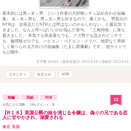
基本的には男→女←男、という作者の大好物シチュ詰め合わせ短編
集。 女→女←男も、男←女←男も好きなので、書くかも。 男視点の
NTRは、女視点だとNTRとは呼ばないのかもしれない、と最近気づ
きました。なんと呼べばいいのか悩んだ挙句、「三角関係」に落ち
着きました。 本気でも快楽落ちでも、クズ男でも流されビッチで
も、倫理観ゼロでも、ハピエン・バドエン・メリバ、地雷なく美味
しく食べられる方向けの短編集（たまに群像劇）です。 他サイトで
も公開中。
文字数 25,822
| 最終更新日 2023.8.19
| 登録日 2023.8.10
エタニティ
女主人公
NTR
短編
完結
R18
12
お気に入り:
159
24h.ポイント：
0
【R１８】英国公爵の妹を演じる令嬢は、偽りの兄である恋
人に甘やかされ、溺愛される
奏音 美都