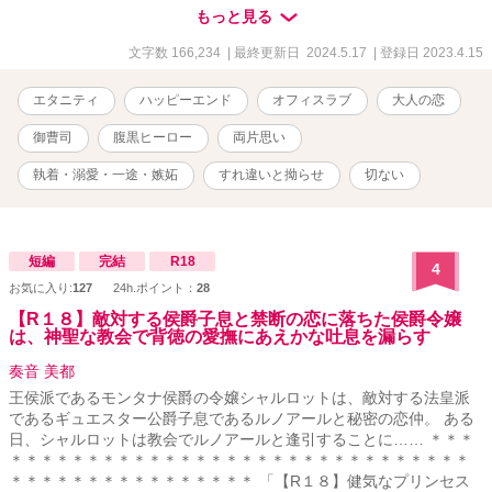
動きだしてしまい――？ ＊＊＊ ドＳで策士な腹黒御曹司×元令嬢
もっと見る
OLが紡ぐ、甘酸っぱい初恋ロマンス ＊＊＊ ◎作中に出てくる企
業名、施設・地域名、登場人物が持つ知識等は創作上のフィクショ
文字数 166,234
| 最終更新日 2024.5.17
| 登録日 2023.4.15
ンです ◆アルファポリス様のみの掲載(今後も他サイトへの転載は予
定していません) ※著者既作「(エタニティブックス)俺様エリートは
エタニティ
ハッピーエンド
オフィスラブ
大人の恋
独占欲全開で愛と快楽に溺れさせる」のサブキャラクター、
「【R18】音のない夜に」のヒーローがそれぞれ名前だけ登場します
御曹司
腹黒ヒーロー
両片思い
が、もちろんこちら単体のみでもお楽しみいただけます。彼らをご
存知の方はくすっとしていただけたら嬉しいです ※著者が読みたい
執着・溺愛・一途・嫉妬
すれ違いと拗らせ
切ない
だけの性癖を詰め込んだ三人称一元視点習作です
短編
完結
R18
4
お気に入り:
127
24h.ポイント：
28
【R１８】敵対する侯爵子息と禁断の恋に落ちた侯爵令嬢
は、神聖な教会で背徳の愛撫にあえかな吐息を漏らす
奏音 美都
王侯派であるモンタナ侯爵の令嬢シャルロットは、敵対する法皇派
であるギュエスター公爵子息であるルノアールと秘密の恋仲。 ある
日、シャルロットは教会でルノアールと逢引することに…… ＊＊＊
＊＊＊＊＊＊＊＊＊＊＊＊＊＊＊＊＊＊＊＊＊＊＊＊＊＊＊＊＊＊
＊＊＊＊＊＊＊＊＊＊＊＊＊＊＊＊ 「【R１８】健気なプリンセス