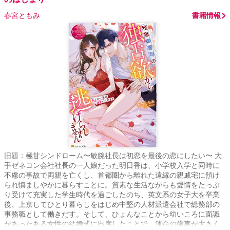
春宮ともみ
書籍情報
旧題：極甘シンドローム〜敏腕社長は初恋を最後の恋にしたい〜 大
手ゼネコン会社社長の一人娘だった明日香は、小学校入学と同時に
不慮の事故で両親を亡くし、首都圏から離れた遠縁の親戚宅に預け
られ慎ましやかに暮らすことに。質素な生活ながらも愛情をたっぷ
り受けて充実した学生時代を過ごしたのち、英文系の女子大を卒業
後、上京してひとり暮らしをはじめ中堅の人材派遣会社で総務部の
事務職として働きだす。そして、ひょんなことから幼いころに面識
があったある女性の結婚式に出席したことで、運命の歯車が大きく