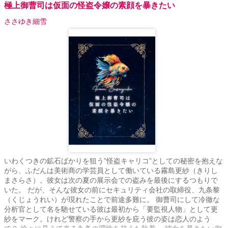
っていく、イク。 二人のやっていることは「エッチ」だけなのであ
極上御曹司は仮面の怪盗令嬢の素顔を暴きたい
るが、その内容は「何か」が１０パーセントほどズレている。 （少
ささゆき細雪
しづつ分けて投稿していきますが、完成原稿は、２３章立て、約６
５０００文字です）
いわくつきの鉱石ばかりを狙う”怪盗キャリコ”としての秘密を抱えな
がら、ふだんは美術商の学芸員として働いている霧島更紗（きりし
まさらさ）。彼女は次の夏の展示会での盗みを最後にするつもりで
いた。 だが、そんな彼女の前にセキュリティ会社の取締役、九条黎
（くじょうれい）が現れたことで前途多難に。 御曹司にして冷徹な
分析官として名を馳せている彼は最初から「要監視人物」として更
紗をマーク。けれど警察の手から更紗を庇う彼の姿は恋人のよう