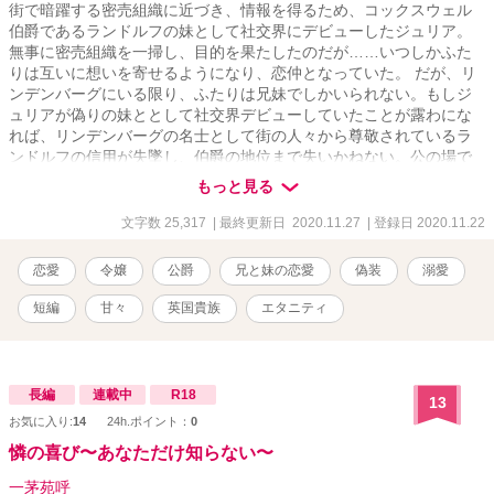
街で暗躍する密売組織に近づき、情報を得るため、コックスウェル
伯爵であるランドルフの妹として社交界にデビューしたジュリア。
無事に密売組織を一掃し、目的を果たしたのだが……いつしかふた
りは互いに想いを寄せるようになり、恋仲となっていた。 だが、リ
ンデンバーグにいる限り、ふたりは兄妹でしかいられない。もしジ
ュリアが偽りの妹ととして社交界デビューしていたことが露わにな
れば、リンデンバーグの名士として街の人々から尊敬されているラ
ンドルフの信用が失墜し、伯爵の地位まで失いかねない。公の場で
は、ふたりは兄妹として振舞う生活を余儀なくされていた。 そんな
もっと見る
ある日、ジュリアはランドルフから旅行へと誘われる。 ＊＊＊＊＊
＊＊＊＊＊＊＊＊＊＊＊＊＊＊＊＊＊＊＊＊＊＊＊＊＊＊＊＊＊＊
文字数 25,317
| 最終更新日 2020.11.27
| 登録日 2020.11.22
＊＊＊＊＊＊＊＊＊＊＊＊＊＊ 「【R１８】敵対する侯爵子息と禁
断の恋に落ちた侯爵令嬢は、神聖な教会で背徳の愛撫にあえかな吐
恋愛
令嬢
公爵
兄と妹の恋愛
偽装
溺愛
息を漏らす」
https://www.alphapolis.co.jp/novel/702276663/289431817 「【R１
短編
甘々
英国貴族
エタニティ
８】健気なプリンセスは嫉妬した秘密の恋人である教育係にお仕置
きされて、愛を知る」
https://www.alphapolis.co.jp/novel/702276663/557431007 「【R１
８】箱入り令嬢は密かに慕う執事に夜伽の手解きを受け、快楽に沈
長編
連載中
R18
13
む」 https://www.alphapolis.co.jp/novel/702276663/524431855
お気に入り:
14
24h.ポイント：
0
憐の喜び〜あなただけ知らない〜
一茅苑呼