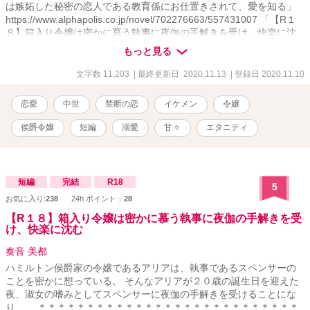
は嫉妬した秘密の恋人である教育係にお仕置きされて、愛を知る」
https://www.alphapolis.co.jp/novel/702276663/557431007 「【R１
８】箱入り令嬢は密かに慕う執事に夜伽の手解きを受け、快楽に沈
む」 https://www.alphapolis.co.jp/novel/702276663/524431855
もっと見る
「【R１８】英国公爵の妹を演じる令嬢は、偽りの兄である恋人に甘
やかされ、溺愛される」
文字数 11,203
| 最終更新日 2020.11.13
| 登録日 2020.11.10
https://www.alphapolis.co.jp/novel/702276663/373432460
恋愛
中世
禁断の恋
イケメン
令嬢
侯爵令嬢
短編
溺愛
甘々
エタニティ
短編
完結
R18
5
お気に入り:
238
24h.ポイント：
28
【R１８】箱入り令嬢は密かに慕う執事に夜伽の手解きを受
け、快楽に沈む
奏音 美都
ハミルトン侯爵家の令嬢であるアリアは、執事であるスペンサーの
ことを密かに想っている。 そんなアリアが２０歳の誕生日を迎えた
夜、淑女の嗜みとしてスペンサーに夜伽の手解きを受けることにな
り…… ＊＊＊＊＊＊＊＊＊＊＊＊＊＊＊＊＊＊＊＊＊＊＊＊＊＊＊