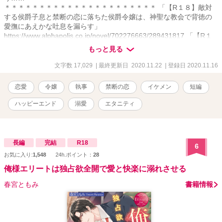
＊＊＊＊＊＊＊＊＊＊＊＊＊＊＊＊＊＊＊＊＊＊ 「【R１８】敵対
する侯爵子息と禁断の恋に落ちた侯爵令嬢は、神聖な教会で背徳の
愛撫にあえかな吐息を漏らす」
https://www.alphapolis.co.jp/novel/702276663/289431817 「【R１
８】健気なプリンセスは嫉妬した秘密の恋人である教育係にお仕置
もっと見る
きされて、愛を知る」
https://www.alphapolis.co.jp/novel/702276663/557431007 「【R１
文字数 17,029
| 最終更新日 2020.11.22
| 登録日 2020.11.16
８】英国公爵の妹を演じる令嬢は、偽りの兄である恋人に甘やかさ
れ、溺愛される」
恋愛
令嬢
執事
禁断の恋
イケメン
短編
https://www.alphapolis.co.jp/novel/702276663/373432460
ハッピーエンド
溺愛
エタニティ
長編
完結
R18
6
お気に入り:
1,548
24h.ポイント：
28
俺様エリートは独占欲全開で愛と快楽に溺れさせる
春宮ともみ
書籍情報