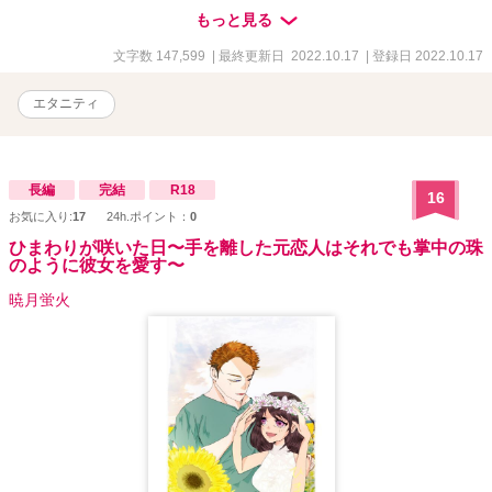
て――!?
もっと見る
文字数 147,599
| 最終更新日 2022.10.17
| 登録日 2022.10.17
エタニティ
長編
完結
R18
16
お気に入り:
17
24h.ポイント：
0
ひまわりが咲いた日〜手を離した元恋人はそれでも掌中の珠
のように彼女を愛す〜
暁月蛍火