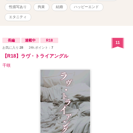
実験台や生贄として扱われてみたい人向け■■■日本でのデートを振り
性描写あり
拘束
結婚
ハッピーエンド
返る形でストーリーが進行します■【→→日本でのデート短編集】[
https://ncode.syosetu.com/n0062gi/ ]「僕のスプーンでパフェを食べ
エタニティ
てもらおう。ふふ。これはお願いではない、（業務）命令だっ！」
（【※】ファミレスデートです））などを投稿しています（社長が
異世界人だと知らずに日本でオフィスラブ）
長編
連載中
R18
11
お気に入り:
28
24h.ポイント：
7
【R18】ラヴ・トライアングル
千咲