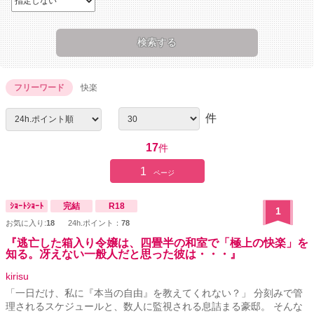
フリーワード
快楽
件
17
件
1
ページ
ｼｮｰﾄｼｮｰﾄ
完結
R18
1
お気に入り:
18
24h.ポイント：
78
『逃亡した箱入り令嬢は、四畳半の和室で「極上の快楽」を
知る。冴えない一般人だと思った彼は・・・』
kirisu
「一日だけ、私に『本当の自由』を教えてくれない？」 分刻みで管
理されるスケジュールと、数人に監視される息詰まる豪邸。 そんな