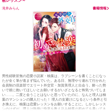
教レッスン～
滝井みらん
書籍情報
男性経験皆無の恋愛小説家・柚葉は、ラブシーンを書くことになっ
たが全く筆が進まず悩んでいた。ある日、無理やり連れて行かれた
会員制の倶楽部でエリート外交官・加賀美理人と出会う。酔った勢
いで彼に抱いてほしいとお願いするがいざとなると怖気づいてしま
い……。二度と会うことはないと思っていたのに、なんと理人は柚
葉のマンションの隣人だった！ 理人の女避けになるという条件と引
き換えに、柚葉は恋愛レッスンをお願いすることに。しかしレッス
ンのはずが、理人は執拗に快楽を教え込み柚葉の初めてを暴いてき