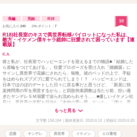
りがあるだけで本作単体のみでもお楽しみいただけます。 ️ただし
『外伝』完結後のネタバレが含まれております。ご興味のある方は
元になった作品も覗いていただけたら幸いです。 ※表紙はpixabay様
よりお借りし、SS表紙メーカー様にて加工しております
長編
完結
R18
10
お気に入り:
240
24h.ポイント：
7
R18)社長室のキスで異世界転移パイロットになった私は、
敵方・イケメン僕キャラ総帥に狂愛されて困っています【連
載版】
K.A.
彼と私が、社長室でハッピーエンドを迎えるまでの物語■「結婚した
ら首輪をつけてあげる」。狂愛プロポーズを受け入れ『婚姻届』に
サインし異世界で花嫁にされたら、毎晩、彼のベッドの上で、手錠
をはめられズブズブに愛でられてしまう！？ ハッピーエンドは、
日本でほのぼのデートした日々に戻る事だと思うけど、「新居に快
楽拷問用の牢を用意するから」と四肢拘束調教は当たり前、狂い過
ぎたヤンデレＳＭ溺愛で迫られ沈められそう……■優しいイケメン社
長は、異世界の支配を目論む『本物の悪い男』だった。「僕は、君
の心と体がほしい」。冴えないＯＬの私がイケメン社長とキスした
もっと見る
ら異世界へと送られパイロットに。戦闘で捕虜になり、目をさます
とそこには科学者にして敵のエース・パイロットにして、悪の総帥
文字数 159,194
| 最終更新日 2020.8.10
| 登録日 2020.6.20
である社長の姿が。「社長室の続きをしよう」。寝室に監禁された
私の口の中に、彼の舌が入り込み……■■「僕の妻になる為にすべて
恋愛
ヤンデレ
異世界
イケメン
エロ重視
忘れて」と言われながら洗脳装置に縛られたり、敵イケメンから、