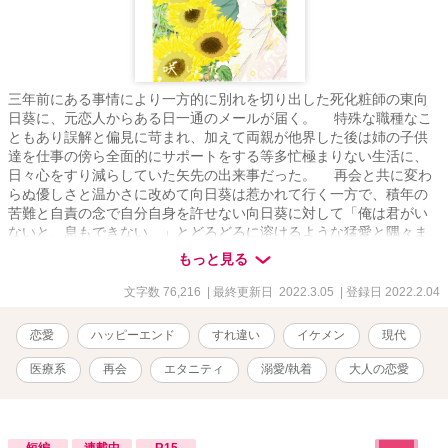
三年前にある事情により一方的に別れを切り出した死化粧師の東向
日葵に、元恋人からある日一通のメールが届く。 特殊な職種なこ
ともあり誤解と偏見に苛まれ、加えて両親が他界した後は姉の子供
達を仕事の傍ら全面的にサポートをする等多忙極まりない生活に、
日々心をすり減らしていた矢先の出来事だった。 再会と共に変わ
らぬ優しさと温かさに改めて向日葵は惹かれて行く一方で、積年の
苦難と自責の念で自分自身を許せない向日葵に対して「俺は君がい
ないと、息もできない。」とどろどろに溶けるような猛愛と隅々ま
で体を知り尽くした元恋人からの痺れる快楽に翻弄され……。 三
もっと見る
年の月日を得て止まっていた歯車が動き出し、二人の物語が進んで
いく。 ★３/５に完結致します！それまで２/２２～３/５まで毎日２
文字数 76,216
| 最終更新日 2022.3.05
| 登録日 2022.2.04
０時更新です★ ★ハッピーエンドです★ ★性的描写・医療用語あり
(なるべく分かりやすく記載しましたが、不明点や改善点あれば是非)
恋愛
ハッピーエンド
すれ違い
イケメン
現代
★養子縁組制度が出てきます。 表紙のイラストは神友人様からで
す。感謝感謝です！御本人から掲載許可済み。
医療系
再会
エタニティ
溺愛/執着
大人の恋愛
短編
連載中
R15