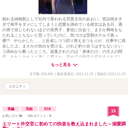
頼れる姉御肌として社内で慕われる営業主任のあおい。世話焼きす
ぎて相手をダメにしてしまうと恋愛を諦めている彼女はある日、酒
の席で信じられないほどの美男子、蒼也に出会う。まさか興味をも
たれることもないと思っていたのに、気づけば翌朝ホテルで真っ
裸!? やらかした……と反省しつつ切り替えるつもりが、仕事中に再
会した上、まさかの告白を受ける。けれど釣り合うはずもないとい
う諦めから断ったところ、提案されたのは「身体だけ」の大人の関
係。あれよあれよと激しく愛され、初めての快楽を叩き込まれてし
まうあおい。勘違いしてはいけないと思うのに、蒼也はあおいを本
もっと見る
当の恋人のように甘やかしてきて――
文字数 156,460
| 最終更新日 2023.11.15
| 登録日 2023.11.15
エタニティ
長編
完結
R18
15
お気に入り:
46
24h.ポイント：
0
エリート外交官に初めての快楽を教え込まれました～溺愛調