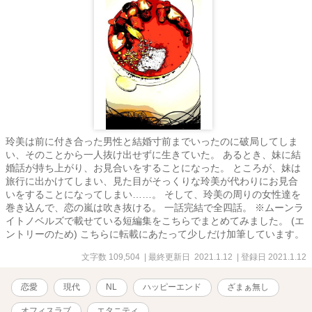
玲美は前に付き合った男性と結婚寸前までいったのに破局してしま
い、そのことから一人抜け出せずに生きていた。 あるとき、妹に結
婚話が持ち上がり、お見合いをすることになった。 ところが、妹は
旅行に出かけてしまい、見た目がそっくりな玲美が代わりにお見合
いをすることになってしまい……。 そして、玲美の周りの女性達を
巻き込んで、恋の嵐は吹き抜ける。 一話完結で全四話。 ※ムーンラ
イトノベルズで載せている短編集をこちらでまとめてみました。 (エ
ントリーのため) こちらに転載にあたって少しだけ加筆しています。
文字数 109,504
| 最終更新日 2021.1.12
| 登録日 2021.1.12
恋愛
現代
NL
ハッピーエンド
ざまぁ無し
オフィスラブ
エタニティ