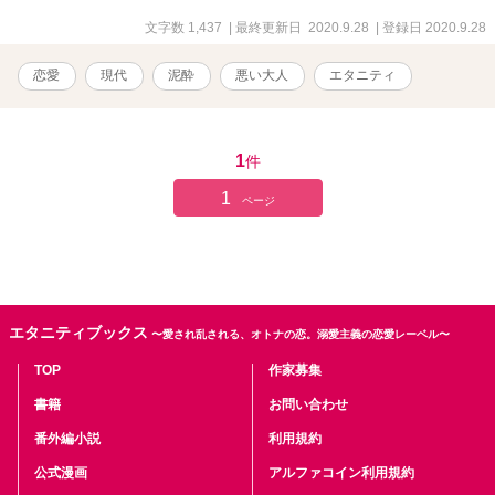
文字数 1,437
| 最終更新日 2020.9.28
| 登録日 2020.9.28
恋愛
現代
泥酔
悪い大人
エタニティ
1
件
1
ページ
エタニティブックス
〜愛され乱される、オトナの恋。溺愛主義の恋愛レーベル〜
TOP
作家募集
書籍
お問い合わせ
番外編小説
利用規約
公式漫画
アルファコイン利用規約