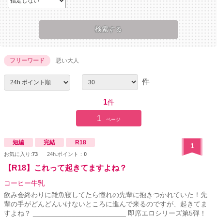
フリーワード
悪い大人
件
1
件
1
ページ
短編
完結
R18
1
お気に入り:
73
24h.ポイント：
0
【R18】これって起きてますよね？
コーヒー牛乳
飲み会終わりに雑魚寝してたら憧れの先輩に抱きつかれていた！先
輩の手がどんどんいけないところに進んで来るのですが、起きてま
すよね？ ________________________ 即席エロシリーズ第5弾！