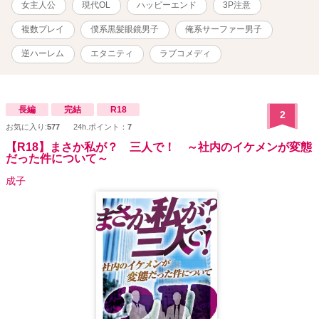
女主人公
現代OL
ハッピーエンド
3P注意
複数プレイ
僕系黒髪眼鏡男子
俺系サーファー男子
逆ハーレム
エタニティ
ラブコメディ
長編
完結
R18
2
お気に入り:
577
24h.ポイント：
7
【R18】まさか私が？ 三人で！ ～社内のイケメンが変態
だった件について～
成子