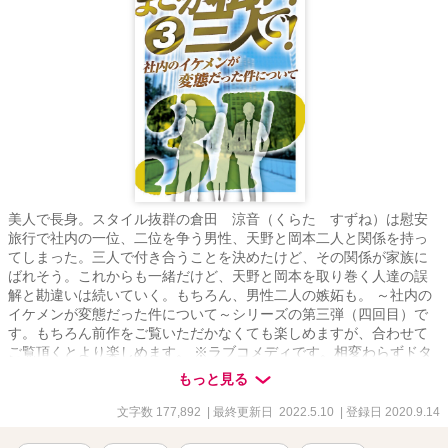
美人で長身。スタイル抜群の倉田 涼音（くらた すずね）は慰安
旅行で社内の一位、二位を争う男性、天野と岡本二人と関係を持っ
てしまった。三人で付き合うことを決めたけど、その関係が家族に
ばれそう。これからも一緒だけど、天野と岡本を取り巻く人達の誤
解と勘違いは続いていく。もちろん、男性二人の嫉妬も。 ～社内の
イケメンが変態だった件について～シリーズの第三弾（四回目）で
す。もちろん前作をご覧いただかなくても楽しめますが、合わせて
ご覧頂くとより楽しめます。 ※ラブコメディです。相変わらずドタ
バタするだけの誤解と勘違い話です ※複数で絡む話です。ご注意く
もっと見る
ださい。 ※この作品はムーンライトノベルズにも同時掲載していま
す。
文字数 177,892
| 最終更新日 2022.5.10
| 登録日 2020.9.14