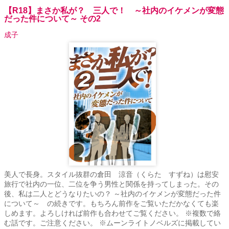
【R18】まさか私が？ 三人で！ ～社内のイケメンが変態
だった件について～ その2
成子
美人で長身。スタイル抜群の倉田 涼音（くらた すずね）は慰安
旅行で社内の一位、二位を争う男性と関係を持ってしまった。その
後、私は二人とどうなりたいの？ ～社内のイケメンが変態だった件
について～ の続きです。もちろん前作をご覧いただかなくても楽
しめます。よろしければ前作も合わせてご覧ください。 ※複数で絡
む話です。ご注意ください。 ※ムーンライトノベルズに掲載してい