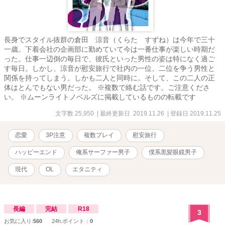
長身でスタイル抜群の倉田 涼音（くらた すずね）は今年で三十
一歳。下着会社の企画部に勤めていて今は一番仕事が楽しい時期だ
った。仕事一辺倒の毎日で、彼氏といった男性の姿は特になく過ご
す毎日。しかし、涼音が慰安旅行で社内の一位、二位を争う男性と
関係を持ってしまう。しかも二人と同時に。そして、この二人の正
体はとんでもない男だった。 ※複数で絡む話です。ご注意くださ
い。 ※ムーンライトノベルズに掲載しているものの転載です
文字数 25,950
| 最終更新日 2019.11.26
| 登録日 2019.11.25
恋愛
3P注意
複数プレイ
慰安旅行
ハッピーエンド
俺系サーファー男子
僕系黒髪眼鏡男子
現代
OL
エタニティ
長編
完結
R18
3
お気に入り:
560
24h.ポイント：
0