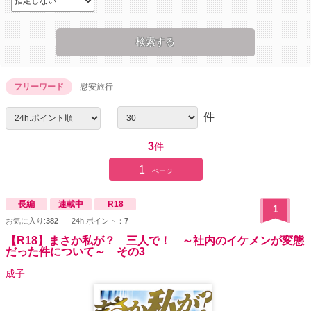
フリーワード
慰安旅行
件
3
件
1
ページ
長編
連載中
R18
1
お気に入り:
382
24h.ポイント：
7
【R18】まさか私が？ 三人で！ ～社内のイケメンが変態
だった件について～ その3
成子