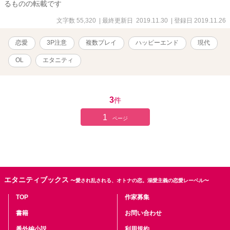
るものの転載です
文字数 55,320
| 最終更新日 2019.11.30
| 登録日 2019.11.26
恋愛
3P注意
複数プレイ
ハッピーエンド
現代
OL
エタニティ
3
件
1
ページ
エタニティブックス
〜愛され乱される、オトナの恋。溺愛主義の恋愛レーベル〜
TOP
作家募集
書籍
お問い合わせ
番外編小説
利用規約