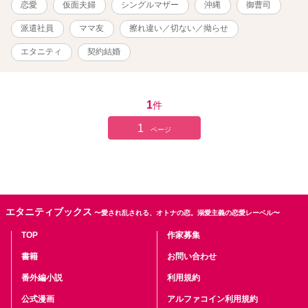
恋愛
仮面夫婦
シングルマザー
沖縄
御曹司
伴い、ベリーズさんのサイトは引き下げた上で削除しております) 作
品の無断転載はご遠慮ください。
派遣社員
ママ友
擦れ違い／切ない／拗らせ
エタニティ
契約結婚
1
件
1
ページ
エタニティブックス
〜愛され乱される、オトナの恋。溺愛主義の恋愛レーベル〜
TOP
作家募集
書籍
お問い合わせ
番外編小説
利用規約
公式漫画
アルファコイン利用規約