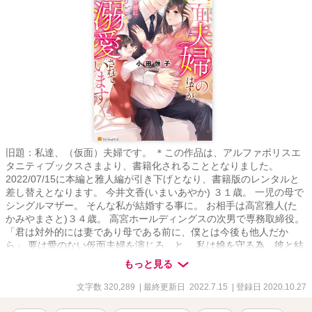
旧題：私達、（仮面）夫婦です。 ＊この作品は、アルファポリスエ
タニティブックスさまより、書籍化されることとなりました。
2022/07/15に本編と雅人編が引き下げとなり、書籍版のレンタルと
差し替えとなります。 今井文香(いまいあやか) ３１歳。 一児の母で
シングルマザー。 そんな私が結婚する事に。 お相手は高宮雅人(た
かみやまさと)３４歳。 高宮ホールディングスの次男で専務取締役。
「君は対外的には妻であり母である前に、僕とは今後も他人だか
ら」 要は愛のない仮面夫婦を演じろ、と。 私は娘を守る為、彼と結
婚する。 連載開始日 2019/05/22 本編完結日 2019/08/10 雅人編連載
もっと見る
開始日 2019/08/24 雅人編完結日 2019/10/03 (本編書籍化にあたり、
こちらは多大なネタバレがあるため取り下げしております) 史那編開
文字数 320,289
| 最終更新日 2022.7.15
| 登録日 2020.10.27
始 2020/01/21 史那編完結日 2020/04/01 2019/08/20ー08/21 ベリ
ーズカフェランキング総合１位、ありがとうございます。 (書籍化に