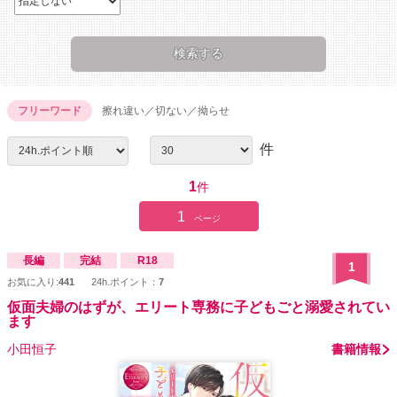
フリーワード
擦れ違い／切ない／拗らせ
件
1
件
1
ページ
長編
完結
R18
1
お気に入り:
441
24h.ポイント：
7
仮面夫婦のはずが、エリート専務に子どもごと溺愛されてい
ます
小田恒子
書籍情報