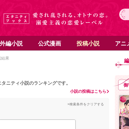
外編小説
公式漫画
投稿小説
アニ
索結果
エタニティ小説のランキングです。
御
小説の投稿はこちら
×検索条件をクリアする