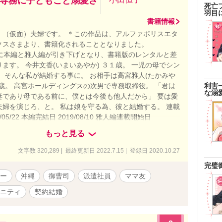
専務に子どもごと溺愛さ
死亡
羽目
書籍情報
、（仮面）夫婦です。 ＊この作品は、アルファポリスエタ
クスさまより、書籍化されることとなりました。
7/15に本編と雅人編が引き下げとなり、書籍版のレンタルと差
ます。 今井文香(いまいあやか) ３１歳。 一児の母でシン
 そんな私が結婚する事に。 お相手は高宮雅人(たかみや
利害
歳。 高宮ホールディングスの次男で専務取締役。 「君は
な溺
妻であり母である前に、僕とは今後も他人だから」 要は愛
夫婦を演じろ、と。 私は娘を守る為、彼と結婚する。 連載
/05/22 本編完結日 2019/08/10 雅人編連載開始日
/24 雅人編完結日 2019/10/03 (本編書籍化にあたり、こちらは
もっと見る
バレがあるため取り下げしております) 史那編開始
1 史那編完結日 2020/04/01 2019/08/20ー08/21 ベリーズ
文字数 320,289 | 最終更新日 2022.7.15 | 登録日 2020.10.27
キング総合１位、ありがとうございます。 (書籍化に伴
完璧
ズさんのサイトは引き下げた上で削除しております) 作品
ー
沖縄
御曹司
派遣社員
ママ友
はご遠慮ください。
ニティ
契約結婚