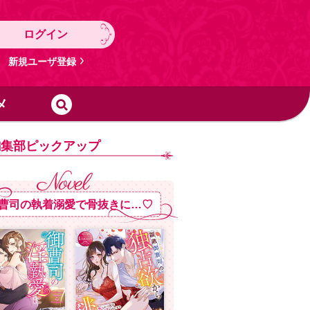
ログイン
新規ユーザ登録
メ
編集部ピックアップ
曹司の執着溺愛で骨抜きに…♡