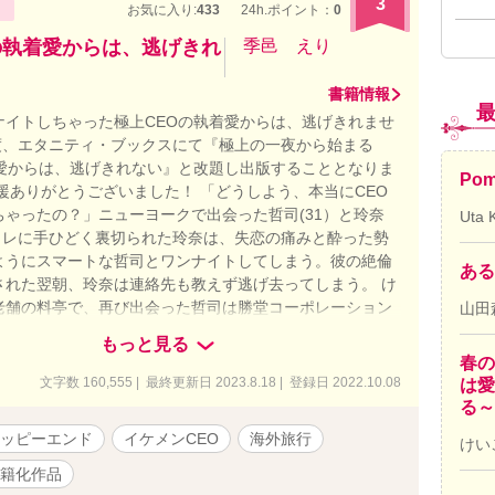
3
お気に入り:
433
24h.ポイント：
0
の執着愛からは、逃げきれ
季邑 えり
書籍情報
ナイトしちゃった極上CEOの執着愛からは、逃げきれませ
度、エタニティ・ブックスにて『極上の一夜から始まる
着愛からは、逃げきれない』と改題し出版することとなりま
Pom
援ありがとうございました！ 「どうしよう、本当にCEO
ちゃったの？」ニューヨークで出会った哲司(31）と玲奈
Uta 
元カレに手ひどく裏切られた玲奈は、失恋の痛みと酔った勢
ようにスマートな哲司とワンナイトしてしまう。彼の絶倫
ある
された翌朝、玲奈は連絡先も教えず逃げ去ってしまう。 け
老舗の料亭で、再び出会った哲司は勝堂コーポレーション
山田
た！しかも―― 「え？これってお見合い⁉ 私がCEOの哲
もっと見る
」 「僕から逃げきれると思ってた？」 世界各地のホテルを
春の
とになった玲奈とそれを追いかける哲司。 ヨーロッパに中
文字数 160,555 | 最終更新日 2023.8.18 | 登録日 2022.10.08
は愛
る玲奈は、哲司の執着愛から逃げきれるのか⁉ ＊訪問地：
る～
、ニューヨーク、シンガポール、ロンドン、パリ、ロー
ッピーエンド
イケメンCEO
海外旅行
けい
、ウィーン、ドバイ、モルディブと世界各国を旅しながら
ドキドキ感を楽しむTLです！
籍化作品