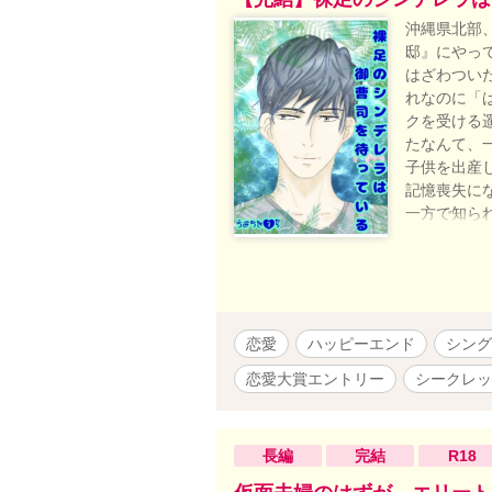
沖縄県北部
邸』にやっ
はざわつい
れなのに「
クを受ける
たなんて、
子供を出産
記憶喪失に
一方で知ら
ずにいた所
な家族の形
もらいたい
遥香を直哉
クで直哉の
恋愛
ハッピーエンド
シング
し、ぎこち
東京に行く
恋愛大賞エントリー
シークレッ
の形 安里遥
クス副社長 
ストは、自
長編
完結
R18