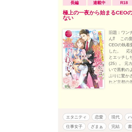
長編
連載中
R18
極上の一夜から始まるCEO
ない
旧題：ワン
ん⁉ この
CEOの執
した。 応
とエッチし
(25）。 
いで黒豹の
ぶりに驚か
れど京都の
のCEOだっ
司さんと？
取材するこ
近東と旅す
京都、沖縄
エタニティ
恋愛
現代
ハ
マ、モナコ
も、恋愛の
仕事女子
ざまぁ
完結
書