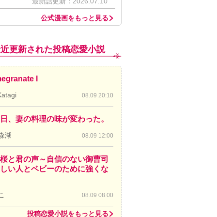
最新話更新：2026.07.10
公式漫画をもっと見る
最近更新された投稿恋愛小説
egranate I
Katagi
08.09 20:10
日、妻の料理の味が変わった。
森湖
08.09 12:00
桜と君の声～自信のない御曹司
しい人とベビーのために強くな
こ
08.09 08:00
投稿恋愛小説をもっと見る