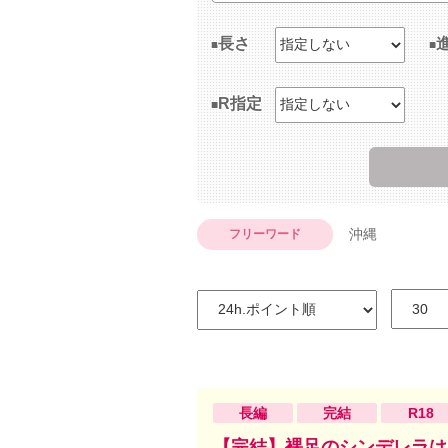
長さ
R指定
沖縄
フリーワード
長編
完結
R18
【完結】裸足のシンデレラは