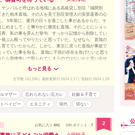
、ヤンバルと呼ばれる地域にある高級貸し別荘『城間別
てきた柏木直哉。その人を見て別荘管理人の安里遥香の心
た。 5年前に、蜜月の日々を過ごした事があるからだ。そ
はじめまして」と爽やかに微笑む直哉。そのことにショッ
遥香。私の事を弄んだ挙句、すっかり記憶から削除してい
一発ぶん殴ってやりたいと思っていた。なぜなら、直哉の
し育てていたからだ。しかし、東京に戻った直哉が事故で
なっていた事を知る。 直哉に子供の存在を告げたいと思う
れたら親権争いで取られてしまうのではないかと言い出せ
、幼馴染で年下だが頼りになる陽太に告白をされる。幸せ
もっと見る
とは？悩む遥香。直哉への想いに気付き記憶を取り戻して
と思い出の場所をめぐる。そんなある日、道に飛び出した
文字数 101,590 | 最終更新日 2024.2.17 | 登録日 2024.1.28
が車で轢きそうになる。幸い事故にならなったが、ショッ
記憶が戻る。想いを伝え合い、直哉と子供の対面を果た
ルマザー
忘れられない元カレ
妊娠＆子育て
ないながらも家族の形を模索する。大好きな沖縄を離れて
事をためらうが前を向いて歩むと決心する。 テーマは家族
トベイビー
エタニティ
現代
切ない
香 29歳 シングルマザー 柏木直哉 32歳 Kロジスティ
城間陽太 27歳 遥香の幼馴染 信用金庫勤務 表紙イラ
作です。
2
お気に入り:
441
24h.ポイント：
7
小田恒子