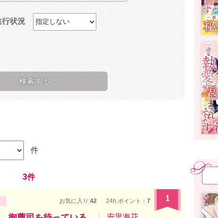
進行状況
件
3
件
1
お気に入り:
42
24h.ポイント：
7
、御曹司を待っている
安里海花