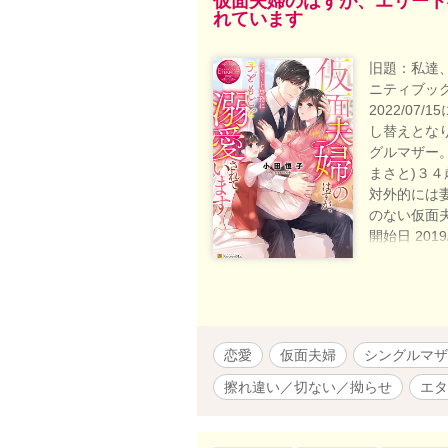
仮面夫婦のはずが、エリート
れています
旧題：私達
ニティブッ
2022/0
し替えとなり
グルマザー。
まさと)３４
対外的には
のない仮面
開始日 2019
2019/08
多大なネタ
2020/01/2
カフェラン
い、ベリー
恋愛
仮面夫婦
シングルマザ
の無断転載
擦れ違い／切ない／拗らせ
エタ