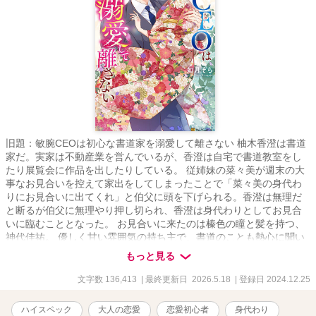
旧題：敏腕CEOは初心な書道家を溺愛して離さない 柚木香澄は書道
家だ。実家は不動産業を営んでいるが、香澄は自宅で書道教室をし
たり展覧会に作品を出したりしている。 従姉妹の菜々美が週末の大
事なお見合いを控えて家出をしてしまったことで「菜々美の身代わ
りにお見合いに出てくれ」と伯父に頭を下げられる。香澄は無理だ
と断るが伯父に無理やり押し切られ、香澄は身代わりとしてお見合
いに臨むこととなった。 お見合いに来たのは榛色の瞳と髪を持つ、
神代佳祐。 優しく甘い雰囲気の持ち主で、書道のことも熱心に聞い
てくれた神代を香澄は好ましく思うが、あくまでも香澄は菜々美の
もっと見る
身代わりだ。しかも神代は香澄のことを菜々美だと思っているよう
なのだ。 「お見合いをすすめていいか？」と聞く神代に香澄は「ご
文字数 136,413
| 最終更新日 2026.5.18
| 登録日 2024.12.25
めんなさい」と告げる。 しかし神代は諦めていなかった。 本当の名
も知らないはずの香澄のことを探し出して見つけた神代は「お見合
ハイスペック
大人の恋愛
恋愛初心者
身代わり