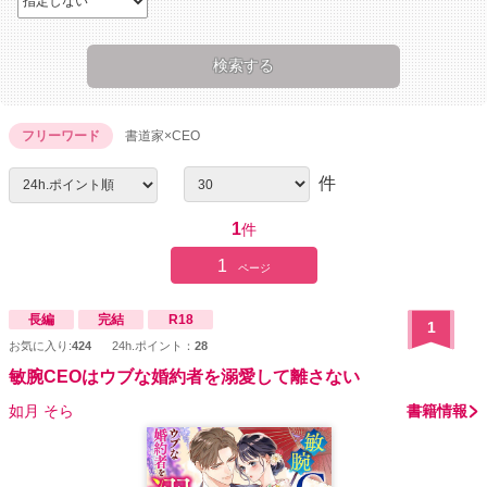
フリーワード
書道家×CEO
件
1
件
1
ページ
長編
完結
R18
1
お気に入り:
424
24h.ポイント：
28
敏腕CEOはウブな婚約者を溺愛して離さない
如月 そら
書籍情報