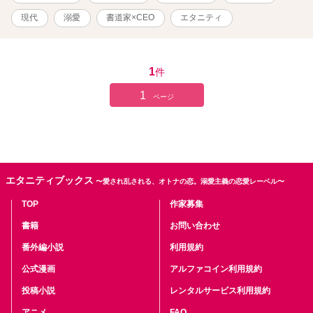
いを進めていいですか？」と笑顔で香澄に告げるのだった。 恋を知
らない書道家の香澄と真摯に愛を告げるCEOとの身代わりお見合い
現代
溺愛
書道家×CEO
エタニティ
の行く先は、甘くて幸せなハッピーエンドだった。
1
件
1
ページ
エタニティブックス
〜愛され乱される、オトナの恋。溺愛主義の恋愛レーベル〜
TOP
作家募集
書籍
お問い合わせ
番外編小説
利用規約
公式漫画
アルファコイン利用規約
投稿小説
レンタルサービス利用規約
アニメ
FAQ