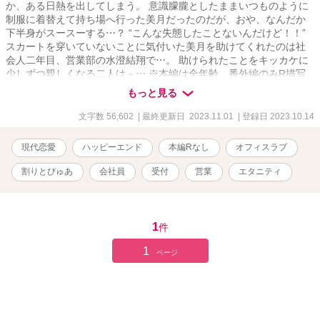
か、ある日熱を出してしまう。 意識朦朧としたままいつものように
制服に着替えて持ち場へ行った美月だったのだが、おや、なんだか
下半身がスースーする⋯？ “こんな失態したことないんだけど！！”
スカートを穿いていないことに気付いた美月を助けてくれたのは社
会人二年目、営業部の水澄結翔で⋯。 助けられたことをキッカケに
少しずつ親しくなる二人は－⋯ ※本編は全年齢、番外編のみR描写
ありとなっております。 ※他サイト様でも投稿しております。
もっと見る
文字数 56,602
| 最終更新日 2023.11.01
| 登録日 2023.10.14
現代恋愛
ハッピーエンド
本編Rなし
オフィスラブ
割りとぴゅあ
会社員
受付
営業
エタニティ
1
件
1
ページ