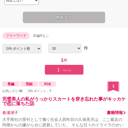
フリーワード
本編Rなし
件
1
件
1
ページ
長編
完結
R18
1
お気に入り:
38
24h.ポイント：
7
完璧美人の私がうっかりスカートを穿き忘れた事がキッカケ
で恋に落ちた話
春瀬湖子
書籍情報
大手商社の受付として働く社会人四年目の久保美月は、ここ最近の
同僚からの嫌がらせに辟易していた。 そんな日々のイライラのせい