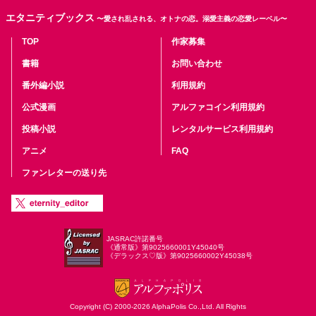
エタニティブックス
〜愛され乱される、オトナの恋。溺愛主義の恋愛レーベル〜
TOP
作家募集
書籍
お問い合わせ
番外編小説
利用規約
公式漫画
アルファコイン利用規約
投稿小説
レンタルサービス利用規約
アニメ
FAQ
ファンレターの送り先
JASRAC許諾番号
《通常版》第9025660001Y45040号
《デラックス♡版》第9025660002Y45038号
Copyright (C) 2000-2026 AlphaPolis Co.,Ltd. All Rights