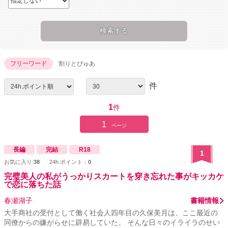
フリーワード
割りとぴゅあ
件
1
件
1
ページ
長編
完結
R18
1
お気に入り:
38
24h.ポイント：
0
完璧美人の私がうっかりスカートを穿き忘れた事がキッカケ
で恋に落ちた話
春瀬湖子
書籍情報
大手商社の受付として働く社会人四年目の久保美月は、ここ最近の
同僚からの嫌がらせに辟易していた。 そんな日々のイライラのせい