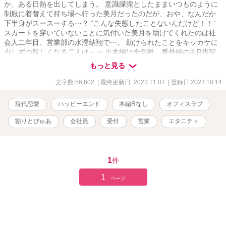
か、ある日熱を出してしまう。 意識朦朧としたままいつものように
制服に着替えて持ち場へ行った美月だったのだが、おや、なんだか
下半身がスースーする⋯？ “こんな失態したことないんだけど！！”
スカートを穿いていないことに気付いた美月を助けてくれたのは社
会人二年目、営業部の水澄結翔で⋯。 助けられたことをキッカケに
少しずつ親しくなる二人は－⋯ ※本編は全年齢、番外編のみR描写
ありとなっております。 ※他サイト様でも投稿しております。
もっと見る
文字数 56,602
| 最終更新日 2023.11.01
| 登録日 2023.10.14
現代恋愛
ハッピーエンド
本編Rなし
オフィスラブ
割りとぴゅあ
会社員
受付
営業
エタニティ
1
件
1
ページ