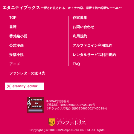
エタニティブックス
〜愛され乱される、オトナの恋。溺愛主義の恋愛レーベル〜
TOP
作家募集
書籍
お問い合わせ
番外編小説
利用規約
公式漫画
アルファコイン利用規約
投稿小説
レンタルサービス利用規約
アニメ
FAQ
ファンレターの送り先
JASRAC許諾番号
《通常版》第9025660001Y45040号
《デラックス♡版》第9025660002Y45038号
Copyright (C) 2000-2026 AlphaPolis Co.,Ltd. All Rights