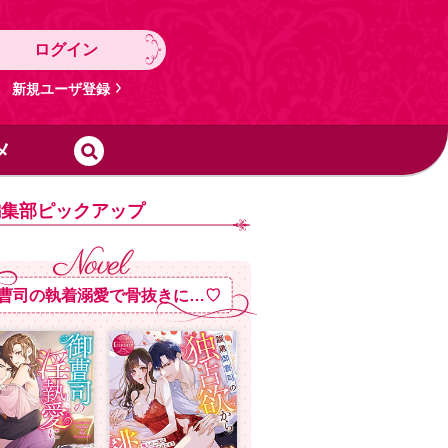
ログイン
新規ユーザ登録
メ
編集部ピックアップ
曹司の執着溺愛で骨抜きに…♡