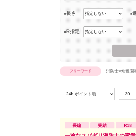
長さ
R指定
消防士×幼稚園
フリーワード
長編
完結
R18
一途なスパダリ消防士の蜜愛