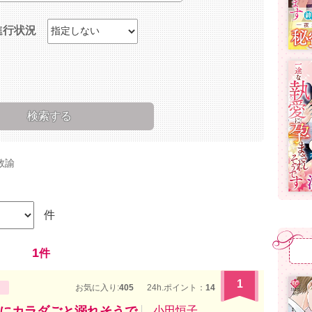
進行状況
教諭
件
1
件
1
お気に入り:
405
24h.ポイント：
14
にカラダごと溺れそうで
小田恒子