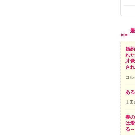
婚約
れた
才覚
され
コル
ある
山田
春の
は愛
る～