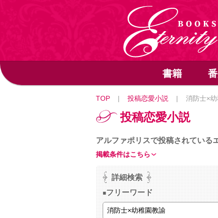
書籍
番
TOP
|
投稿恋愛小説
|
消防士×幼
投稿恋愛小説
アルファポリスで投稿されている
掲載条件はこちら
詳細検索
フリーワード