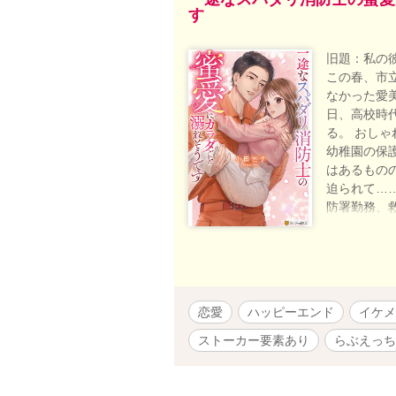
す
旧題：私の
この春、市
なかった愛
日、高校時
る。 おし
幼稚園の保
はあるもの
迫られて……
防署勤務、
同時に公開し
のサイトは調
2023/12
恋愛
ハッピーエンド
イケメ
ストーカー要素あり
らぶえっち