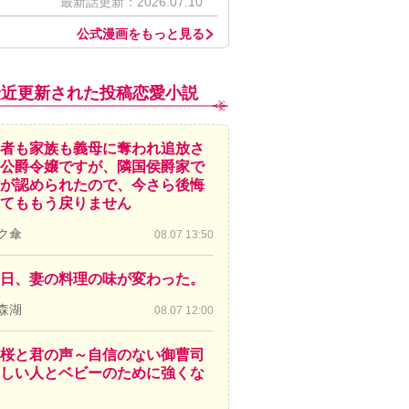
最新話更新：2026.07.10
公式漫画をもっと見る
最近更新された投稿恋愛小説
者も家族も義母に奪われ追放さ
公爵令嬢ですが、隣国侯爵家で
が認められたので、今さら後悔
てももう戻りません
ク傘
08.07 13:50
日、妻の料理の味が変わった。
森湖
08.07 12:00
桜と君の声～自信のない御曹司
しい人とベビーのために強くな