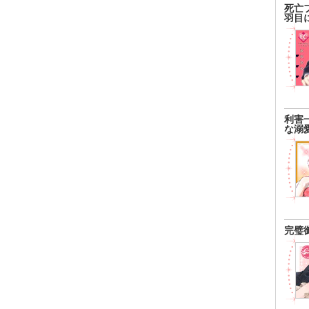
死亡
羽目
利害
な溺
完璧