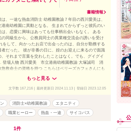
書籍情報
彼は、一途な熱血消防士 幼稚園教諭７年目の西川愛美は、
立港南幼稚園に異動となる。 生まれてからずっと彼氏のい
美は、恋愛に興味はあっても仕事柄出会いもなく。 ある
代の同級生から、公務員同士の異業種交流会の誘いを受け
ゃれをして、向かったお店で出会ったのは、自分が勤務する
護者だった。 彼が非番の日に、姪のお迎えに来るので面識
の、それまで言葉を交わしたことはなく。でも、グイグイ
 登場人物 西川愛美 市立港南幼稚園教諭 大塚誠司 消
救急救命士の資格を持つ こちらはベリーズカフェさんにも
ております。 (R18描写については、ベリーズカフェさん
もっと見る
整しております) 毎日6:00、22:00更新 連載開始日
/05 完結日 2023/12/31 作品の無断転載はご遠慮ください。
文字数 167,216 | 最終更新日 2024.11.13 | 登録日 2023.12.05
ン
消防士×幼稚園教諭
エタニティ
職業ヒーロー
熱血・一途
サイコパス
1
件