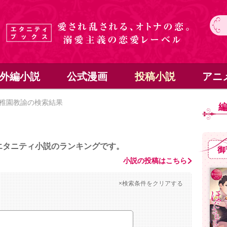
外編小説
公式漫画
投稿小説
アニ
稚園教諭の検索結果
エタニティ小説のランキングです。
御
小説の投稿はこちら
×検索条件をクリアする