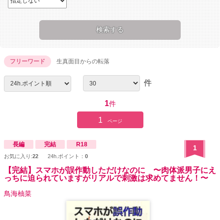
フリーワード
生真面目からの転落
件
1
件
1
ページ
長編
完結
R18
1
お気に入り:
22
24h.ポイント：
0
【完結】スマホが誤作動しただけなのに 〜肉体派男子にえ
っちに迫られていますがリアルで刺激は求めてません！〜
鳥海柚菜