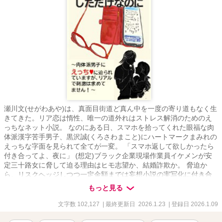
瀬川文(せがわあや)は、真面目街道ど真ん中を一度の寄り道もなく生
きてきた。リア恋は惰性、唯一の道外れはストレス解消のためのえ
っちなネット小説。 なのにある日、スマホを拾ってくれた眼福な肉
体派漢字苦手男子、黒沢誠(くろさわまこと)にハートマークまみれの
えっちな字面を見られて全てが一変。 「スマホ返して欲しかったら
付き合ってよ、夜に」 (想定)ブラック企業現場作業員イケメンが安
定三十路女に脅して迫る理由はヒモ志望か、結婚詐欺か。 脅迫か
ら、リスクヘッジしつつ一定金額までは妄想小説の実写化に付き合
おうとついに腹を決めた文だが。 グイグイくるワンコ系年下男子✖️
もっと見る
恋をしない超現実派臆病女子の、普通なら交わらなかったはずの、
すれ違ってる恋の道。 ※他サイトからの加筆修正を転載。
文字数 102,127
| 最終更新日 2026.1.23
| 登録日 2026.1.09