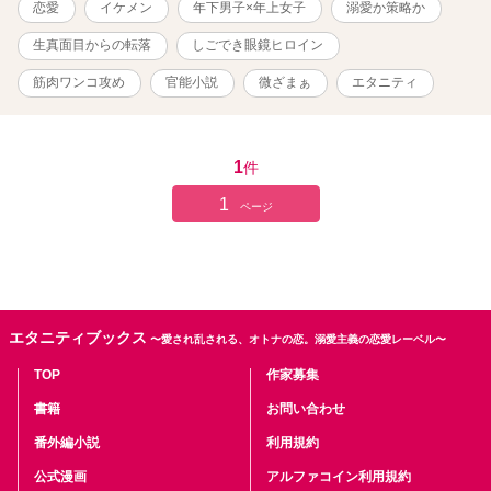
恋愛
イケメン
年下男子×年上女子
溺愛か策略か
生真面目からの転落
しごでき眼鏡ヒロイン
筋肉ワンコ攻め
官能小説
微ざまぁ
エタニティ
1
件
1
ページ
エタニティブックス
〜愛され乱される、オトナの恋。溺愛主義の恋愛レーベル〜
TOP
作家募集
書籍
お問い合わせ
番外編小説
利用規約
公式漫画
アルファコイン利用規約