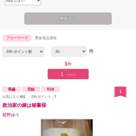
フリーワード
男女視点混在
件
1
件
1
ページ
長編
完結
R18
1
お気に入り:
651
24h.ポイント：
7
政治家の嫁は秘書様
鏡野ゆう