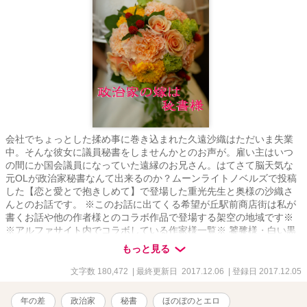
会社でちょっとした揉め事に巻き込まれた久遠沙織はただいま失業
中。そんな彼女に議員秘書をしませんかとのお声が。雇い主はいつ
の間にか国会議員になっていた遠縁のお兄さん。はてさて脳天気な
元OLが政治家秘書なんて出来るのか？ムーンライトノベルズで投稿
した【恋と愛とで抱きしめて】で登場した重光先生と奥様の沙織さ
んとのお話です。 ※このお話に出てくる希望が丘駅前商店街は私が
書くお話や他の作者様とのコラボ作品で登場する架空の地域です※
※アルファサイト内でコラボしている作家様一覧※ 饕餮様・白い黒
猫様・神山 備様・篠宮 楓様・たかはし 葵様(平成２９年１２月
もっと見る
２０日現在）
文字数 180,472
| 最終更新日 2017.12.06
| 登録日 2017.12.05
年の差
政治家
秘書
ほのぼのとエロ