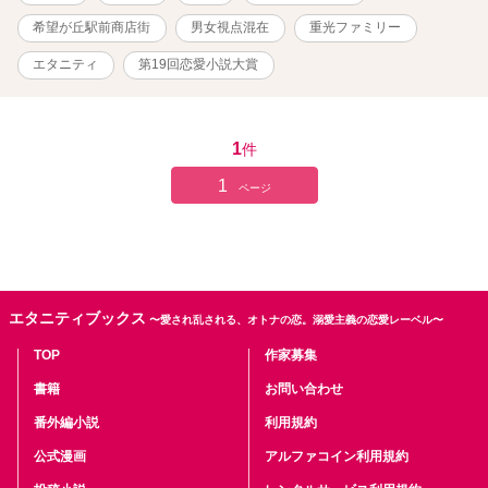
希望が丘駅前商店街
男女視点混在
重光ファミリー
エタニティ
第19回恋愛小説大賞
1
件
1
ページ
エタニティブックス
〜愛され乱される、オトナの恋。溺愛主義の恋愛レーベル〜
TOP
作家募集
書籍
お問い合わせ
番外編小説
利用規約
公式漫画
アルファコイン利用規約