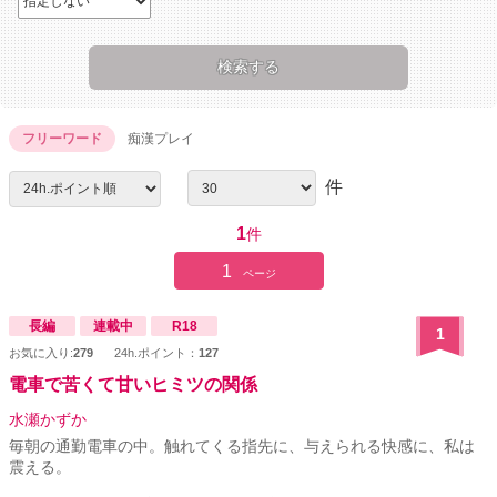
フリーワード
痴漢プレイ
件
1
件
1
ページ
長編
連載中
R18
1
お気に入り:
279
24h.ポイント：
127
電車で苦くて甘いヒミツの関係
水瀬かずか
毎朝の通勤電車の中。触れてくる指先に、与えられる快感に、私は
震える。