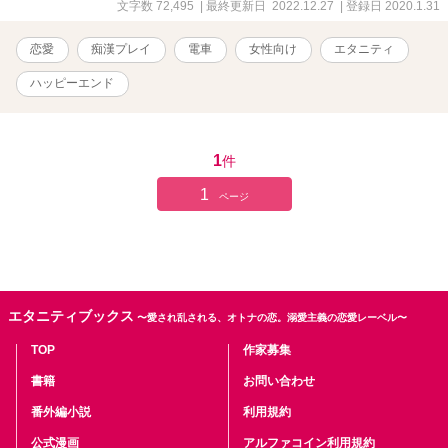
文字数 72,495
| 最終更新日 2022.12.27
| 登録日 2020.1.31
恋愛
痴漢プレイ
電車
女性向け
エタニティ
ハッピーエンド
1
件
1
ページ
エタニティブックス
〜愛され乱される、オトナの恋。溺愛主義の恋愛レーベル〜
TOP
作家募集
書籍
お問い合わせ
番外編小説
利用規約
公式漫画
アルファコイン利用規約