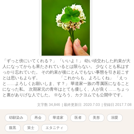
「ずっと傍にいてくれる？」 「いいよ！」 幼い頃交わした約束が大
人になってからも果たされているとは限らない。 少なくとも私はす
っかり忘れていた。 その約束が後にとんでもない事態を引き起こす
とは思いもよらず。 「これからも、よろしくね」 「えっ
と……よろしくお願いしま、す？」 華道家一族の専属医になること
になった私。 次期家元の青年はとても優しく、人が良く……ちょっ
と裏がありげな人でした。 ※なろう、カクヨムでも公開中です。
文字数 34,846
| 最終更新日 2020.7.03
| 登録日 2017.7.08
幼馴染み
再会
華道家
医者
美形
溺愛
腹黒
策士
エタニティ