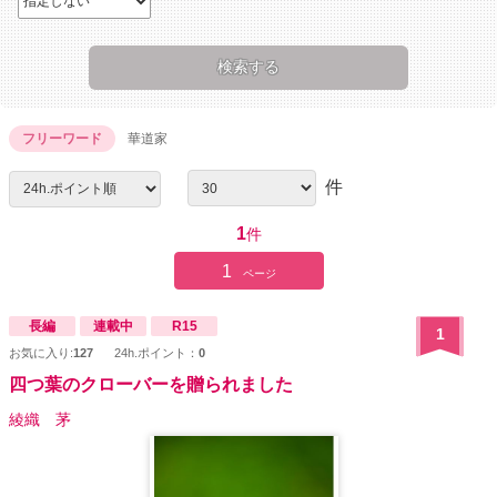
フリーワード
華道家
件
1
件
1
ページ
長編
連載中
R15
1
お気に入り:
127
24h.ポイント：
0
四つ葉のクローバーを贈られました
綾織 茅