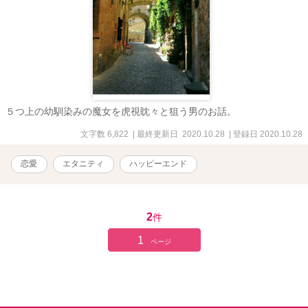
５つ上の幼馴染みの魔女を虎視眈々と狙う男のお話。
文字数 6,822
| 最終更新日 2020.10.28
| 登録日 2020.10.28
恋愛
エタニティ
ハッピーエンド
2
件
1
ページ