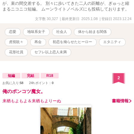
が、束の間交差する。 別々に歩いてきた二人の距離が、ぎゅっと縮
まるニコニコ短編。 ムーンライトノベルズにも投稿しております。
文字数 30,327
| 最終更新日 2025.1.08
| 登録日 2023.12.24
恋愛
地味系女子
社会人
体から始まる関係
虎視眈々
再会
初恋を拗らせたヒーロー
エタニティ
花形社員
セフレ以上恋人未満
短編
完結
R18
2
お気に入り:
58
24h.ポイント：
0
俺のポンコツ魔女。
来栖もよもよ＆来栖もよりーぬ
書籍情報