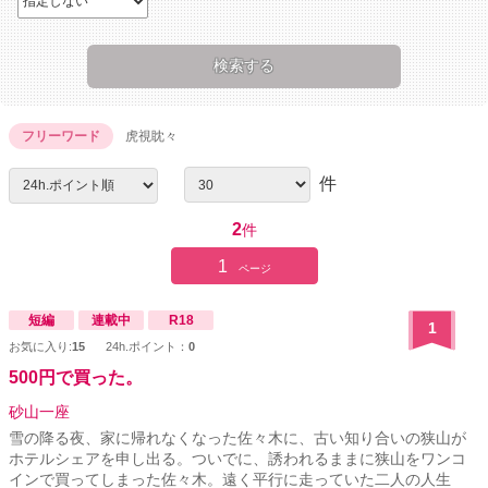
フリーワード
虎視眈々
件
2
件
1
ページ
短編
連載中
R18
1
お気に入り:
15
24h.ポイント：
0
500円で買った。
砂山一座
雪の降る夜、家に帰れなくなった佐々木に、古い知り合いの狭山が
ホテルシェアを申し出る。ついでに、誘われるままに狭山をワンコ
インで買ってしまった佐々木。遠く平行に走っていた二人の人生