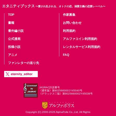
エタニティブックス
〜愛され乱される、オトナの恋。溺愛主義の恋愛レーベル〜
TOP
作家募集
書籍
お問い合わせ
番外編小説
利用規約
公式漫画
アルファコイン利用規約
投稿小説
レンタルサービス利用規約
アニメ
FAQ
ファンレターの送り先
JASRAC許諾番号
《通常版》第9025660001Y45040号
《デラックス♡版》第9025660002Y45038号
Copyright (C) 2000-2026 AlphaPolis Co.,Ltd. All Rights