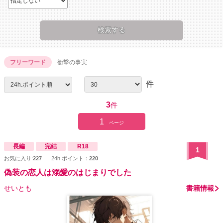
フリーワード
衝撃の事実
件
3
件
1
ページ
長編
完結
R18
1
お気に入り:
227
24h.ポイント：
220
偽装の恋人は溺愛のはじまりでした
せいとも
書籍情報