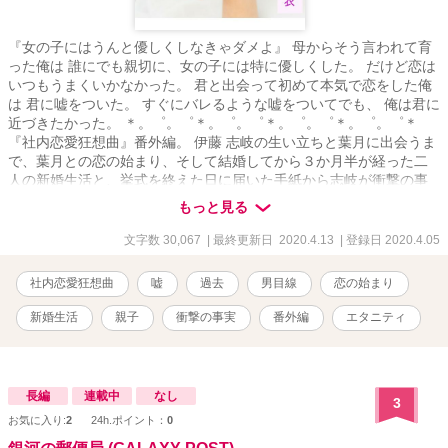
『女の子にはうんと優しくしなきゃダメよ』 母からそう言われて育
った俺は 誰にでも親切に、女の子には特に優しくした。 だけど恋は
いつもうまくいかなかった。 君と出会って初めて本気で恋をした俺
は 君に嘘をついた。 すぐにバレるような嘘をついてでも、 俺は君に
近づきたかった。 ＊。゜。゜＊。゜。゜＊。゜。゜＊。゜。゜＊
『社内恋愛狂想曲』番外編。 伊藤 志岐の生い立ちと葉月に出会うま
で、葉月との恋の始まり、そして結婚してから３か月半が経った二
人の新婚生活と、挙式を終えた日に届いた手紙から志岐が衝撃の事
実を知るお話。
もっと見る
文字数 30,067
| 最終更新日 2020.4.13
| 登録日 2020.4.05
社内恋愛狂想曲
嘘
過去
男目線
恋の始まり
新婚生活
親子
衝撃の事実
番外編
エタニティ
長編
連載中
なし
3
お気に入り:
2
24h.ポイント：
0