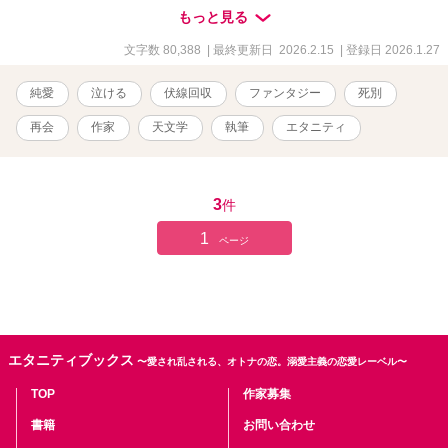
言葉』を抱えたまま、銀河の淵で迷子になっている」 銀髪の郵便局
もっと見る
長から告げられた衝撃の事実。 航を救う唯一の方法は、宇宙に散ら
ばった彼の記憶の断片を、紬が「代筆者」として再び綴ること。 紬
文字数 80,388
| 最終更新日 2026.2.15
| 登録日 2026.1.27
は、親友のカメラマン・陽一や、冷徹な執行官・九条、そして自分
と同じように過去に囚われた詩人・摩耶との出会いを通じ、航が隠
純愛
泣ける
伏線回収
ファンタジー
死別
していた「本当の想い」に触れていく。 なぜ彼は、白紙の手紙を遺
したのか？ なぜ彼は、あの時ハンドルを切ったのか？ ペン先が踊る
再会
作家
天文学
執筆
エタニティ
夜更け、静かなリズムに合わせて紡がれる真実。 やがて、点と点が
繋がり、一つの壮大な星座（物語）が浮かび上がる時、世界は圧倒
的な「祝福」に塗り潰される――。
3
件
1
ページ
エタニティブックス
〜愛され乱される、オトナの恋。溺愛主義の恋愛レーベル〜
TOP
作家募集
書籍
お問い合わせ