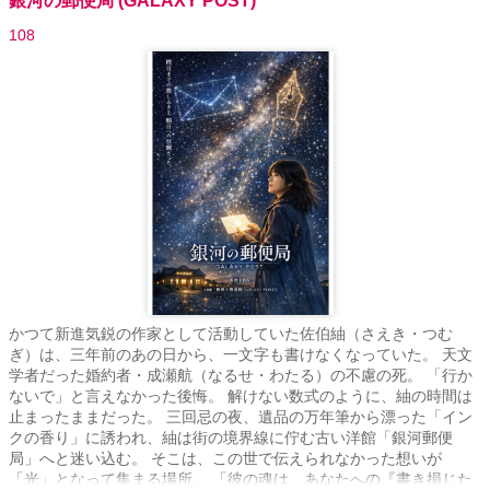
銀河の郵便局 (GALAXY POST)
108
かつて新進気鋭の作家として活動していた佐伯紬（さえき・つむ
ぎ）は、三年前のあの日から、一文字も書けなくなっていた。 天文
学者だった婚約者・成瀬航（なるせ・わたる）の不慮の死。 「行か
ないで」と言えなかった後悔。 解けない数式のように、紬の時間は
止まったままだった。 三回忌の夜、遺品の万年筆から漂った「イン
クの香り」に誘われ、紬は街の境界線に佇む古い洋館「銀河郵便
局」へと迷い込む。 そこは、この世で伝えられなかった想いが
「光」となって集まる場所。 「彼の魂は、あなたへの『書き損じた