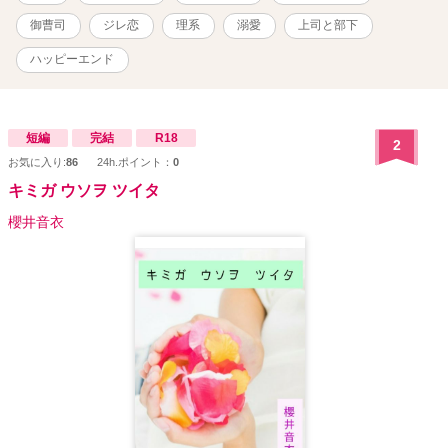
御曹司
ジレ恋
理系
溺愛
上司と部下
ハッピーエンド
短編
完結
R18
2
お気に入り:
86
24h.ポイント：
0
キミガ ウソヲ ツイタ
櫻井音衣