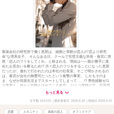
製薬会社の研究所で働く恵那は、細胞と実験が恋人の“恋より研究
命”な理系女子。 そんなある日、クールで完璧主義な所長・春宮に突
然「恋人のフリをしてくれ」と頼まれる。理由は――親が勝手に進
めたお見合いを断るため!? 渋々恋人のフリをすることになった恵那
だったが、連れて行かれたのは本社の社長室。そこで明かされるの
は、春宮が会社の御曹司だったという衝撃の事実。 しかもそのま
ま、なぜか同居生活までスタートしてしまって……!? 男性経験ゼロ
の恵那と、何かと距離を詰めてくる春宮。 ひとつ屋根の下、不器用
すぎるふたりの“偽装”から始まる焦れ甘ラブストーリー。
もっと見る
文字数 104,525
| 最終更新日 2026.6.26
| 登録日 2026.4.25
恋愛
エタニティ
偽装の恋人
オフィスラブ