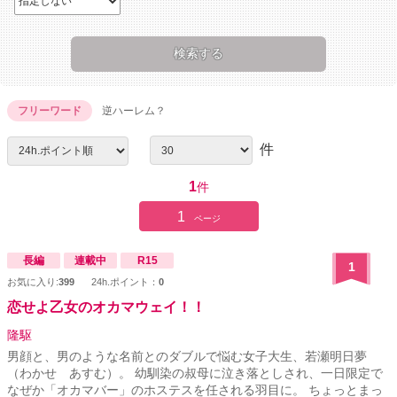
フリーワード
逆ハーレム？
件
1
件
1
ページ
長編
連載中
R15
1
お気に入り:
399
24h.ポイント：
0
恋せよ乙女のオカマウェイ！！
隆駆
男顔と、男のような名前とのダブルで悩む女子大生、若瀬明日夢
（わかせ あすむ）。 幼馴染の叔母に泣き落としされ、一日限定で
なぜか「オカマバー」のホステスを任される羽目に。 ちょっとまっ