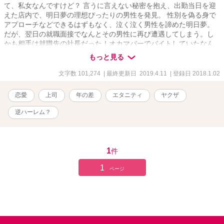
て、私女なんですけど？ 言うに言えない秘密を抱え、出勤当日を迎
えた店内で、明日夢の理想ぴったりの男性を発見。 性別を偽る身で
アプローチなどできるはずもなく、泣く泣く男性を諦めた明日夢。
だが、翌日の就職面接でなんとその男性に再び遭遇してしまう。し
かも相手は就職先の社長だった！オカマバーでバイトしていたなん
て口が裂けても言えない明日夢は咄嗟に適当な嘘をつくことに。し
もっと見る
かも一日だけの同僚だったオカマバーの一番人気ホステス（職業オ
カマ）が、彼女に惚れたと言い出して…？ 幼馴染のスポーツマン、
文字数 101,274
| 最終更新日 2019.4.11
| 登録日 2018.1.02
インテリヤクザの若頭まで加わってもう事態の収拾は困難！？ 明日
夢は、理想の男性との恋を掴むことができるのか？？
恋愛
上司
年の差
エタニティ
ヤクザ
逆ハーレム？
1
件
1
ページ