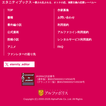
エタニティブックス
〜愛され乱される、オトナの恋。溺愛主義の恋愛レーベル〜
TOP
作家募集
書籍
お問い合わせ
番外編小説
利用規約
公式漫画
アルファコイン利用規約
投稿小説
レンタルサービス利用規約
アニメ
FAQ
ファンレターの送り先
JASRAC許諾番号
《通常版》第9025660001Y45040号
《デラックス♡版》第9025660002Y45038号
Copyright (C) 2000-2026 AlphaPolis Co.,Ltd. All Rights