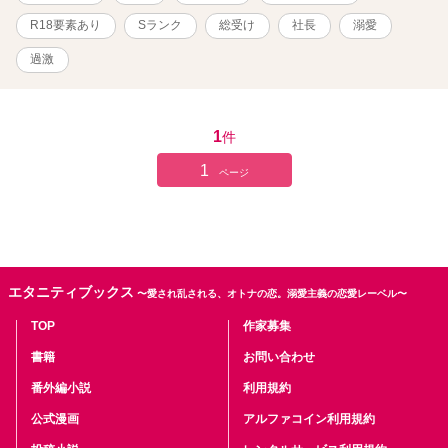
R18要素あり
Sランク
総受け
社長
溺愛
過激
1
件
1
ページ
エタニティブックス
〜愛され乱される、オトナの恋。溺愛主義の恋愛レーベル〜
TOP
作家募集
書籍
お問い合わせ
番外編小説
利用規約
公式漫画
アルファコイン利用規約