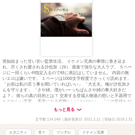
突如始まった甘い甘い監禁生活。 イケメン兄弟の事情に巻き込ま
れ、尽くされ愛される沙也加（26） 過激で強引な大人ラブ。 ５ペー
ジに一回くらいR指定入るので特に表記はしていません。 内容の無
いエロは嫌いです。 １ページは1000文字程度でさっくり読めます。
「お前は私の言う事を聞いていればいい」 「大丈夫。俺が沙也加さ
んを守ります」 「さや姉。僕がいーっちばんさや姉の事大好きだ
よ？」 彼らの真の目的とは？ 交差する登場人物達の想いと不器用で
もどかしい言葉。 素直になる程難しいことはない。 「この気持ちが
スキということか？苦しい、苦しくてたまらないんだ」 「そうで
もっと見る
す。好きってとても苦しくて、とても幸せな気持ちです」 【Sラン
クの年下旦那様は如何でしょうか？】匠編を更新中
文字数 134,048
| 最終更新日 2021.2.21
| 登録日 2018.1.31
エタニティ
甘々
ツンデレ
イケメン兄弟