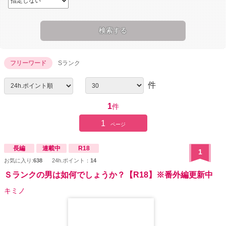
フリーワード
Sランク
件
1
件
1
ページ
長編
連載中
R18
1
お気に入り:
638
24h.ポイント：
14
Ｓランクの男は如何でしょうか？【R18】※番外編更新中
キミノ