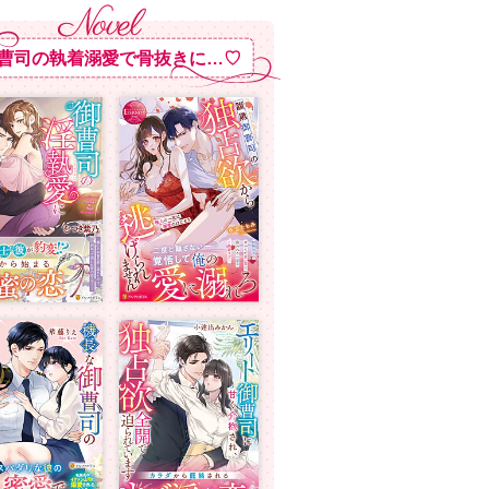
曹司の執着溺愛で骨抜きに…♡