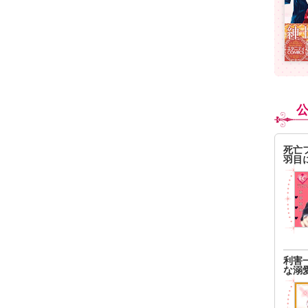
死亡
羽目
利害
な溺