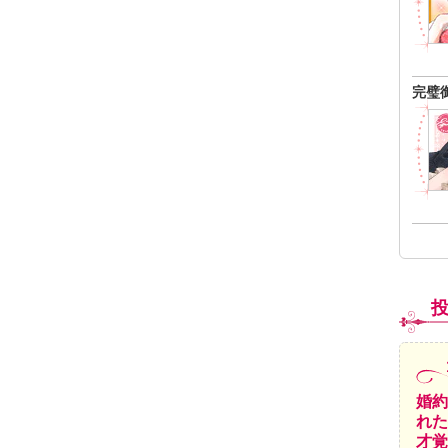
完璧
婚約
れた
才覚