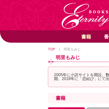
書籍
番
TOP
|
明里もみじ
明里もみじ
2005年に小説サイトを開設。
開。2018年に「恋結び」にて
書籍