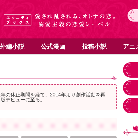
外編小説
公式漫画
投稿小説
アニ
数年の休止期間を経て、2014年より創作活動を再
出版デビューに至る。