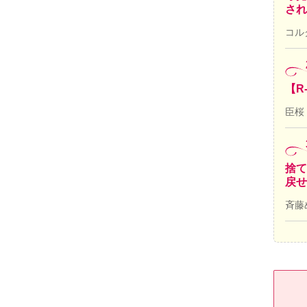
され
コル
【R
臣桜
捨て
戻せ
斉藤