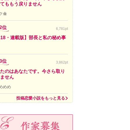
てももう戻りません
ク傘
2位
6,781pt
-18・連載版】部長と私の秘め事
3位
3,862pt
たのはあなたです。今さら取り
ません
めめめ
投稿恋愛小説をもっと見る