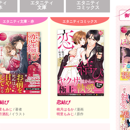
ティ
エタニティ
エタニティ
本
文庫
コミックス
御
エタニティ文庫・赤
エタニティコミックス
結び
恋結び
里もみじ
/ 著者
桃月はるか
/ 漫画
月酒乱
/ イラスト
明里もみじ
/ 原作