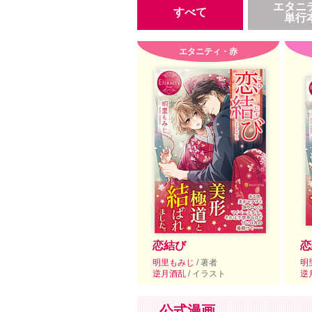
エタニ
すべて
単行
エタニティ・赤
恋結び
恋
明里もみじ
/ 著者
明
逆月酒乱
/ イラスト
逆
公式漫画