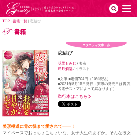
TOP
|
書籍一覧
|
恋結び
書籍
エタニティ文庫・赤
恋結び
明里もみじ
/ 著者
逆月酒乱
/ イラスト
■文庫
■定価704円（10%税込）
■2021年8月15日発行（実際の発売日は書店、
各電子ストアによって異なります）
単行本はこちら
美形極道に骨の髄まで愛されて――！
マイペースでおっちょこちょいな、女子大生のあすか。そんな彼女