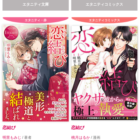
エタニティ文庫
エタニティコミックス
エタニティ・赤
エタニティコミックス
恋結び
恋結び
明里もみじ
/ 著者
桃月はるか
/ 漫画