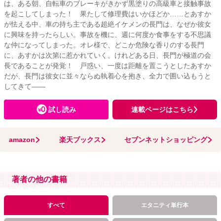
は、ある朝、自転車のブレーキがきかず黒塗りの高級車と接触事故
を起こしてしまった！ 果たして修理費はいかほどか……とあすか
が怯える中、車の持ち主である超絶イケメンの長門は、なぜか彼女
に興味を持ったらしい。事故を機に、週に何度か食事をする不思議
な仲になってしまった。オレ様で、どこか危険な香りのする長門
に、あすかは次第に惹かれていく。けれどある日、長門が極道の会
長であることが発覚！ 戸惑い、一度は距離を置こうとしたあすか
だが、長門は彼女に並々ならぬ執着心を抱き、全力で囲い込もうと
してきて――
試し読み
連載ページはこちら
amazon
楽天ブックス
セブンネットショッピング
著者の他の書籍
すべて
エタニティ単行本