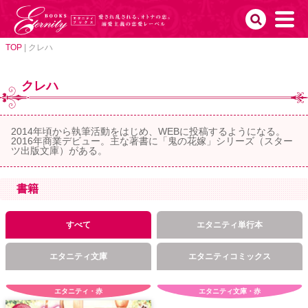
TOP
|
クレハ
クレハ
2014年頃から執筆活動をはじめ、WEBに投稿するようになる。
2016年商業デビュー。主な著書に「鬼の花嫁」シリーズ（スター
ツ出版文庫）がある。
書籍
すべて
エタニティ単行本
エタニティ文庫
エタニティコミックス
エタニティ・赤
エタニティ文庫・赤