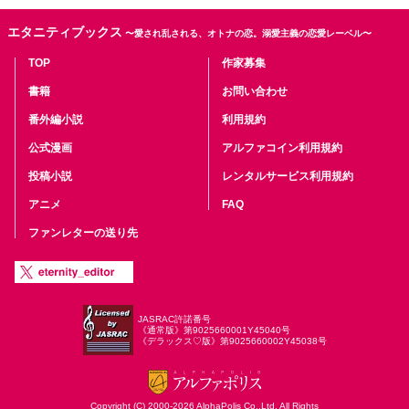
エタニティブックス
〜愛され乱される、オトナの恋。溺愛主義の恋愛レーベル〜
TOP
作家募集
書籍
お問い合わせ
番外編小説
利用規約
公式漫画
アルファコイン利用規約
投稿小説
レンタルサービス利用規約
アニメ
FAQ
ファンレターの送り先
JASRAC許諾番号
《通常版》第9025660001Y45040号
《デラックス♡版》第9025660002Y45038号
Copyright (C) 2000-2026 AlphaPolis Co.,Ltd. All Rights