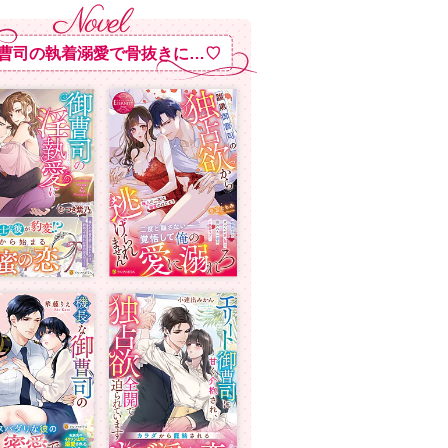
曹司の執着溺愛で骨抜きに…♡