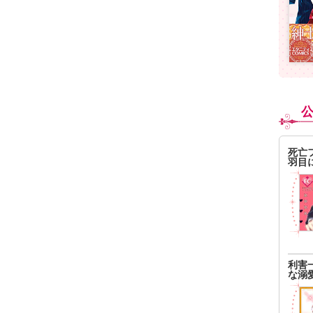
死亡
羽目
利害
な溺