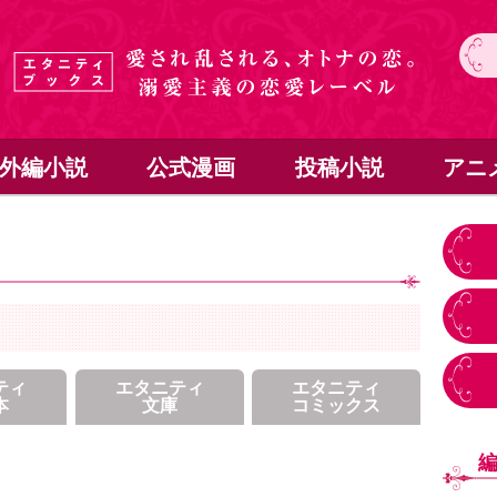
外編小説
公式漫画
投稿小説
アニ
ティ
エタニティ
エタニティ
本
文庫
コミックス