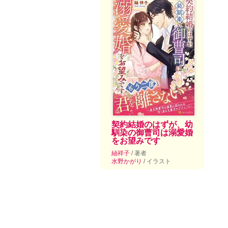
契約結婚のはずが、幼
馴染の御曹司は溺愛婚
をお望みです
紬祥子
/ 著者
水野かがり
/ イラスト