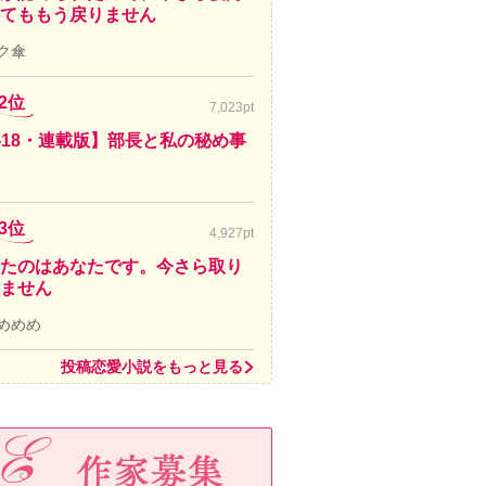
てももう戻りません
ク傘
2位
7,023pt
-18・連載版】部長と私の秘め事
3位
4,927pt
たのはあなたです。今さら取り
ません
めめめ
投稿恋愛小説をもっと見る