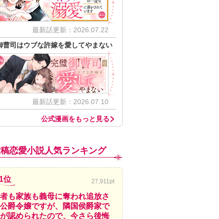
最新話更新：2026.07.22
御曹司はウブな許嫁を愛してやまない
最新話更新：2026.07.10
公式漫画をもっと見る
投稿恋愛小説人気ランキング
1位
27,911pt
者も家族も義母に奪われ追放さ
公爵令嬢ですが、隣国侯爵家で
が認められたので、今さら後悔