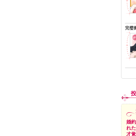
完璧
婚約
れた
才覚