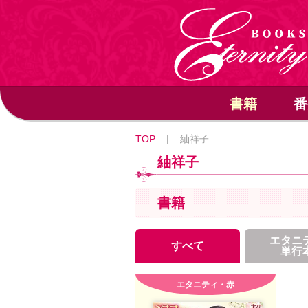
書籍
番
TOP
|
紬祥子
紬祥子
書籍
エタニ
すべて
単行
エタニティ・赤