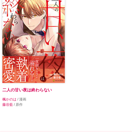
二人の甘い夜は終わらない
楓かのは
/ 漫画
藤谷藍
/ 原作