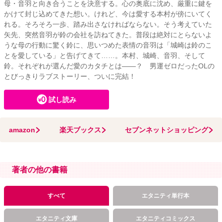
母・音羽と向き合うことを決意する。心の奥底に沈め、厳重に鍵を
かけて封じ込めてきた想い。けれど、今は愛する本村が傍にいてく
れる。そろそろ一歩、踏み出さなければならない。そう考えていた
矢先、突然音羽が鈴の会社を訪ねてきた。普段は絶対にとらないよ
うな母の行動に驚く鈴に、思いつめた表情の音羽は「城崎は鈴のこ
とを愛している」と告げてきて……。本村、城崎、音羽、そして
鈴。それぞれが選んだ愛のカタチとは――？ 男運ゼロだったOLの
とびっきりラブストーリー、ついに完結！
試し読み
amazon
楽天ブックス
セブンネットショッピング
著者の他の書籍
すべて
エタニティ単行本
エタニティ文庫
エタニティコミックス