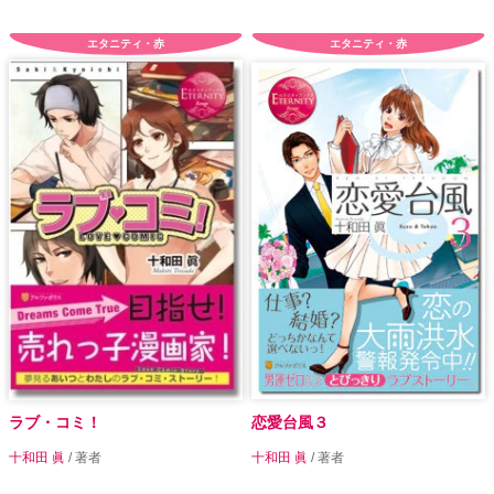
エタニティ・赤
エタニティ・赤
ラブ・コミ！
恋愛台風３
十和田 眞
/ 著者
十和田 眞
/ 著者