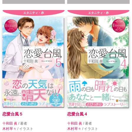
エタニティ・赤
エタニティ・赤
恋愛台風５
恋愛台風４
十和田 眞
/ 著者
十和田 眞
/ 著者
木村琴々
/ イラスト
木村琴々
/ イラスト