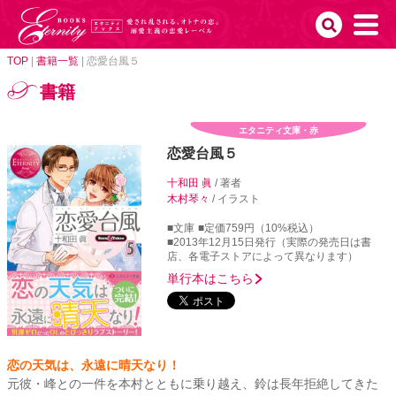
TOP
|
書籍一覧
|
恋愛台風５
書籍
エタニティ文庫・赤
恋愛台風５
十和田 眞
/ 著者
木村琴々
/ イラスト
■文庫
■定価759円（10%税込）
■2013年12月15日発行（実際の発売日は書
店、各電子ストアによって異なります）
単行本はこちら
恋の天気は、永遠に晴天なり！
元彼・峰との一件を本村とともに乗り越え、鈴は長年拒絶してきた