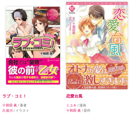
ラブ・コミ！
恋愛台風
十和田 眞
/ 著者
ミユキ
/ 漫画
久保川
/ イラスト
十和田 眞
/ 原作