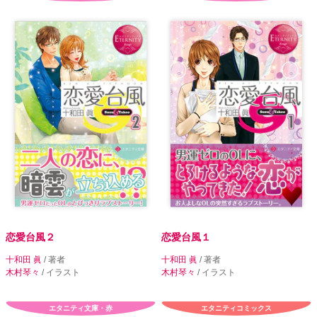
恋愛台風２
恋愛台風１
十和田 眞
/ 著者
十和田 眞
/ 著者
木村琴々
/ イラスト
木村琴々
/ イラスト
エタニティ文庫・赤
エタニティコミックス