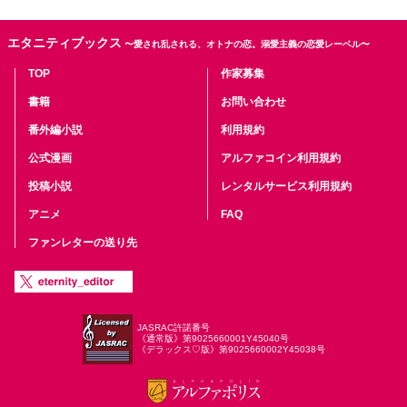
エタニティブックス
〜愛され乱される、オトナの恋。溺愛主義の恋愛レーベル〜
TOP
作家募集
書籍
お問い合わせ
番外編小説
利用規約
公式漫画
アルファコイン利用規約
投稿小説
レンタルサービス利用規約
アニメ
FAQ
ファンレターの送り先
JASRAC許諾番号
《通常版》第9025660001Y45040号
《デラックス♡版》第9025660002Y45038号