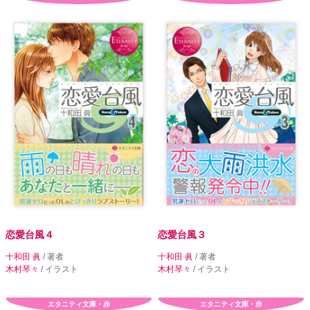
恋愛台風４
恋愛台風３
十和田 眞
/ 著者
十和田 眞
/ 著者
木村琴々
/ イラスト
木村琴々
/ イラスト
エタニティ文庫・赤
エタニティ文庫・赤