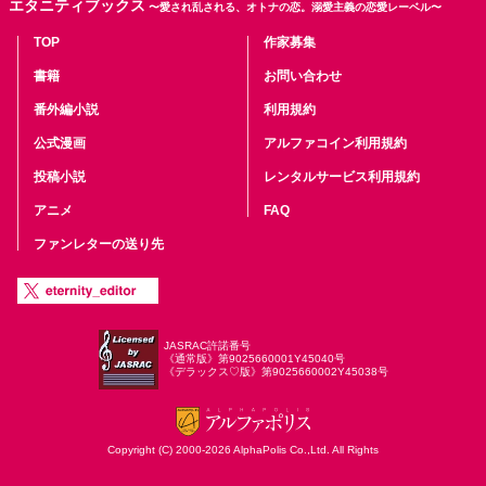
エタニティブックス
〜愛され乱される、オトナの恋。溺愛主義の恋愛レーベル〜
TOP
作家募集
書籍
お問い合わせ
番外編小説
利用規約
公式漫画
アルファコイン利用規約
投稿小説
レンタルサービス利用規約
アニメ
FAQ
ファンレターの送り先
JASRAC許諾番号
《通常版》第9025660001Y45040号
《デラックス♡版》第9025660002Y45038号
Copyright (C) 2000-2026 AlphaPolis Co.,Ltd. All Rights