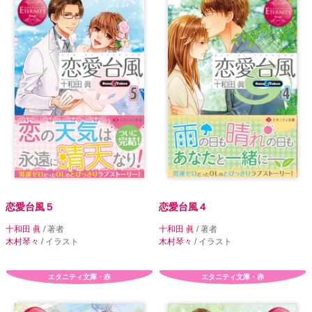
恋愛台風５
恋愛台風４
十和田 眞
/ 著者
十和田 眞
/ 著者
木村琴々
/ イラスト
木村琴々
/ イラスト
エタニティ文庫・赤
エタニティ文庫・赤