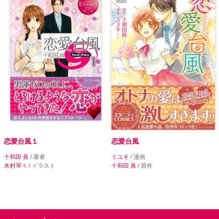
恋愛台風１
恋愛台風
十和田 眞
/ 著者
ミユキ
/ 漫画
木村琴々
/ イラスト
十和田 眞
/ 原作