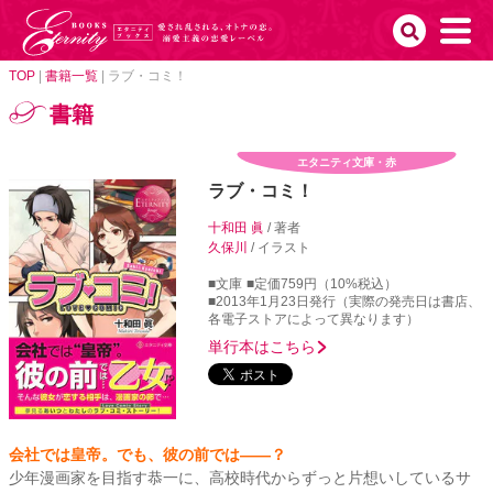
TOP
|
書籍一覧
|
ラブ・コミ！
書籍
エタニティ文庫・赤
ラブ・コミ！
十和田 眞
/ 著者
久保川
/ イラスト
■文庫
■定価759円（10%税込）
■2013年1月23日発行（実際の発売日は書店、
各電子ストアによって異なります）
単行本はこちら
会社では皇帝。でも、彼の前では――？
少年漫画家を目指す恭一に、高校時代からずっと片想いしているサ