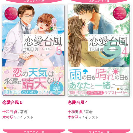
エタニティ・赤
エタニティ・赤
恋愛台風５
恋愛台風４
十和田 眞
/ 著者
十和田 眞
/ 著者
木村琴々
/ イラスト
木村琴々
/ イラスト
エタニティ・赤
エタニティ・赤