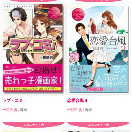
ラブ・コミ！
恋愛台風３
十和田 眞
/ 著者
十和田 眞
/ 著者
エタニティ・赤
エタニティ・赤