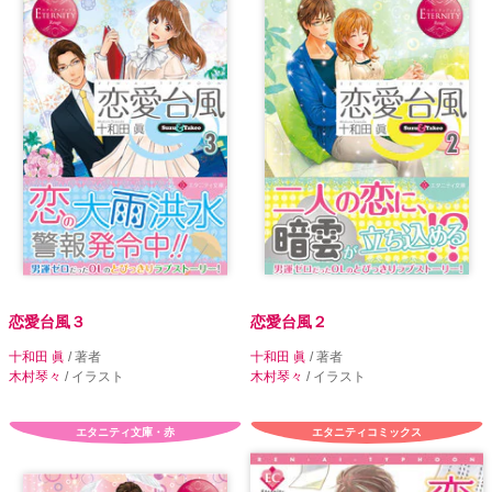
恋愛台風３
恋愛台風２
十和田 眞
/ 著者
十和田 眞
/ 著者
木村琴々
/ イラスト
木村琴々
/ イラスト
エタニティ文庫・赤
エタニティコミックス