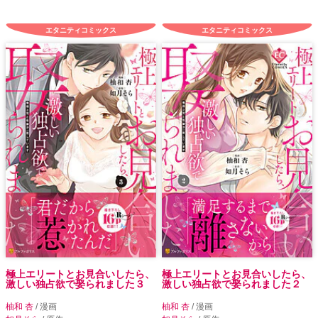
エタニティコミックス
エタニティコミックス
極上エリートとお見合いしたら、
極上エリートとお見合いしたら、
激しい独占欲で娶られました３
激しい独占欲で娶られました２
柚和 杏
/ 漫画
柚和 杏
/ 漫画