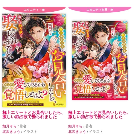
エタニティ・赤
エタニティ文庫・赤
極上エリートとお見合いしたら、
極上エリートとお見合いしたら、
激しい独占欲で娶られました
激しい独占欲で娶られました
如月そら
/ 著者
如月そら
/ 著者
北沢きょう
/ イラスト
北沢きょう
/ イラスト