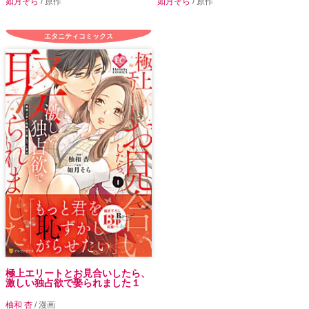
如月そら
/ 原作
如月そら
/ 原作
エタニティコミックス
極上エリートとお見合いしたら、
激しい独占欲で娶られました１
柚和 杏
/ 漫画