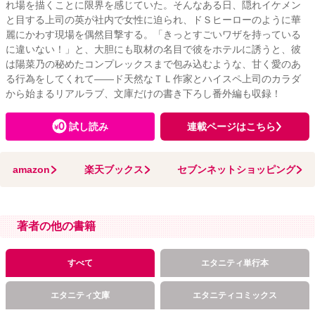
れ場を描くことに限界を感じていた。そんなある日、隠れイケメン
と目する上司の英が社内で女性に迫られ、ドＳヒーローのように華
麗にかわす現場を偶然目撃する。「きっとすごいワザを持っている
に違いない！」と、大胆にも取材の名目で彼をホテルに誘うと、彼
は陽菜乃の秘めたコンプレックスまで包み込むような、甘く愛のあ
る行為をしてくれて――ド天然なＴＬ作家とハイスペ上司のカラダ
から始まるリアルラブ、文庫だけの書き下ろし番外編も収録！
試し読み
連載ページはこちら
amazon
楽天ブックス
セブンネットショッピング
著者の他の書籍
すべて
エタニティ単行本
エタニティ文庫
エタニティコミックス