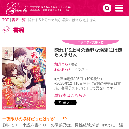
TOP
|
書籍一覧
|
隠れドS上司の過剰な溺愛には逆らえません
書籍
エタニティ文庫・赤
隠れドS上司の過剰な溺愛には逆
らえません
如月そら
/ 著者
わいあっと
/ イラスト
■文庫
■定価825円（10%税込）
■2025年12月15日発行（実際の発売日は書
店、各電子ストアによって異なります）
単行本はこちら
一夜限りの取材だったはずが……!?
趣味でＴＬ小説を書くＯＬの陽菜乃は、男性経験がゼロゆえに、濡