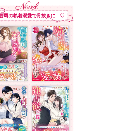
曹司の執着溺愛で骨抜きに…♡