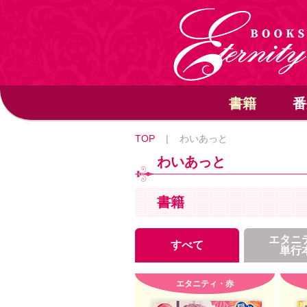
書籍
番
TOP
|
わいあっと
わいあっと
書籍
エタニ
すべて
単行
エタニティ・赤