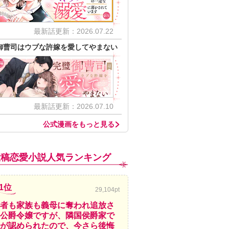
最新話更新：2026.07.22
御曹司はウブな許嫁を愛してやまない
最新話更新：2026.07.10
公式漫画をもっと見る
投稿恋愛小説人気ランキング
1位
29,104pt
者も家族も義母に奪われ追放さ
公爵令嬢ですが、隣国侯爵家で
が認められたので、今さら後悔