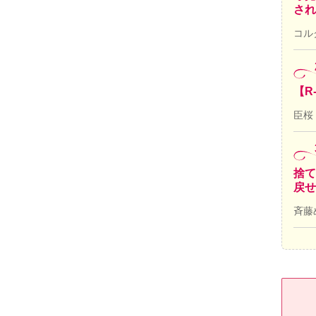
され
コル
【R
臣桜
捨て
戻せ
斉藤