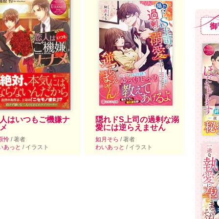
御
人はいつもご機嫌ナ
隠れドS上司の過剰な溺
メ
愛には逆らえません
原怜
/ 著者
如月そら
/ 著者
いあっと
/ イラスト
わいあっと
/ イラスト