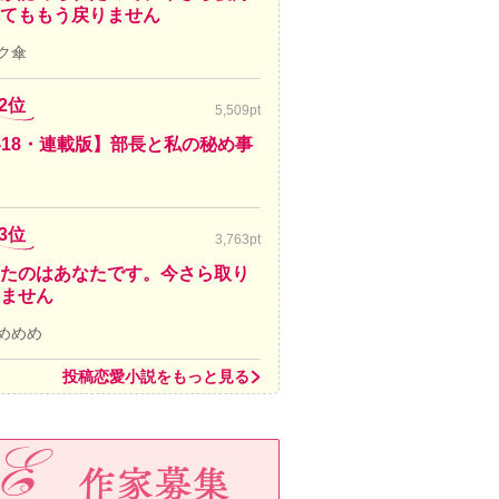
てももう戻りません
ク傘
2位
5,509pt
-18・連載版】部長と私の秘め事
3位
3,763pt
たのはあなたです。今さら取り
ません
めめめ
投稿恋愛小説をもっと見る