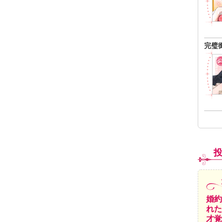
完璧
婚約
れた
才覚