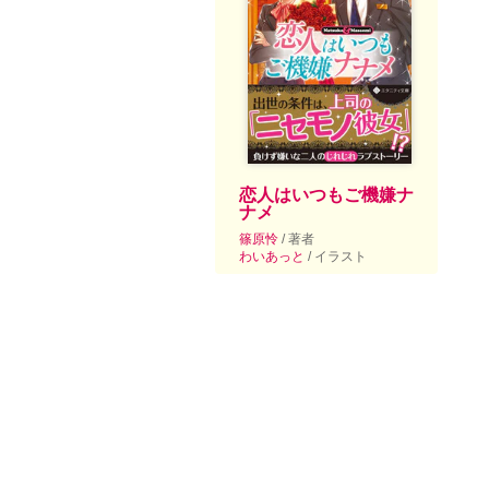
恋人はいつもご機嫌ナ
ナメ
篠原怜
/ 著者
わいあっと
/ イラスト