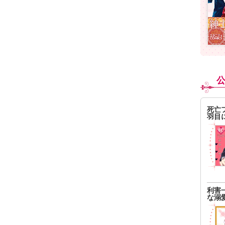
死亡
羽目
利害
な溺