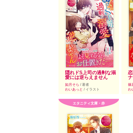
隠れドS上司の過剰な溺
恋
愛には逆らえません
ナ
如月そら
/ 著者
篠
わいあっと
/ イラスト
わ
エタニティ文庫・赤