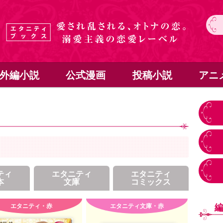
外編小説
公式漫画
投稿小説
アニ
ティ
エタニティ
エタニティ
本
文庫
コミックス
エタニティ・赤
エタニティ文庫・赤