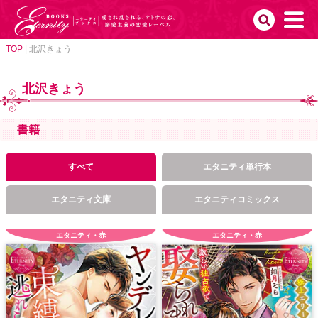
TOP
|
北沢きょう
北沢きょう
書籍
すべて
エタニティ単行本
エタニティ文庫
エタニティコミックス
エタニティ・赤
エタニティ・赤