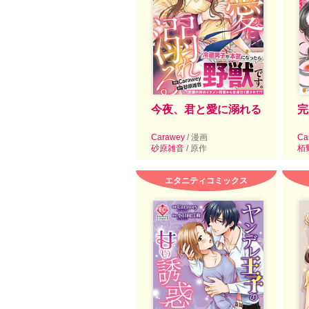
今夜、君と愛に溺れる
完
Carawey
/ 漫画
Ca
砂原雑音
/ 原作
栢
エタニティコミックス