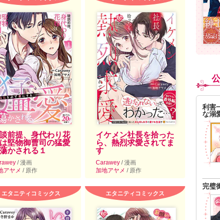
利害
な溺
談前提、身代わり花
イケメン社長を拾った
は堅物御曹司の猛愛
ら、熱烈求愛されてま
蕩かされる１
す
rawey
/ 漫画
Carawey
/ 漫画
地アヤメ
/ 原作
加地アヤメ
/ 原作
完璧
エタニティコミックス
エタニティコミックス