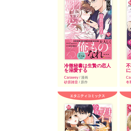
冷徹秘書は生贄の恋人
不
を溺愛する
に
Carawey
/ 漫画
Ca
砂原雑音
/ 原作
冬
エタニティコミックス