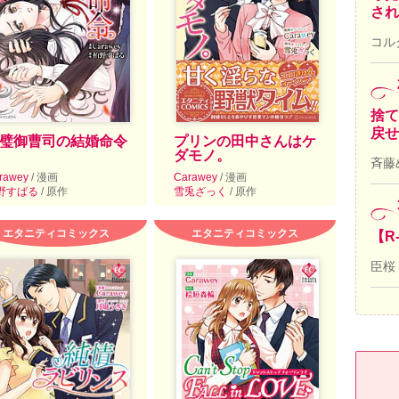
され
コル
捨て
戻せ
璧御曹司の結婚命令
プリンの田中さんはケ
ダモノ。
斉藤
rawey
/ 漫画
Carawey
/ 漫画
野すばる
/ 原作
雪兎ざっく
/ 原作
エタニティコミックス
エタニティコミックス
【R
臣桜