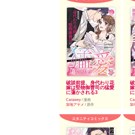
破談前提、身代わり花
破
嫁は堅物御曹司の猛愛
嫁
に蕩かされる3
に
Carawey
/ 漫画
Ca
加地アヤメ
/ 原作
加
エタニティコミックス