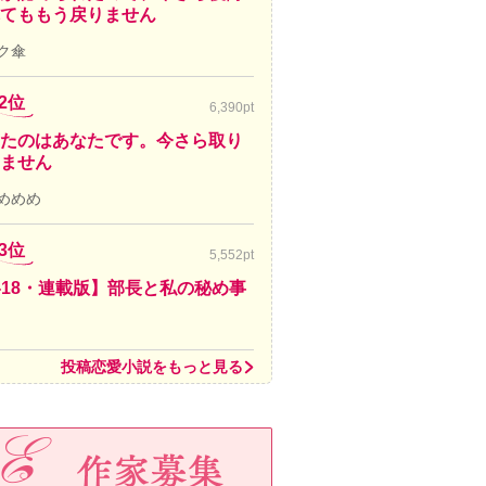
てももう戻りません
ク傘
2位
6,390pt
たのはあなたです。今さら取り
ません
めめめ
3位
5,552pt
-18・連載版】部長と私の秘め事
投稿恋愛小説をもっと見る