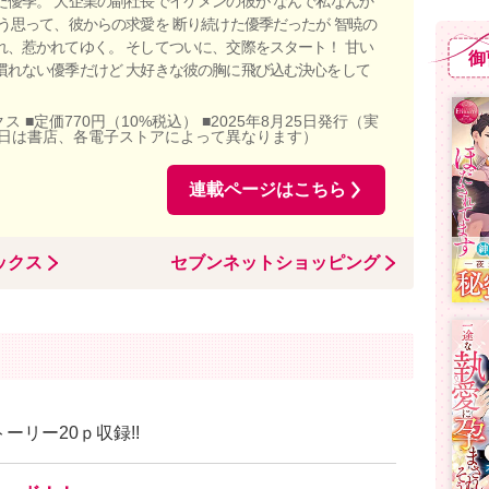
た優季。 大企業の副社長でイケメンの彼が なんで私なんか
そう思って、彼からの求愛を 断り続けた優季だったが 智暁の
れ、惹かれてゆく。 そしてついに、交際をスタート！ 甘い
御
慣れない優季だけど 大好きな彼の胸に飛び込む決心をして
ス ■定価770円（10%税込） ■2025年8月25日発行（実
日は書店、各電子ストアによって異なります）
連載ページはこちら
ックス
セブンネットショッピング
ーリー20ｐ収録!!