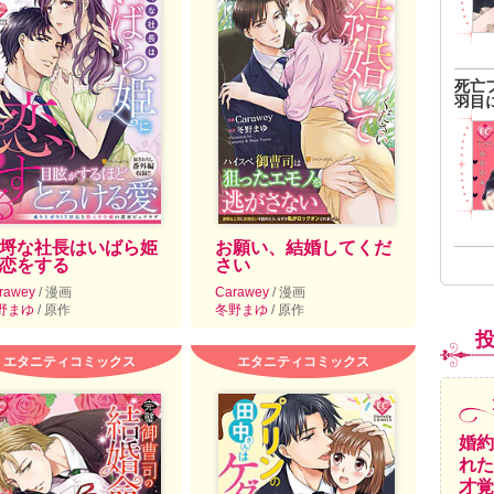
死亡
羽目
埒な社長はいばら姫
お願い、結婚してくだ
恋をする
さい
rawey
/ 漫画
Carawey
/ 漫画
野まゆ
/ 原作
冬野まゆ
/ 原作
エタニティコミックス
エタニティコミックス
婚約
れた
才覚