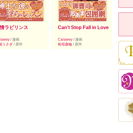
情ラビリンス
Can't Stop Fall in Love
rawey
/ 漫画
Carawey
/ 漫画
城うさぎ
/ 原作
桧垣森輪
/ 原作