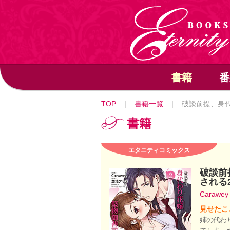
書籍
番
TOP
|
書籍一覧
|
破談前提、身代
書籍
エタニティコミックス
破談前
される
Carawe
見せたこ
姉の代わ