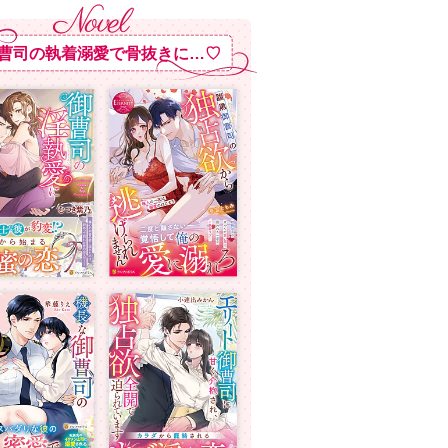
曹司の執着溺愛で骨抜きに…♡