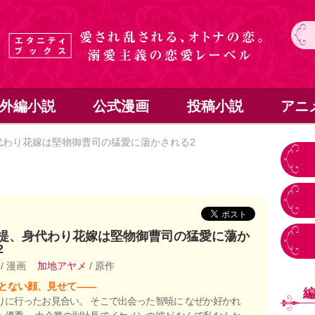
外編小説
公式漫画
投稿小説
アニ
わり花嫁は堅物御曹司の猛愛に蕩かされる2
提、身代わり花嫁は堅物御曹司の猛愛に蕩か
2
y
/ 漫画
加地アヤメ
/ 原作
とない顔、見せて――
りに行ったお見合い。 そこで出会った智暁に なぜか好かれ