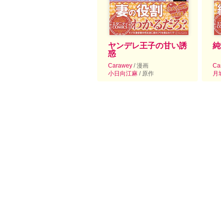
ヤンデレ王子の甘い誘
純
惑
Carawey
/ 漫画
Ca
小日向江麻
/ 原作
月