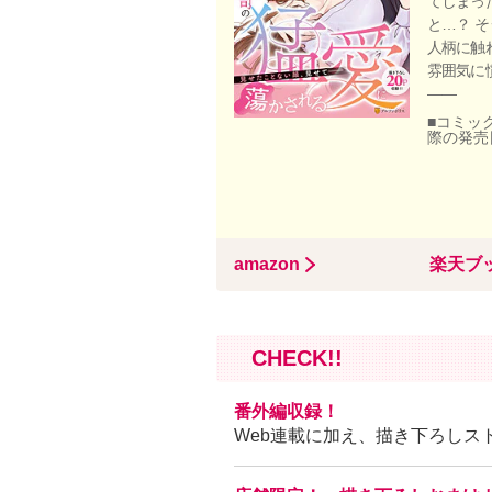
てしまっ
と…？ 
人柄に触
雰囲気に
――
■コミック
際の発売
amazon
楽天ブ
CHECK!!
番外編収録！
Web連載に加え、描き下ろしスト