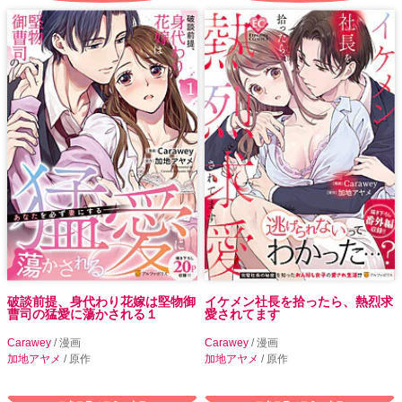
破談前提、身代わり花嫁は堅物御
イケメン社長を拾ったら、熱烈求
曹司の猛愛に蕩かされる１
愛されてます
Carawey
/ 漫画
Carawey
/ 漫画
加地アヤメ
/ 原作
加地アヤメ
/ 原作