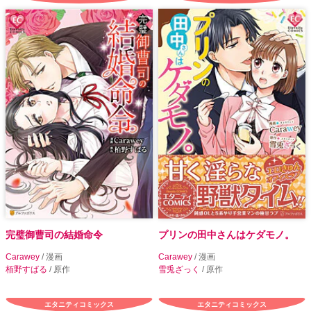
完璧御曹司の結婚命令
プリンの田中さんはケダモノ。
Carawey
/ 漫画
Carawey
/ 漫画
栢野すばる
/ 原作
雪兎ざっく
/ 原作
エタニティコミックス
エタニティコミックス