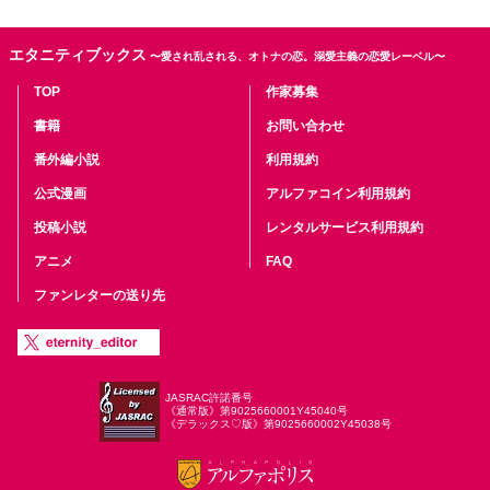
エタニティブックス
〜愛され乱される、オトナの恋。溺愛主義の恋愛レーベル〜
TOP
作家募集
書籍
お問い合わせ
番外編小説
利用規約
公式漫画
アルファコイン利用規約
投稿小説
レンタルサービス利用規約
アニメ
FAQ
ファンレターの送り先
JASRAC許諾番号
《通常版》第9025660001Y45040号
《デラックス♡版》第9025660002Y45038号