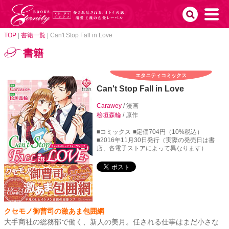
TOP
|
書籍一覧
|
Can't Stop Fall in Love
書籍
エタニティコミックス
Can't Stop Fall in Love
Carawey
/ 漫画
桧垣森輪
/ 原作
■コミックス
■定価704円（10%税込）
■2016年11月30日発行（実際の発売日は書
店、各電子ストアによって異なります）
クセモノ御曹司の激あま包囲網
大手商社の総務部で働く、新人の美月。任される仕事はまだ小さな