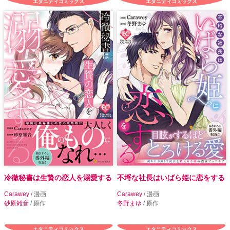
エタニティコミックス
エタニティコミックス
冷徹秘書は生贄の恋人を溺愛する
不埒な社長はいばら姫に恋をする
Carawey
/ 漫画
Carawey
/ 漫画
砂原雑音
/ 原作
冬野まゆ
/ 原作
エタニティコミックス
エタニティコミックス