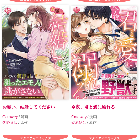
お願い、結婚してください
今夜、君と愛に溺れる
Carawey
/ 漫画
Carawey
/ 漫画
冬野まゆ
/ 原作
砂原雑音
/ 原作
エタニティコミックス
エタニティコミックス