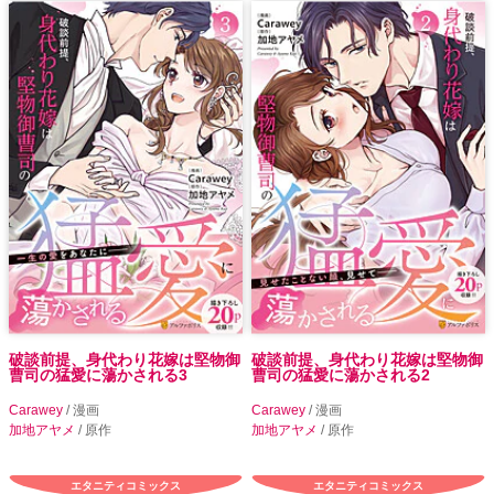
破談前提、身代わり花嫁は堅物御
破談前提、身代わり花嫁は堅物御
曹司の猛愛に蕩かされる3
曹司の猛愛に蕩かされる2
Carawey
/ 漫画
Carawey
/ 漫画
加地アヤメ
/ 原作
加地アヤメ
/ 原作
エタニティコミックス
エタニティコミックス