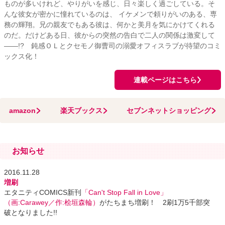
ものが多いけれど、やりがいを感じ、日々楽しく過ごしている。そ
んな彼女が密かに憧れているのは、 イケメンで頼りがいのある、専
務の輝翔。兄の親友でもある彼は、何かと美月を気にかけてくれる
のだ。だけどある日、彼からの突然の告白で二人の関係は激変して
――!? 鈍感ＯＬとクセモノ御曹司の溺愛オフィスラブが待望のコミ
ックス化！
連載ページはこちら
amazon
楽天ブックス
セブンネットショッピング
お知らせ
2016.11.28
増刷
エタニティCOMICS新刊
「Can't Stop Fall in Love」
（画:Carawey／作:桧垣森輪）
がたちまち増刷！ 2刷1万5千部突
破となりました!!