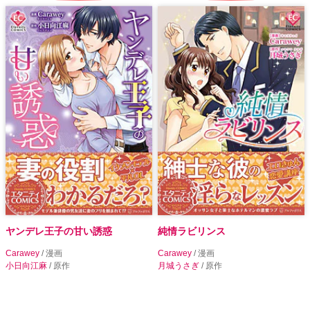
ヤンデレ王子の甘い誘惑
純情ラビリンス
Carawey
/ 漫画
Carawey
/ 漫画
小日向江麻
/ 原作
月城うさぎ
/ 原作