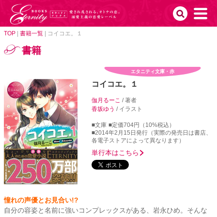
TOP
|
書籍一覧
|
コイコエ。１
書籍
エタニティ文庫・赤
コイコエ。１
伽月るーこ
/ 著者
香坂ゆう
/ イラスト
■文庫
■定価704円（10%税込）
■2014年2月15日発行（実際の発売日は書店、
各電子ストアによって異なります）
単行本はこちら
憧れの声優とお見合い!?
自分の容姿と名前に強いコンプレックスがある、岩永ひめ。そんな