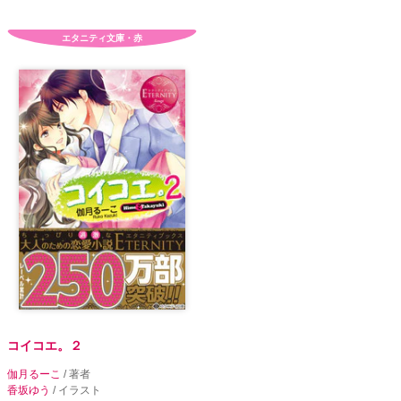
エタニティ文庫・赤
コイコエ。２
伽月るーこ
/ 著者
香坂ゆう
/ イラスト