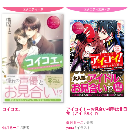
エタニティ・赤
エタニティ文庫・赤
コイコエ。
アイコイ！～お見合い相手は非日
常（アイドル）!?
伽月るーこ
/ 著者
伽月るーこ
/ 著者
yuna
/ イラスト