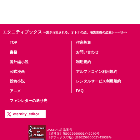
エタニティブックス
〜愛され乱される、オトナの恋。溺愛主義の恋愛レーベル〜
TOP
作家募集
書籍
お問い合わせ
番外編小説
利用規約
公式漫画
アルファコイン利用規約
投稿小説
レンタルサービス利用規約
アニメ
FAQ
ファンレターの送り先
JASRAC許諾番号
《通常版》第9025660001Y45040号
《デラックス♡版》第9025660002Y45038号