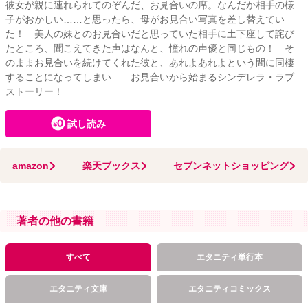
彼女が親に連れられてのぞんだ、お見合いの席。なんだか相手の様
子がおかしい……と思ったら、母がお見合い写真を差し替えてい
た！ 美人の妹とのお見合いだと思っていた相手に土下座して詫び
たところ、聞こえてきた声はなんと、憧れの声優と同じもの！ そ
のままお見合いを続けてくれた彼と、あれよあれよという間に同棲
することになってしまい――お見合いから始まるシンデレラ・ラブ
ストーリー！
試し読み
amazon
楽天ブックス
セブンネットショッピング
著者の他の書籍
すべて
エタニティ単行本
エタニティ文庫
エタニティコミックス