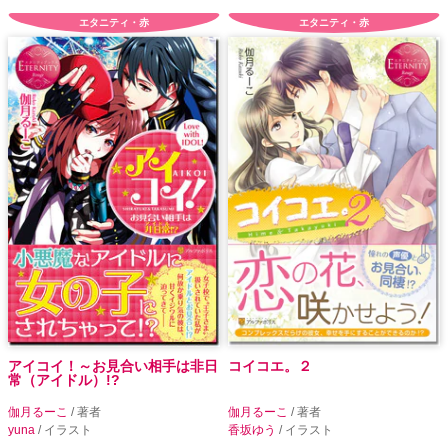
エタニティ・赤
エタニティ・赤
アイコイ！～お見合い相手は非日
コイコエ。２
常（アイドル）!?
伽月るーこ
/ 著者
伽月るーこ
/ 著者
yuna
/ イラスト
香坂ゆう
/ イラスト